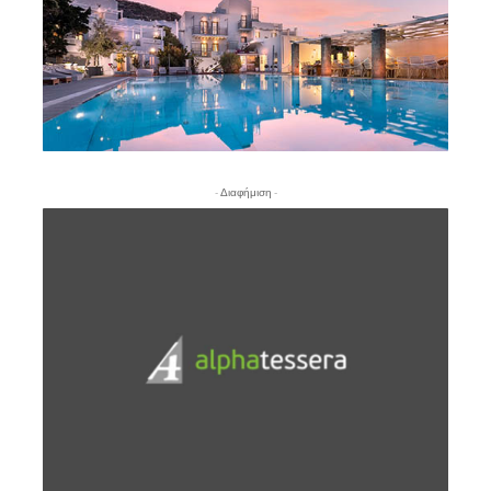
- Διαφήμιση -