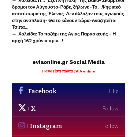
Χαλκίδα: Η…”Έξυπνη Πόλη” της Βάκα- Σκαμμένοι
δρόμοι τον Αύγουστο-Ράβε, ξήλωνε -Το …Ψηφιακό
αποτύπωμα της Έλενας-Δεν άλλαξαν τους αγωγούς
στην ανάπλαση- Θα το κάνουν τώρα-Αναζητείται
Τσίπα…
Χαλκίδα: Το παζάρι της Αγίας Παρασκευής – Η
αρχή 162 χρόνια πριν…!
eviaonline.gr Social Media
Για να είστε πάντα EVIA online
Facebook
Like
X
Follow
Instagram
Follow