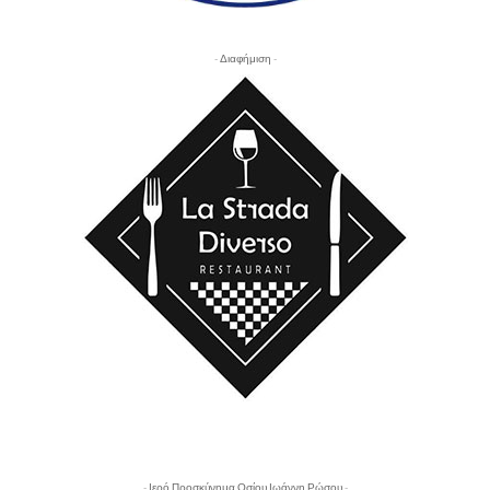
- Διαφήμιση -
- Ιερό Προσκύνημα Οσίου Ιωάννη Ρώσου -