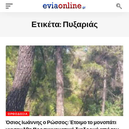
Ετικέτα:
Πυξαριάς
ΟΡΘΟΔΟΞΊΑ
Όσιος Ιωάννης ο Ρώσσος: Έτοιμο το μονοπάτι