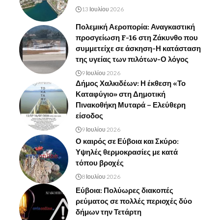
13 Ιουλίου 2026
Πολεμική Αεροπορία: Αναγκαστική
προσγείωση F-16 στη Ζάκυνθο που
συμμετείχε σε άσκηση-Η κατάσταση
της υγείας των πιλότων-Ο λόγος
9 Ιουλίου 2026
Δήμος Χαλκιδέων: Η έκθεση «Το
Καταφύγιο» στη Δημοτική
Πινακοθήκη Μυταρά – Ελεύθερη
είσοδος
9 Ιουλίου 2026
Ο καιρός σε Εύβοια και Σκύρο:
Υψηλές θερμοκρασίες με κατά
τόπου βροχές
8 Ιουλίου 2026
Εύβοια: Πολύωρες διακοπές
ρεύματος σε πολλές περιοχές δύο
δήμων την Τετάρτη