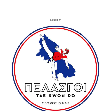
- Διαφήμιση -