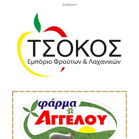
- Διαφήμιση -