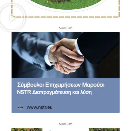
- Διαφήμιση -
- Διαφήμιση -