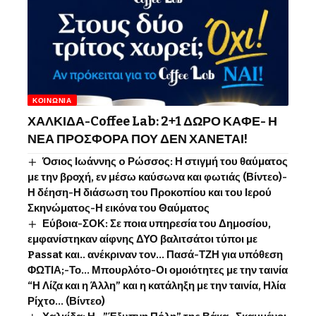
ΚΟΙΝΩΝΊΑ
ΧΑΛΚΙΔΑ-Coffee Lab: 2+1 ΔΩΡΟ ΚΑΦΕ- Η
ΝΕΑ ΠΡΟΣΦΟΡΑ ΠΟΥ ΔΕΝ ΧΑΝΕΤΑΙ!
Όσιος Ιωάννης o Ρώσσος: Η στιγμή του θαύματος
με την βροχή, εν μέσω καύσωνα και φωτιάς (Βίντεο)-
Η δέηση-Η διάσωση του Προκοπίου και του Ιερού
Σκηνώματος-Η εικόνα του Θαύματος
Εύβοια-ΣΟΚ: Σε ποια υπηρεσία του Δημοσίου,
εμφανίστηκαν αίφνης ΔΥΟ βαλιτσάτοι τύποι με
Passat και.. ανέκριναν τον… Πασά-ΤΖΗ για υπόθεση
ΦΩΤΙΑ;-Το… Μπουρλότο-Οι ομοιότητες με την ταινία
“Η Λίζα και η Άλλη” και η κατάληξη με την ταινία, Ηλία
Ρίχτο… (Βίντεο)