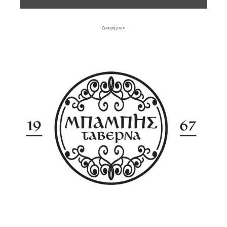
- Διαφήμιση -