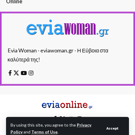
Online
Evia Woman - eviawoman.gr - Η Εύβοια στα
καλύτερά της!
By using this site, you agree to the
Privacy
Accept
Policy
and
Terms of Use
.