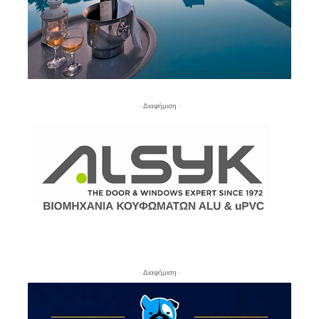
- Διαφήμιση -
- Διαφήμιση -