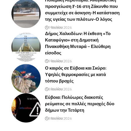
προσγείωση F-16 στη Ζάκυνθο που
συμμετείχε σε άσκηση-Η κατάσταση
της υγείας των πιλότων-Ο λόγος
9 Ιουλίου 2026
Δήμος Χαλκιδέων: Η έκθεση «Το
Καταφύγιο» στη Δημοτική
Πινακοθήκη Μυταρά – Ελεύθερη
είσοδος
9 Ιουλίου 2026
Ο καιρός σε Εύβοια και Σκύρο:
Υψηλές θερμοκρασίες με κατά
τόπου βροχές
8 Ιουλίου 2026
Εύβοια: Πολύωρες διακοπές
ρεύματος σε πολλές περιοχές δύο
δήμων την Τετάρτη
8 Ιουλίου 2026