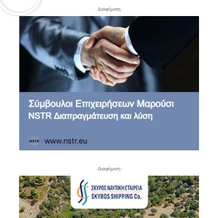
- Διαφήμιση -
- Διαφήμιση -