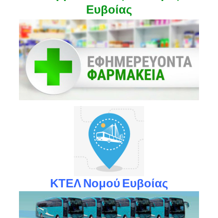
Ευβοίας
ΚΤΕΛ Νομού Ευβοίας