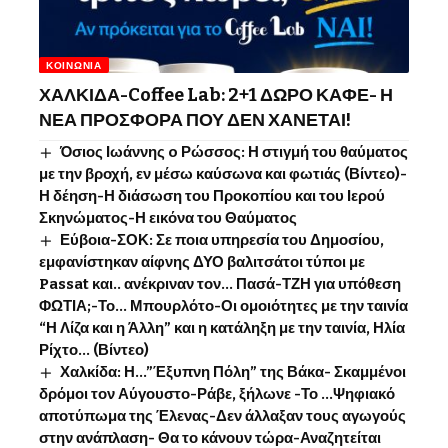
ΚΟΙΝΩΝΊΑ
ΧΑΛΚΙΔΑ-Coffee Lab: 2+1 ΔΩΡΟ ΚΑΦΕ- Η
ΝΕΑ ΠΡΟΣΦΟΡΑ ΠΟΥ ΔΕΝ ΧΑΝΕΤΑΙ!
Όσιος Ιωάννης o Ρώσσος: Η στιγμή του θαύματος
με την βροχή, εν μέσω καύσωνα και φωτιάς (Βίντεο)-
Η δέηση-Η διάσωση του Προκοπίου και του Ιερού
Σκηνώματος-Η εικόνα του Θαύματος
Εύβοια-ΣΟΚ: Σε ποια υπηρεσία του Δημοσίου,
εμφανίστηκαν αίφνης ΔΥΟ βαλιτσάτοι τύποι με
Passat και.. ανέκριναν τον… Πασά-ΤΖΗ για υπόθεση
ΦΩΤΙΑ;-Το… Μπουρλότο-Οι ομοιότητες με την ταινία
“Η Λίζα και η Άλλη” και η κατάληξη με την ταινία, Ηλία
Ρίχτο… (Βίντεο)
Χαλκίδα: Η…”Έξυπνη Πόλη” της Βάκα- Σκαμμένοι
δρόμοι τον Αύγουστο-Ράβε, ξήλωνε -Το …Ψηφιακό
αποτύπωμα της Έλενας-Δεν άλλαξαν τους αγωγούς
στην ανάπλαση- Θα το κάνουν τώρα-Αναζητείται