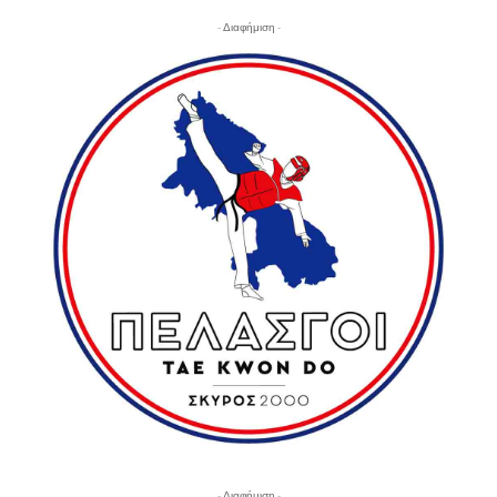
- Διαφήμιση -
- Διαφήμιση -