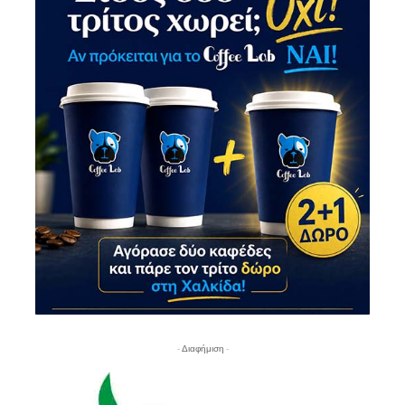
- Διαφήμιση -