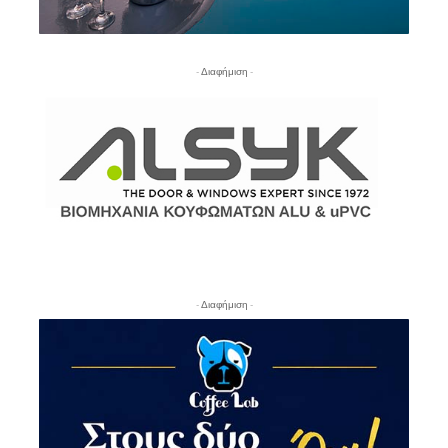
- Διαφήμιση -
- Διαφήμιση -