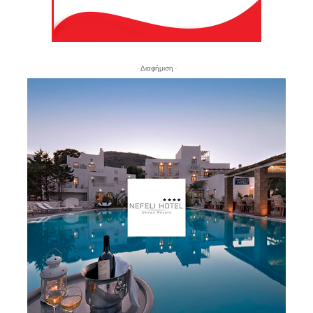
- Διαφήμιση -