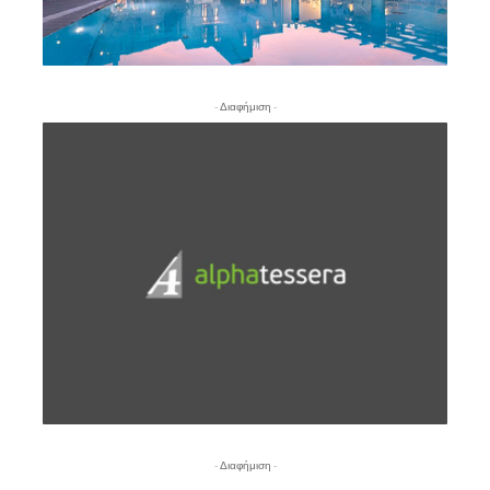
- Διαφήμιση -
- Διαφήμιση -