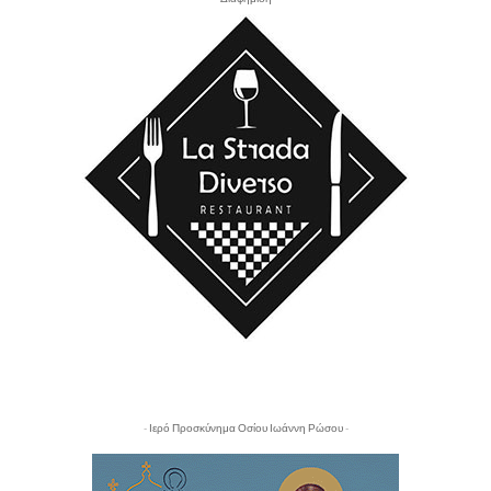
- Ιερό Προσκύνημα Οσίου Ιωάννη Ρώσου -