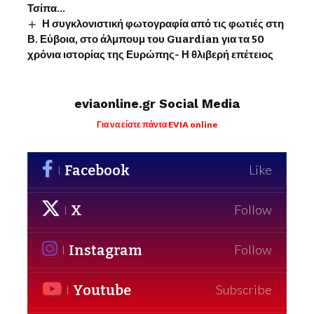
Τσίπα…
Η συγκλονιστική φωτογραφία από τις φωτιές στη
Β. Εύβοια, στο άλμπουμ του Guardian για τα 50
χρόνια ιστορίας της Ευρώπης- Η θλιβερή επέτειος
eviaonline.gr Social Media
Για να είστε πάντα EVIA online
Facebook
Like
X
Follow
Instagram
Follow
Youtube
Subscribe