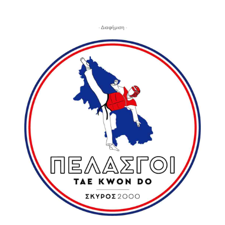
- Διαφήμιση -