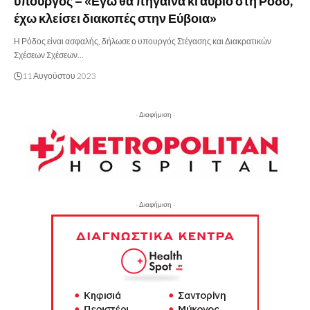
υπουργός – «Εγώ θα πήγαινα κι αύριο στη Ρόδο,
έχω κλείσει διακοπές στην Εύβοια»
Η Ρόδος είναι ασφαλής, δήλωσε ο υπουργός Στέγασης και Διακρατικών
Σχέσεων Σχέσεων…
11 Αυγούστου 2023
- Διαφήμιση -
- Διαφήμιση -