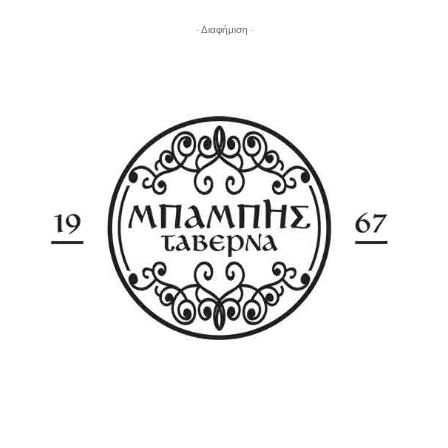
- Διαφήμιση -