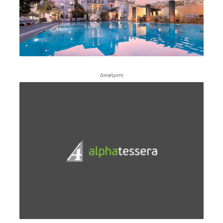
- Διαφήμιση -