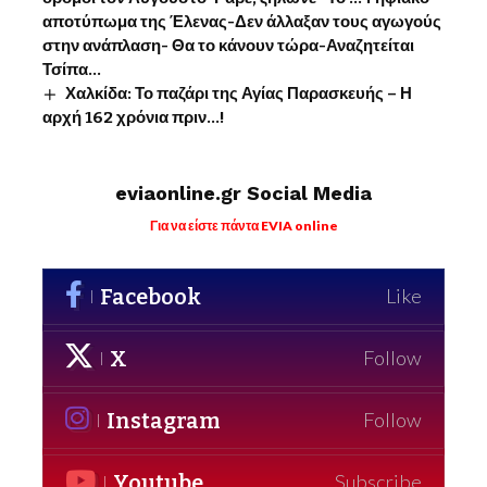
αποτύπωμα της Έλενας-Δεν άλλαξαν τους αγωγούς
στην ανάπλαση- Θα το κάνουν τώρα-Αναζητείται
Τσίπα…
Χαλκίδα: Το παζάρι της Αγίας Παρασκευής – Η
αρχή 162 χρόνια πριν…!
eviaonline.gr Social Media
Για να είστε πάντα EVIA online
Facebook
Like
X
Follow
Instagram
Follow
Youtube
Subscribe