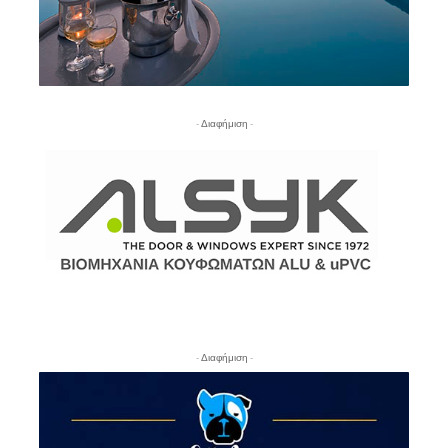
- Διαφήμιση -
- Διαφήμιση -