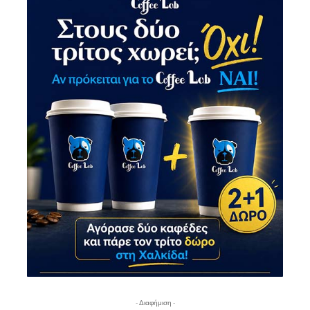
- Διαφήμιση -