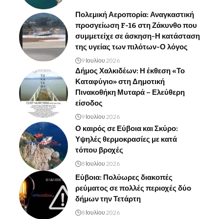
Πολεμική Αεροπορία: Αναγκαστική
προσγείωση F-16 στη Ζάκυνθο που
συμμετείχε σε άσκηση-Η κατάσταση
της υγείας των πιλότων-Ο λόγος
9 Ιουλίου 2026
Δήμος Χαλκιδέων: Η έκθεση «Το
Καταφύγιο» στη Δημοτική
Πινακοθήκη Μυταρά – Ελεύθερη
είσοδος
9 Ιουλίου 2026
Ο καιρός σε Εύβοια και Σκύρο:
Υψηλές θερμοκρασίες με κατά
τόπου βροχές
8 Ιουλίου 2026
Εύβοια: Πολύωρες διακοπές
ρεύματος σε πολλές περιοχές δύο
δήμων την Τετάρτη
8 Ιουλίου 2026