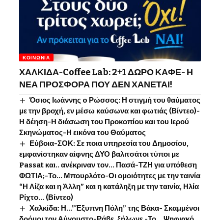
ΚΟΙΝΩΝΊΑ
ΧΑΛΚΙΔΑ-Coffee Lab: 2+1 ΔΩΡΟ ΚΑΦΕ- Η
ΝΕΑ ΠΡΟΣΦΟΡΑ ΠΟΥ ΔΕΝ ΧΑΝΕΤΑΙ!
Όσιος Ιωάννης o Ρώσσος: Η στιγμή του θαύματος
με την βροχή, εν μέσω καύσωνα και φωτιάς (Βίντεο)-
Η δέηση-Η διάσωση του Προκοπίου και του Ιερού
Σκηνώματος-Η εικόνα του Θαύματος
Εύβοια-ΣΟΚ: Σε ποια υπηρεσία του Δημοσίου,
εμφανίστηκαν αίφνης ΔΥΟ βαλιτσάτοι τύποι με
Passat και.. ανέκριναν τον… Πασά-ΤΖΗ για υπόθεση
ΦΩΤΙΑ;-Το… Μπουρλότο-Οι ομοιότητες με την ταινία
“Η Λίζα και η Άλλη” και η κατάληξη με την ταινία, Ηλία
Ρίχτο… (Βίντεο)
Χαλκίδα: Η…”Έξυπνη Πόλη” της Βάκα- Σκαμμένοι
δρόμοι τον Αύγουστο-Ράβε, ξήλωνε -Το …Ψηφιακό