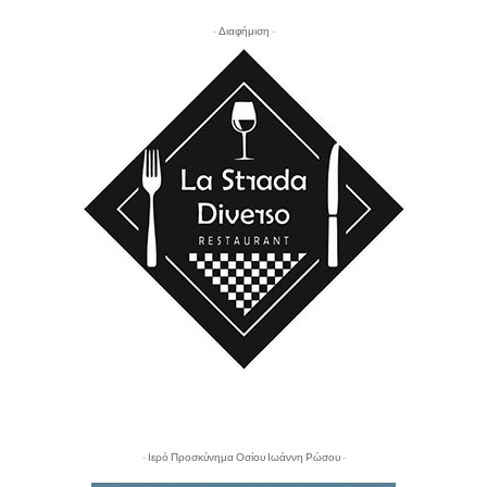
- Διαφήμιση -
- Ιερό Προσκύνημα Οσίου Ιωάννη Ρώσου -