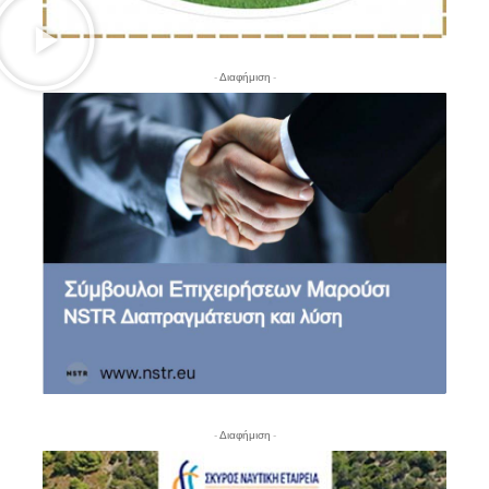
- Διαφήμιση -
- Διαφήμιση -