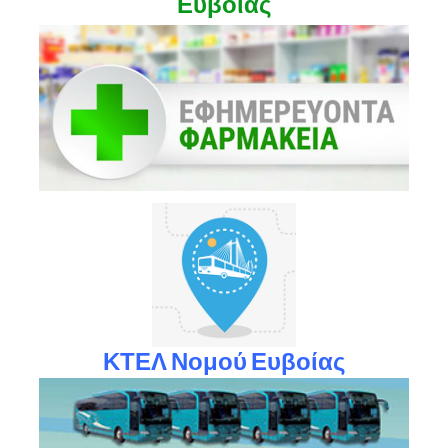
Ευβοίας
ΚΤΕΛ Νομού Ευβοίας