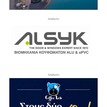
- Διαφήμιση -
- Διαφήμιση -