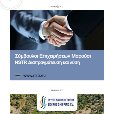
- Διαφήμιση -
- Διαφήμιση -