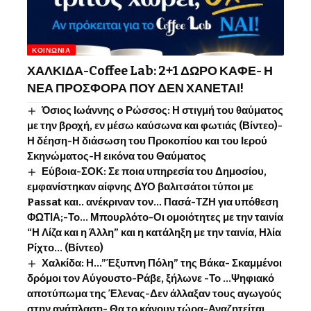
ΚΟΙΝΩΝΊΑ
ΧΑΛΚΙΔΑ-Coffee Lab: 2+1 ΔΩΡΟ ΚΑΦΕ- Η
ΝΕΑ ΠΡΟΣΦΟΡΑ ΠΟΥ ΔΕΝ ΧΑΝΕΤΑΙ!
Όσιος Ιωάννης o Ρώσσος: Η στιγμή του θαύματος
με την βροχή, εν μέσω καύσωνα και φωτιάς (Βίντεο)-
Η δέηση-Η διάσωση του Προκοπίου και του Ιερού
Σκηνώματος-Η εικόνα του Θαύματος
Εύβοια-ΣΟΚ: Σε ποια υπηρεσία του Δημοσίου,
εμφανίστηκαν αίφνης ΔΥΟ βαλιτσάτοι τύποι με
Passat και.. ανέκριναν τον… Πασά-ΤΖΗ για υπόθεση
ΦΩΤΙΑ;-Το… Μπουρλότο-Οι ομοιότητες με την ταινία
“Η Λίζα και η Άλλη” και η κατάληξη με την ταινία, Ηλία
Ρίχτο… (Βίντεο)
Χαλκίδα: Η…”Έξυπνη Πόλη” της Βάκα- Σκαμμένοι
δρόμοι τον Αύγουστο-Ράβε, ξήλωνε -Το …Ψηφιακό
αποτύπωμα της Έλενας-Δεν άλλαξαν τους αγωγούς
στην ανάπλαση- Θα το κάνουν τώρα-Αναζητείται