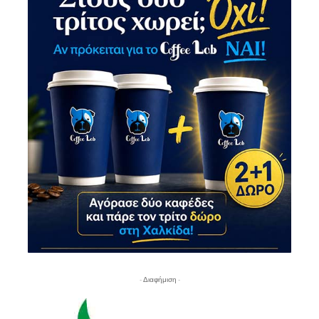
- Διαφήμιση -