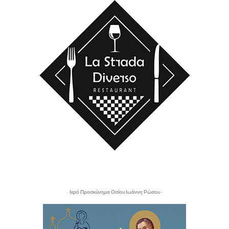
- Ιερό Προσκύνημα Οσίου Ιωάννη Ρώσου -