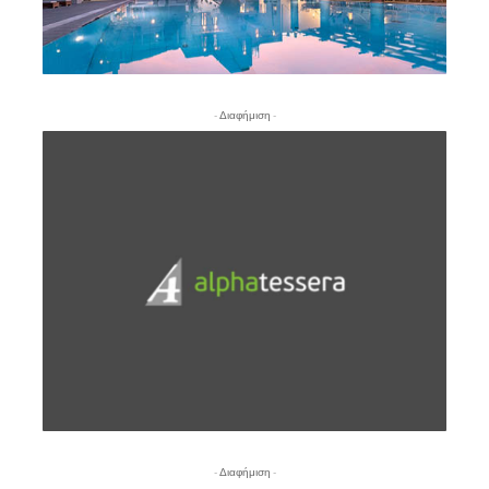
- Διαφήμιση -
- Διαφήμιση -