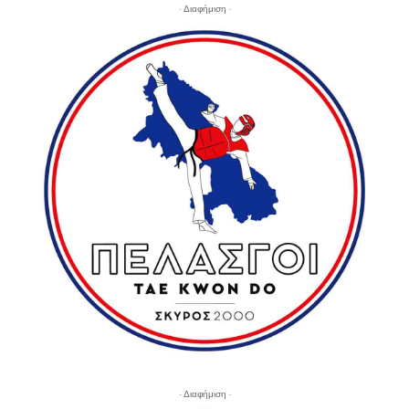
- Διαφήμιση -
- Διαφήμιση -