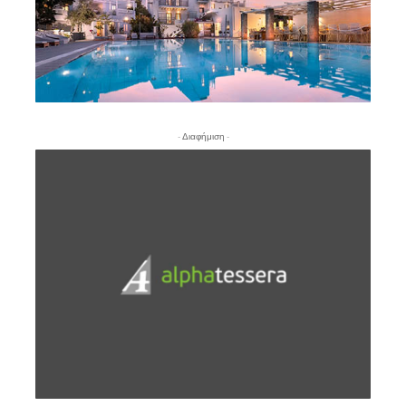
- Διαφήμιση -