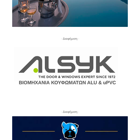
- Διαφήμιση -
- Διαφήμιση -