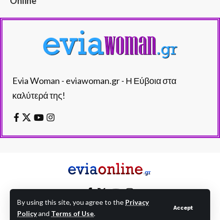
Online
Evia Woman - eviawoman.gr - Η Εύβοια στα
καλύτερά της!
By using this site, you agree to the
Privacy
Accept
Policy
and
Terms of Use
.
EVIAONLINE © eviaonline.gr - All Rights Reserved.