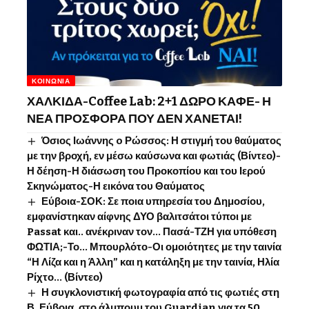
ΚΟΙΝΩΝΊΑ
ΧΑΛΚΙΔΑ-Coffee Lab: 2+1 ΔΩΡΟ ΚΑΦΕ- Η
ΝΕΑ ΠΡΟΣΦΟΡΑ ΠΟΥ ΔΕΝ ΧΑΝΕΤΑΙ!
Όσιος Ιωάννης o Ρώσσος: Η στιγμή του θαύματος
με την βροχή, εν μέσω καύσωνα και φωτιάς (Βίντεο)-
Η δέηση-Η διάσωση του Προκοπίου και του Ιερού
Σκηνώματος-Η εικόνα του Θαύματος
Εύβοια-ΣΟΚ: Σε ποια υπηρεσία του Δημοσίου,
εμφανίστηκαν αίφνης ΔΥΟ βαλιτσάτοι τύποι με
Passat και.. ανέκριναν τον… Πασά-ΤΖΗ για υπόθεση
ΦΩΤΙΑ;-Το… Μπουρλότο-Οι ομοιότητες με την ταινία
“Η Λίζα και η Άλλη” και η κατάληξη με την ταινία, Ηλία
Ρίχτο… (Βίντεο)
Η συγκλονιστική φωτογραφία από τις φωτιές στη
Β. Εύβοια, στο άλμπουμ του Guardian για τα 50