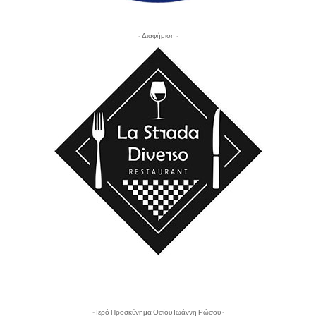
- Διαφήμιση -
- Ιερό Προσκύνημα Οσίου Ιωάννη Ρώσου -