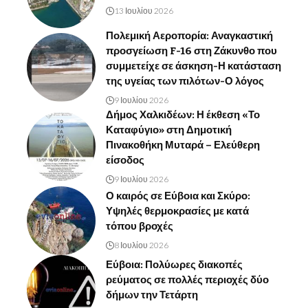
13 Ιουλίου 2026
Πολεμική Αεροπορία: Αναγκαστική
προσγείωση F-16 στη Ζάκυνθο που
συμμετείχε σε άσκηση-Η κατάσταση
της υγείας των πιλότων-Ο λόγος
9 Ιουλίου 2026
Δήμος Χαλκιδέων: Η έκθεση «Το
Καταφύγιο» στη Δημοτική
Πινακοθήκη Μυταρά – Ελεύθερη
είσοδος
9 Ιουλίου 2026
Ο καιρός σε Εύβοια και Σκύρο:
Υψηλές θερμοκρασίες με κατά
τόπου βροχές
8 Ιουλίου 2026
Εύβοια: Πολύωρες διακοπές
ρεύματος σε πολλές περιοχές δύο
δήμων την Τετάρτη