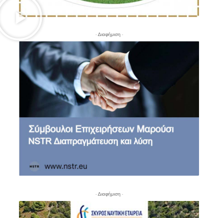
- Διαφήμιση -
- Διαφήμιση -