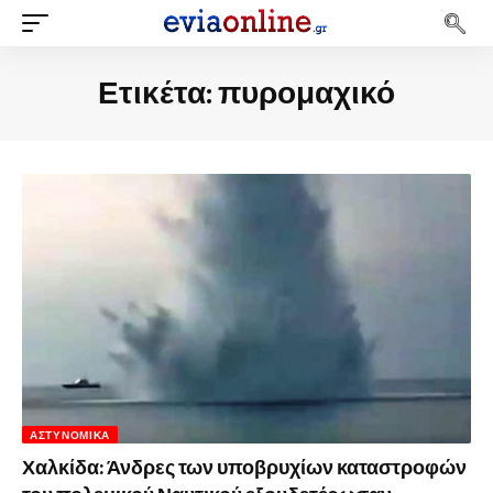
Ετικέτα:
πυρομαχικό
ΑΣΤΥΝΟΜΙΚΆ
Χαλκίδα: Άνδρες των υποβρυχίων καταστροφών