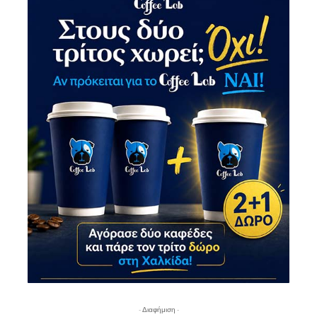
- Διαφήμιση -