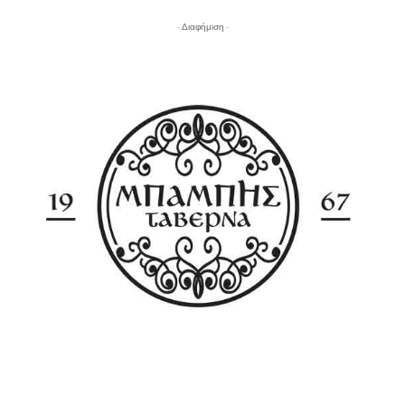
- Διαφήμιση -