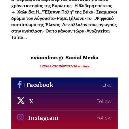
χρόνια ιστορίας της Ευρώπης- Η θλιβερή επέτειος
Χαλκίδα: Η…”Έξυπνη Πόλη” της Βάκα- Σκαμμένοι
δρόμοι τον Αύγουστο-Ράβε, ξήλωνε -Το …Ψηφιακό
αποτύπωμα της Έλενας-Δεν άλλαξαν τους αγωγούς
στην ανάπλαση- Θα το κάνουν τώρα-Αναζητείται
Τσίπα…
eviaonline.gr Social Media
Για να είστε πάντα EVIA online
Facebook
Like
X
Follow
Instagram
Follow