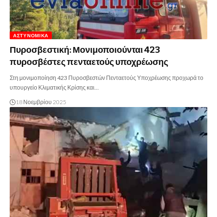
ΑΣΤΥΝΟΜΙΚΆ
Πυροσβεστική: Μονιμοποιούνται 423
πυροσβέστες πενταετούς υποχρέωσης
Στη μονιμοποίηση 423 Πυροσβεστών Πενταετούς Υποχρέωσης προχωρά το
υπουργείο Κλιματικής Κρίσης και…
18 Νοεμβρίου 2025