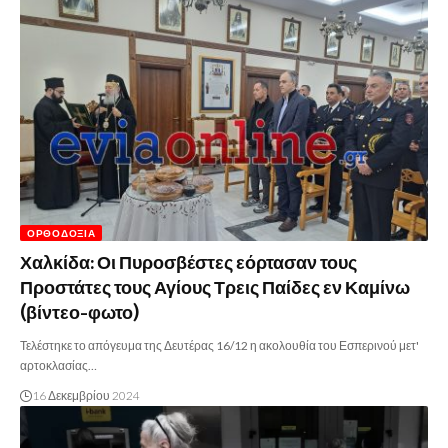
ΟΡΘΟΔΟΞΊΑ
Χαλκίδα: Οι Πυροσβέστες εόρτασαν τους
Προστάτες τους Αγίους Τρεις Παίδες εν Καμίνω
(βίντεο-φωτο)
Τελέστηκε το απόγευμα της Δευτέρας 16/12 η ακολουθία του Εσπερινού μετ'
αρτοκλασίας…
16 Δεκεμβρίου 2024