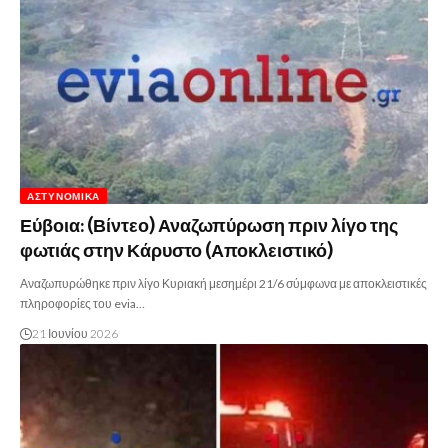
ΑΣΤΥΝΟΜΙΚΆ
Εύβοια: (Βίντεο) Αναζωπύρωση πριν λίγο της
φωτιάς στην Κάρυστο (Αποκλειστικό)
Αναζωπυρώθηκε πριν λίγο Κυριακή μεσημέρι 21/6 σύμφωνα με αποκλειστικές
πληροφορίες του evia…
21 Ιουνίου 2026