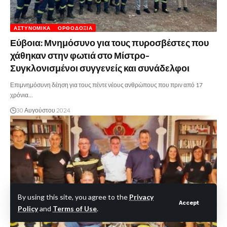
ΑΣΤΥΝΟΜΙΚΆ
ΟΡΘΟΔΟΞΊΑ
Εύβοια: Μνημόσυνο για τους πυροσβέστες που
χάθηκαν στην φωτιά στο Μίστρο-
Συγκλονισμένοι συγγενείς και συνάδελφοι
Επιμνημόσυνη δέηση για τους πέντε νέους ανθρώπους που πριν από 17
χρόνια…
30 Αυγούστου 2024
By using this site, you agree to the
Privacy
Accept
Policy
and
Terms of Use
.