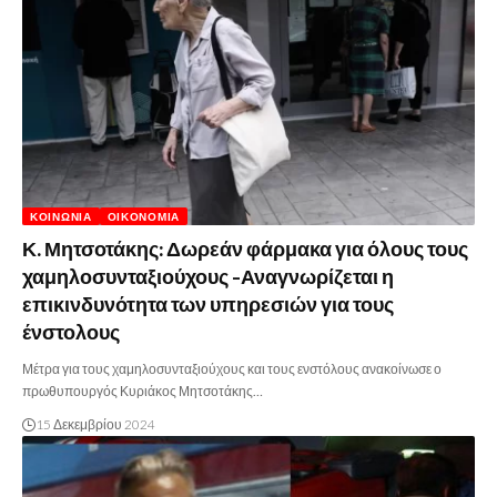
ΚΟΙΝΩΝΊΑ
ΟΙΚΟΝΟΜΊΑ
Κ. Μητσοτάκης: Δωρεάν φάρμακα για όλους τους
χαμηλοσυνταξιούχους -Αναγνωρίζεται η
επικινδυνότητα των υπηρεσιών για τους
ένστολους
Μέτρα για τους χαμηλοσυνταξιούχους και τους ενστόλους ανακοίνωσε ο
πρωθυπουργός Κυριάκος Μητσοτάκης…
15 Δεκεμβρίου 2024