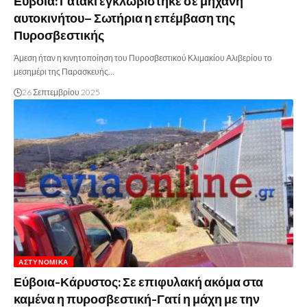
Εύβοια: Γατάκι εγκλωβίστηκε σε μηχανή
αυτοκινήτου– Σωτήρια η επέμβαση της
Πυροσβεστικής
Άμεση ήταν η κινητοποίηση του Πυροσβεστικού Κλιμακίου Αλιβερίου το
μεσημέρι της Παρασκευής…
26 Σεπτεμβρίου 2025
ΑΣΤΥΝΟΜΙΚΆ
Εύβοια-Κάρυστος: Σε επιφυλακή ακόμα στα
καμένα η πυροσβεστική-Γατί η μάχη με την