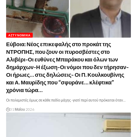
ΑΣΤΥΝΟΜΙΚΆ
Εύβοια: Νέος επικεφαλής στο προκάτ της
ΝΤΡΟΠΗΣ, που ζουν οι πυροσβέστες στο
Αλιβέρι-Οι ευθύνες Μπαράκου και όλων των
δημάρχων-Η έξωση-Οι νόμοι που δεν τήρησαν-
Οι ήρωες… στις δηλώσεις- Οι Π. Κουλκουβίνης
και Α. Μαυρίδης που “σφυράνε… κλέφτικα”
χρόνια τώρα…
Οι πολεμιστές όμως σε κάθε πεδίο μάχης -γιατί περί αυτού πρόκειται όταν…
31 Μαΐου 2026