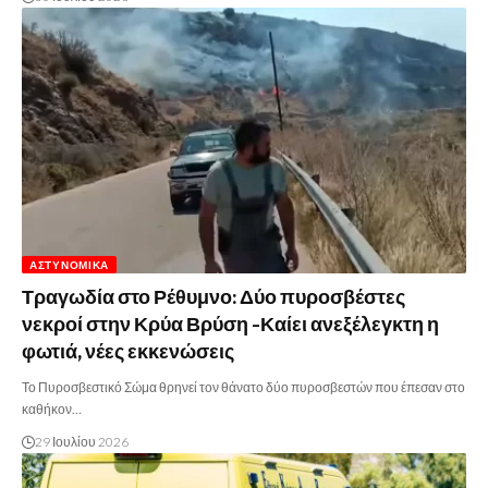
ΑΣΤΥΝΟΜΙΚΆ
Τραγωδία στο Ρέθυμνο: Δύο πυροσβέστες
νεκροί στην Κρύα Βρύση -Καίει ανεξέλεγκτη η
φωτιά, νέες εκκενώσεις
Το Πυροσβεστικό Σώμα θρηνεί τον θάνατο δύο πυροσβεστών που έπεσαν στο
καθήκον…
29 Ιουλίου 2026