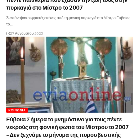
πέντε παλικάρια που έχασαν την ζωή τους στην
πυρκαγιά στο Μίστρο το 2007
Ζωντάνεψαν οι φρικτές εικόνες από τη φονική πυρκαγιά στο Μίστρο Ευβοίας
το…
27 Αυγούστου 2025
ΚΟΙΝΩΝΊΑ
Εύβοια: Σήμερα το μνημόσυνο για τους πέντε
νεκρούς στη φονική φωτιά του Μίστρου το 2007
–Δεν ξεχνάμε το μήνυμα της πυροσβεστικής