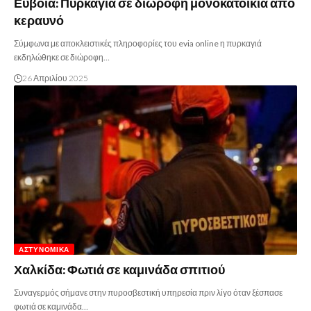
Εύβοια: Πυρκαγιά σε διώροφη μονοκατοικία από
κεραυνό
Σύμφωνα με αποκλειστικές πληροφορίες του evia online η πυρκαγιά
εκδηλώθηκε σε διώροφη…
26 Απριλίου 2025
ΑΣΤΥΝΟΜΙΚΆ
Χαλκίδα: Φωτιά σε καμινάδα σπιτιού
Συναγερμός σήμανε στην πυροσβεστική υπηρεσία πριν λίγο όταν ξέσπασε
φωτιά σε καμινάδα…