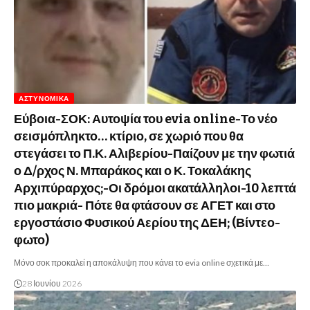
ΑΣΤΥΝΟΜΙΚΆ
Εύβοια-ΣΟΚ: Αυτοψία του evia online-Το νέο
σεισμόπληκτο… κτίριο, σε χωριό που θα
στεγάσει το Π.Κ. Αλιβερίου-Παίζουν με την φωτιά
ο Δ/ρχος Ν. Μπαράκος και ο Κ. Τοκαλάκης
Αρχιπύραρχος;-Οι δρόμοι ακατάλληλοι-10 λεπτά
πιο μακριά- Πότε θα φτάσουν σε ΑΓΕΤ και στο
εργοστάσιο Φυσικού Αερίου της ΔΕΗ; (Βίντεο-
φωτο)
Μόνο σοκ προκαλεί η αποκάλυψη που κάνει το evia online σχετικά με…
28 Ιουνίου 2026