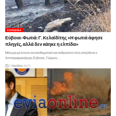
ΚΟΙΝΩΝΊΑ
Εύβοια-Φωτιά: Γ. Κελαϊδίτης «Η φωτιά άφησε
πληγές, αλλά δεν κάηκε η ελπίδα»
Μήνυμα με έντονο συναισθηματικό και ανθρώπινο τόνο απηύθυνε ο
Αντιπεριφερειάρχης Εύβοιας, Γιώργος…
29 Ιουλίου 2025