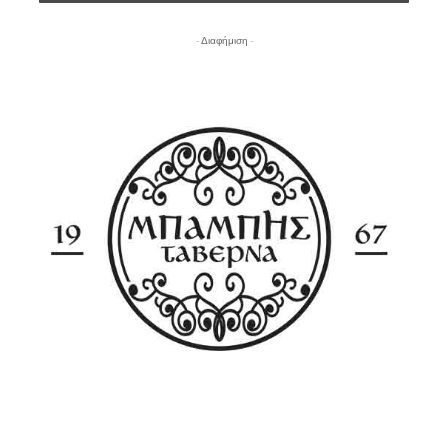
- Διαφήμιση -