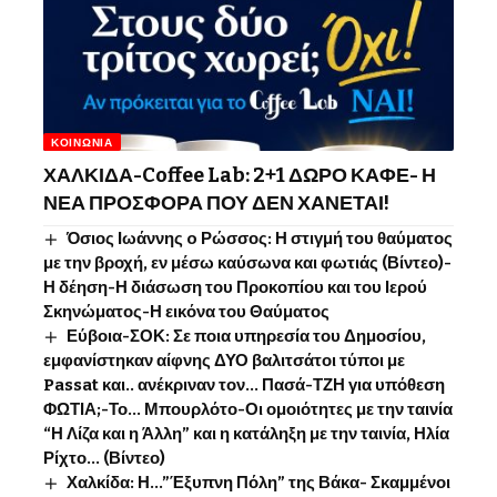
ΚΟΙΝΩΝΊΑ
ΧΑΛΚΙΔΑ-Coffee Lab: 2+1 ΔΩΡΟ ΚΑΦΕ- Η
ΝΕΑ ΠΡΟΣΦΟΡΑ ΠΟΥ ΔΕΝ ΧΑΝΕΤΑΙ!
Όσιος Ιωάννης o Ρώσσος: Η στιγμή του θαύματος
με την βροχή, εν μέσω καύσωνα και φωτιάς (Βίντεο)-
Η δέηση-Η διάσωση του Προκοπίου και του Ιερού
Σκηνώματος-Η εικόνα του Θαύματος
Εύβοια-ΣΟΚ: Σε ποια υπηρεσία του Δημοσίου,
εμφανίστηκαν αίφνης ΔΥΟ βαλιτσάτοι τύποι με
Passat και.. ανέκριναν τον… Πασά-ΤΖΗ για υπόθεση
ΦΩΤΙΑ;-Το… Μπουρλότο-Οι ομοιότητες με την ταινία
“Η Λίζα και η Άλλη” και η κατάληξη με την ταινία, Ηλία
Ρίχτο… (Βίντεο)
Χαλκίδα: Η…”Έξυπνη Πόλη” της Βάκα- Σκαμμένοι