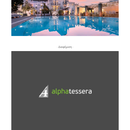
- Διαφήμιση -