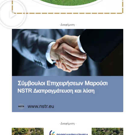
- Διαφήμιση -
- Διαφήμιση -