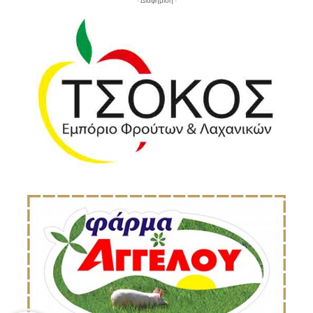
- Διαφήμιση -