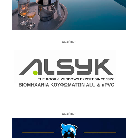
- Διαφήμιση -
- Διαφήμιση -