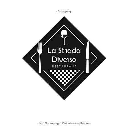
- Διαφήμιση -
- Ιερό Προσκύνημα Οσίου Ιωάννη Ρώσου -