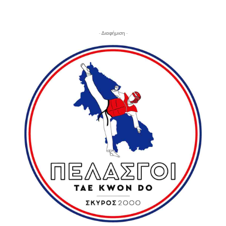
- Διαφήμιση -