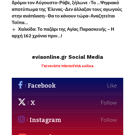
δρόμοι τον Αύγουστο-Ράβε, ξήλωνε -Το …Ψηφιακό
αποτύπωμα της Έλενας-Δεν άλλαξαν τους αγωγούς
στην ανάπλαση- Θα το κάνουν τώρα-Αναζητείται
Τσίπα…
Χαλκίδα: Το παζάρι της Αγίας Παρασκευής – Η
αρχή 162 χρόνια πριν…!
eviaonline.gr Social Media
Για να είστε πάντα EVIA online
Facebook
Like
X
Follow
Instagram
Follow