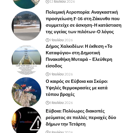
13 Ιουλίου 2026
Πολεμική Αεροπορία: Αναγκαστική
προσγείωση F-16 στη Ζάκυνθο που
συμμετείχε σε άσκηση-Η κατάσταση
της υγείας των πιλότων-Ο λόγος
9 Ιουλίου 2026
Δήμος Χαλκιδέων: Η έκθεση «Το
Καταφύγιο» στη Δημοτική
Πινακοθήκη Μυταρά – Ελεύθερη
είσοδος
9 Ιουλίου 2026
Ο καιρός σε Εύβοια και Σκύρο:
Υψηλές θερμοκρασίες με κατά
τόπου βροχές
8 Ιουλίου 2026
Εύβοια: Πολύωρες διακοπές
ρεύματος σε πολλές περιοχές δύο
δήμων την Τετάρτη
8 Ιουλίου 2026