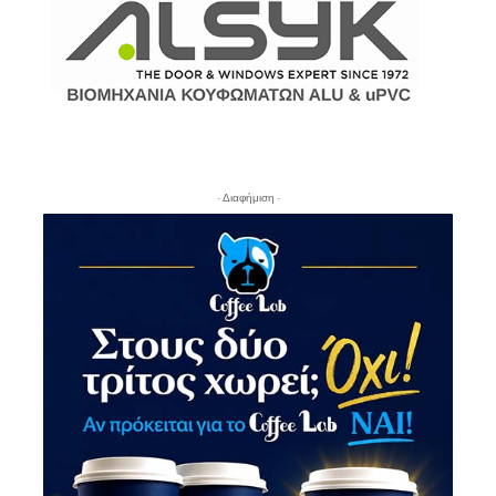
- Διαφήμιση -