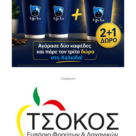
- Διαφήμιση -