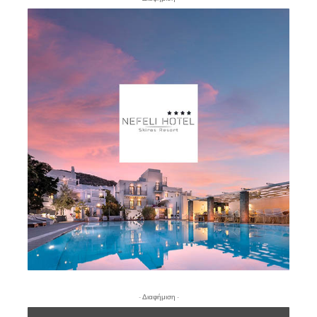
- Διαφήμιση -