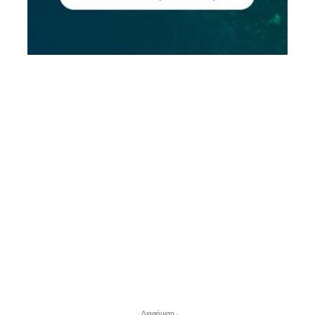
- Διαφήμιση -