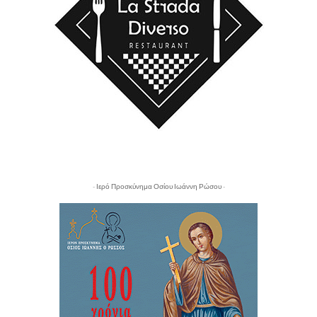
- Ιερό Προσκύνημα Οσίου Ιωάννη Ρώσου -