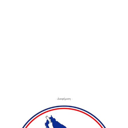
- Διαφήμιση -