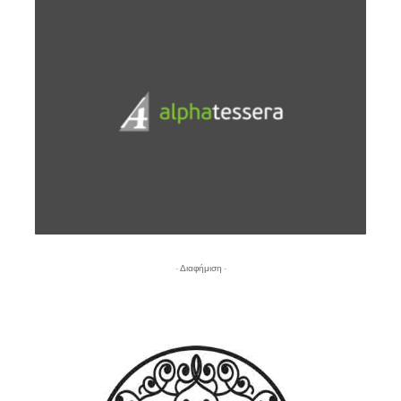
- Διαφήμιση -