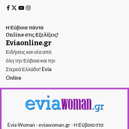
Η Εύβοια πάντα
Online στις Εξελίξεις!
Eviaonline.gr
Ειδήσεις και νέα από
όλη την Εύβοια και την
Στερεά Ελλάδα!
Evia
Online
Evia Woman - eviawoman.gr - Η Εύβοια στα