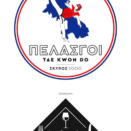
- Διαφήμιση -