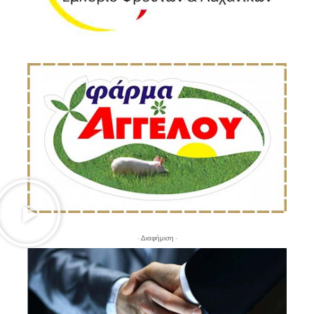
- Διαφήμιση -