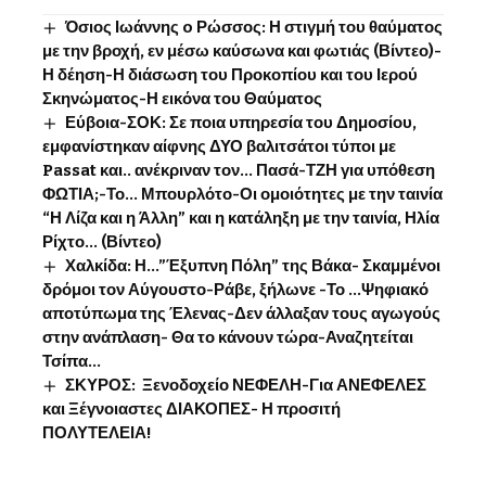
Όσιος Ιωάννης o Ρώσσος: Η στιγμή του θαύματος
με την βροχή, εν μέσω καύσωνα και φωτιάς (Βίντεο)-
Η δέηση-Η διάσωση του Προκοπίου και του Ιερού
Σκηνώματος-Η εικόνα του Θαύματος
Εύβοια-ΣΟΚ: Σε ποια υπηρεσία του Δημοσίου,
εμφανίστηκαν αίφνης ΔΥΟ βαλιτσάτοι τύποι με
Passat και.. ανέκριναν τον… Πασά-ΤΖΗ για υπόθεση
ΦΩΤΙΑ;-Το… Μπουρλότο-Οι ομοιότητες με την ταινία
“Η Λίζα και η Άλλη” και η κατάληξη με την ταινία, Ηλία
Ρίχτο… (Βίντεο)
Χαλκίδα: Η…”Έξυπνη Πόλη” της Βάκα- Σκαμμένοι
δρόμοι τον Αύγουστο-Ράβε, ξήλωνε -Το …Ψηφιακό
αποτύπωμα της Έλενας-Δεν άλλαξαν τους αγωγούς
στην ανάπλαση- Θα το κάνουν τώρα-Αναζητείται
Τσίπα…
ΣΚΥΡΟΣ: Ξενοδοχείο ΝΕΦΕΛΗ-Για ΑΝΕΦΕΛΕΣ
και Ξέγνοιαστες ΔΙΑΚΟΠΕΣ- Η προσιτή
ΠΟΛΥΤΕΛΕΙΑ!