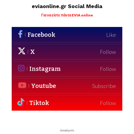
eviaonline.gr Social Media
Για να είστε πάντα EVIA online
Facebook
Like
X
Follow
Instagram
Follow
Youtube
Subscribe
Tiktok
Follow
- Διαφήμιση -