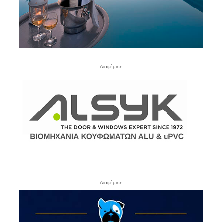
- Διαφήμιση -
- Διαφήμιση -