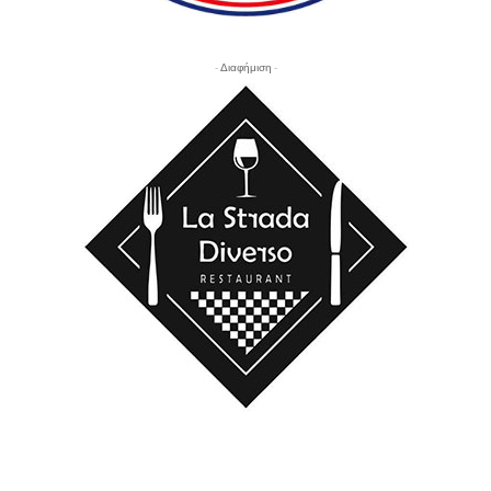
- Διαφήμιση -