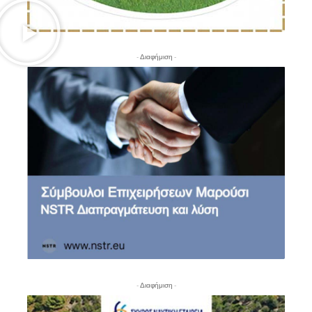
- Διαφήμιση -
- Διαφήμιση -