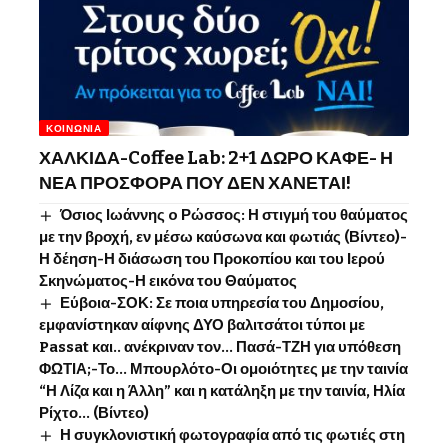
ΚΟΙΝΩΝΊΑ
ΧΑΛΚΙΔΑ-Coffee Lab: 2+1 ΔΩΡΟ ΚΑΦΕ- Η
ΝΕΑ ΠΡΟΣΦΟΡΑ ΠΟΥ ΔΕΝ ΧΑΝΕΤΑΙ!
Όσιος Ιωάννης o Ρώσσος: Η στιγμή του θαύματος
με την βροχή, εν μέσω καύσωνα και φωτιάς (Βίντεο)-
Η δέηση-Η διάσωση του Προκοπίου και του Ιερού
Σκηνώματος-Η εικόνα του Θαύματος
Εύβοια-ΣΟΚ: Σε ποια υπηρεσία του Δημοσίου,
εμφανίστηκαν αίφνης ΔΥΟ βαλιτσάτοι τύποι με
Passat και.. ανέκριναν τον… Πασά-ΤΖΗ για υπόθεση
ΦΩΤΙΑ;-Το… Μπουρλότο-Οι ομοιότητες με την ταινία
“Η Λίζα και η Άλλη” και η κατάληξη με την ταινία, Ηλία
Ρίχτο… (Βίντεο)
Η συγκλονιστική φωτογραφία από τις φωτιές στη