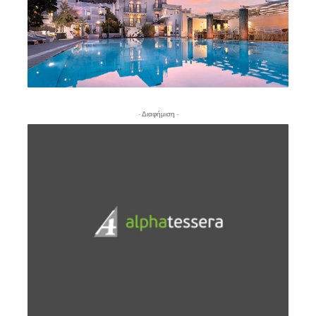
- Διαφήμιση -