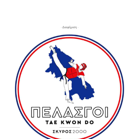
- Διαφήμιση -