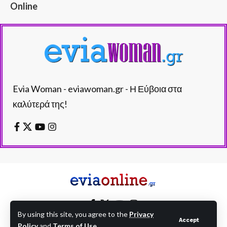
Online
Evia Woman - eviawoman.gr - Η Εύβοια στα
καλύτερά της!
By using this site, you agree to the
Privacy
Accept
Policy
and
Terms of Use
.