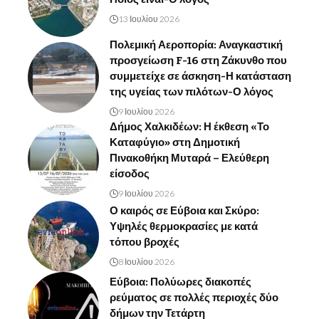
13 Ιουλίου 2026
Πολεμική Αεροπορία: Αναγκαστική
προσγείωση F-16 στη Ζάκυνθο που
συμμετείχε σε άσκηση-Η κατάσταση
της υγείας των πιλότων-Ο λόγος
9 Ιουλίου 2026
Δήμος Χαλκιδέων: Η έκθεση «Το
Καταφύγιο» στη Δημοτική
Πινακοθήκη Μυταρά – Ελεύθερη
είσοδος
9 Ιουλίου 2026
Ο καιρός σε Εύβοια και Σκύρο:
Υψηλές θερμοκρασίες με κατά
τόπου βροχές
8 Ιουλίου 2026
Εύβοια: Πολύωρες διακοπές
ρεύματος σε πολλές περιοχές δύο
δήμων την Τετάρτη