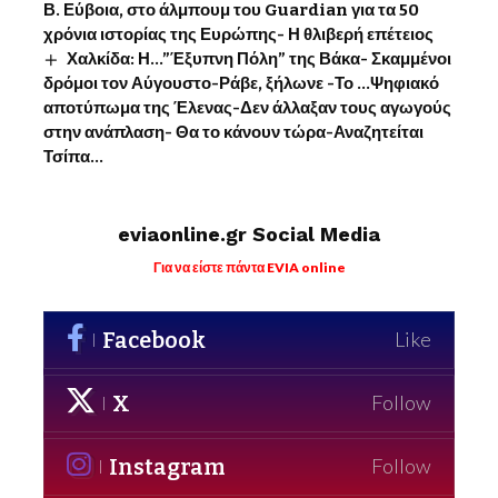
Β. Εύβοια, στο άλμπουμ του Guardian για τα 50
χρόνια ιστορίας της Ευρώπης- Η θλιβερή επέτειος
Χαλκίδα: Η…”Έξυπνη Πόλη” της Βάκα- Σκαμμένοι
δρόμοι τον Αύγουστο-Ράβε, ξήλωνε -Το …Ψηφιακό
αποτύπωμα της Έλενας-Δεν άλλαξαν τους αγωγούς
στην ανάπλαση- Θα το κάνουν τώρα-Αναζητείται
Τσίπα…
eviaonline.gr Social Media
Για να είστε πάντα EVIA online
Facebook
Like
X
Follow
Instagram
Follow