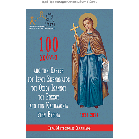
- Ιερό Προσκύνημα Οσίου Ιωάννη Ρώσου -