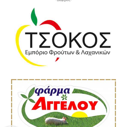
- Διαφήμιση -