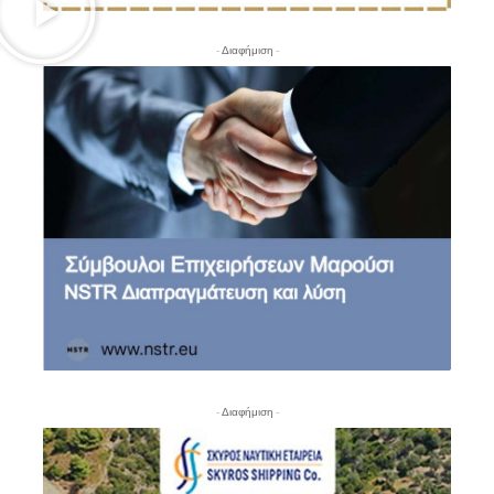
- Διαφήμιση -
- Διαφήμιση -