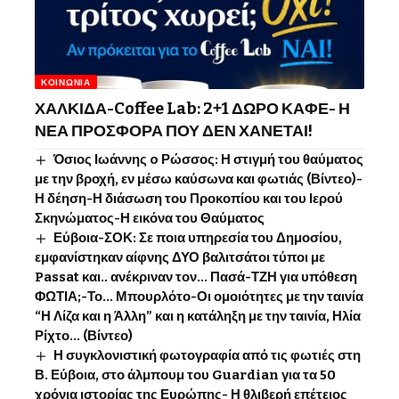
ΚΟΙΝΩΝΊΑ
ΧΑΛΚΙΔΑ-Coffee Lab: 2+1 ΔΩΡΟ ΚΑΦΕ- Η
ΝΕΑ ΠΡΟΣΦΟΡΑ ΠΟΥ ΔΕΝ ΧΑΝΕΤΑΙ!
Όσιος Ιωάννης o Ρώσσος: Η στιγμή του θαύματος
με την βροχή, εν μέσω καύσωνα και φωτιάς (Βίντεο)-
Η δέηση-Η διάσωση του Προκοπίου και του Ιερού
Σκηνώματος-Η εικόνα του Θαύματος
Εύβοια-ΣΟΚ: Σε ποια υπηρεσία του Δημοσίου,
εμφανίστηκαν αίφνης ΔΥΟ βαλιτσάτοι τύποι με
Passat και.. ανέκριναν τον… Πασά-ΤΖΗ για υπόθεση
ΦΩΤΙΑ;-Το… Μπουρλότο-Οι ομοιότητες με την ταινία
“Η Λίζα και η Άλλη” και η κατάληξη με την ταινία, Ηλία
Ρίχτο… (Βίντεο)
Η συγκλονιστική φωτογραφία από τις φωτιές στη
Β. Εύβοια, στο άλμπουμ του Guardian για τα 50
χρόνια ιστορίας της Ευρώπης- Η θλιβερή επέτειος