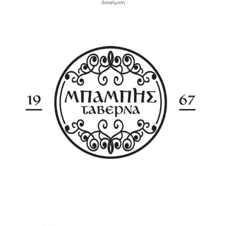
- Διαφήμιση -