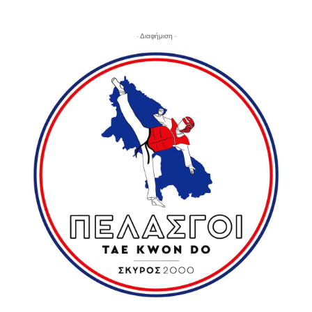
- Διαφήμιση -