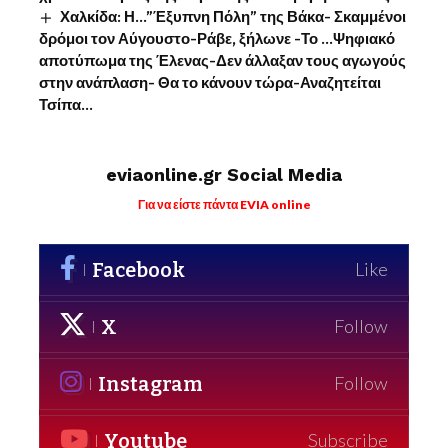
Χαλκίδα: Η…”Έξυπνη Πόλη” της Βάκα- Σκαμμένοι
δρόμοι τον Αύγουστο-Ράβε, ξήλωνε -Το …Ψηφιακό
αποτύπωμα της Έλενας-Δεν άλλαξαν τους αγωγούς
στην ανάπλαση- Θα το κάνουν τώρα-Αναζητείται
Τσίπα…
eviaonline.gr Social Media
Για να είστε πάντα EVIA online
Facebook
Like
X
Follow
Instagram
Follow
Youtube
Subscribe