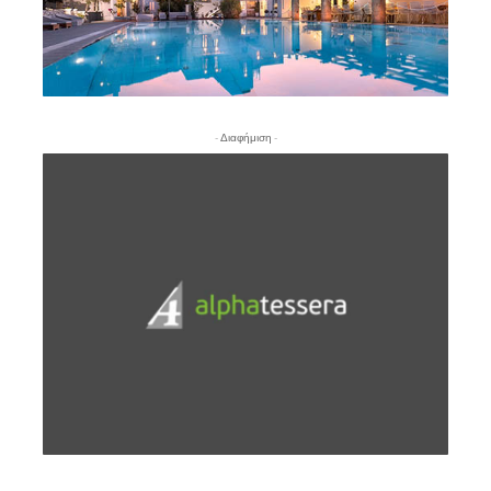
- Διαφήμιση -