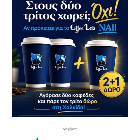
- Διαφήμιση -