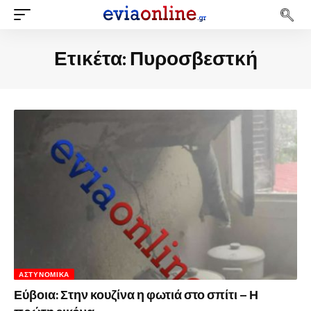
Ετικέτα:
Πυροσβεστκή
ΑΣΤΥΝΟΜΙΚΆ
Εύβοια: Στην κουζίνα η φωτιά στο σπίτι – Η