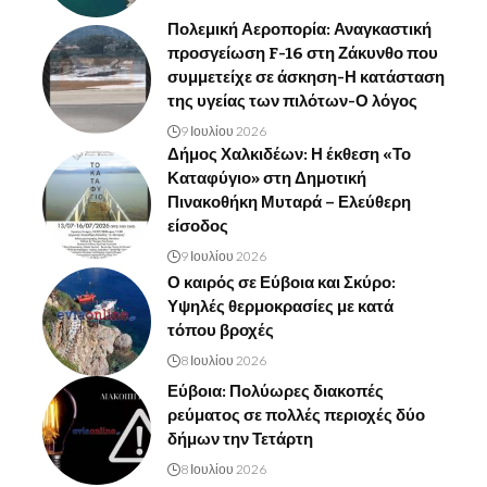
Πολεμική Αεροπορία: Αναγκαστική
προσγείωση F-16 στη Ζάκυνθο που
συμμετείχε σε άσκηση-Η κατάσταση
της υγείας των πιλότων-Ο λόγος
9 Ιουλίου 2026
Δήμος Χαλκιδέων: Η έκθεση «Το
Καταφύγιο» στη Δημοτική
Πινακοθήκη Μυταρά – Ελεύθερη
είσοδος
9 Ιουλίου 2026
Ο καιρός σε Εύβοια και Σκύρο:
Υψηλές θερμοκρασίες με κατά
τόπου βροχές
8 Ιουλίου 2026
Εύβοια: Πολύωρες διακοπές
ρεύματος σε πολλές περιοχές δύο
δήμων την Τετάρτη
8 Ιουλίου 2026