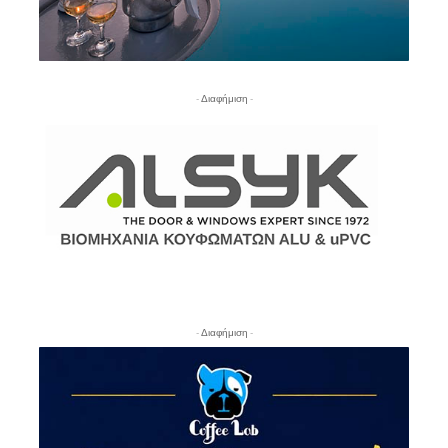
- Διαφήμιση -
- Διαφήμιση -