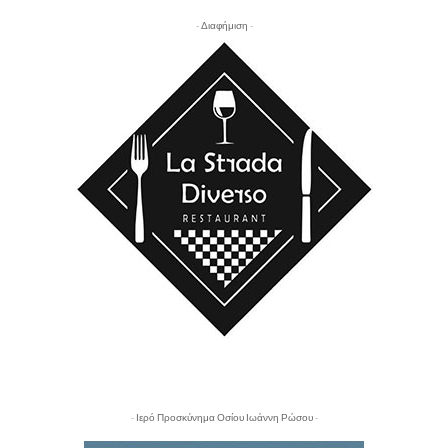
- Διαφήμιση -
- Ιερό Προσκύνημα Οσίου Ιωάννη Ρώσου -