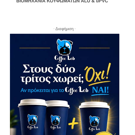
- Διαφήμιση -