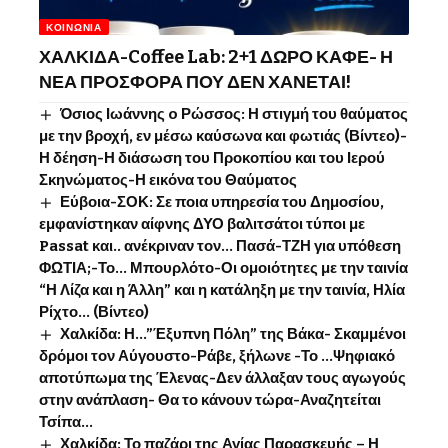
ΚΟΙΝΩΝΊΑ
ΧΑΛΚΙΔΑ-Coffee Lab: 2+1 ΔΩΡΟ ΚΑΦΕ- Η
ΝΕΑ ΠΡΟΣΦΟΡΑ ΠΟΥ ΔΕΝ ΧΑΝΕΤΑΙ!
Όσιος Ιωάννης o Ρώσσος: Η στιγμή του θαύματος
με την βροχή, εν μέσω καύσωνα και φωτιάς (Βίντεο)-
Η δέηση-Η διάσωση του Προκοπίου και του Ιερού
Σκηνώματος-Η εικόνα του Θαύματος
Εύβοια-ΣΟΚ: Σε ποια υπηρεσία του Δημοσίου,
εμφανίστηκαν αίφνης ΔΥΟ βαλιτσάτοι τύποι με
Passat και.. ανέκριναν τον… Πασά-ΤΖΗ για υπόθεση
ΦΩΤΙΑ;-Το… Μπουρλότο-Οι ομοιότητες με την ταινία
“Η Λίζα και η Άλλη” και η κατάληξη με την ταινία, Ηλία
Ρίχτο… (Βίντεο)
Χαλκίδα: Η…”Έξυπνη Πόλη” της Βάκα- Σκαμμένοι
δρόμοι τον Αύγουστο-Ράβε, ξήλωνε -Το …Ψηφιακό
αποτύπωμα της Έλενας-Δεν άλλαξαν τους αγωγούς
στην ανάπλαση- Θα το κάνουν τώρα-Αναζητείται
Τσίπα…
Χαλκίδα: Το παζάρι της Αγίας Παρασκευής – Η