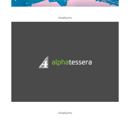
- Διαφήμιση -
- Διαφήμιση -