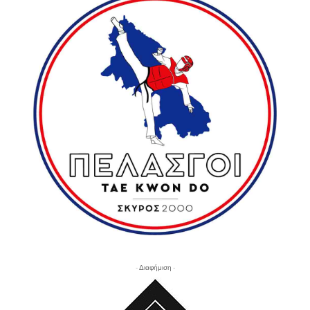
- Διαφήμιση -