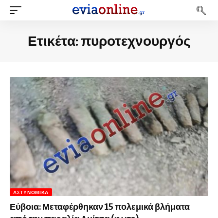
Ετικέτα:
πυροτεχνουργός
ΑΣΤΥΝΟΜΙΚΆ
Εύβοια: Μεταφέρθηκαν 15 πολεμικά βλήματα