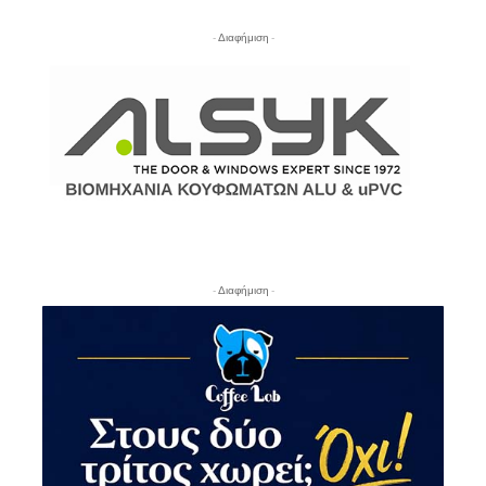
- Διαφήμιση -
- Διαφήμιση -