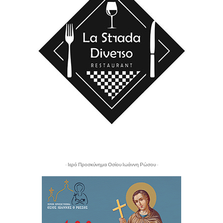
- Ιερό Προσκύνημα Οσίου Ιωάννη Ρώσου -