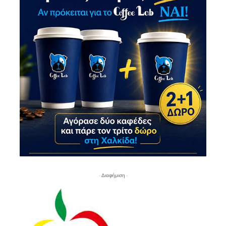
- Διαφήμιση -