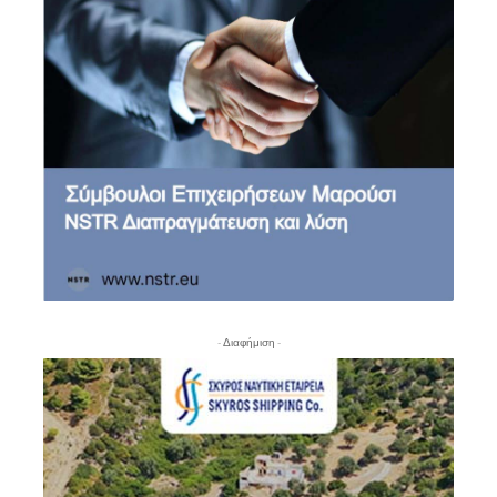
- Διαφήμιση -