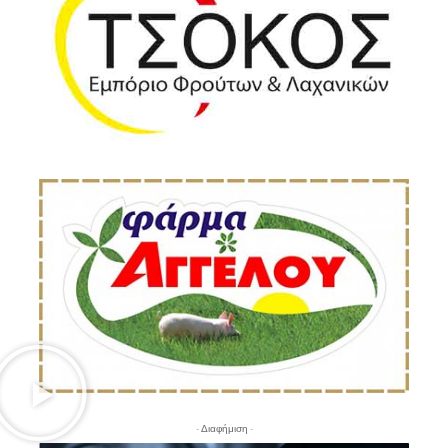
- Διαφήμιση -