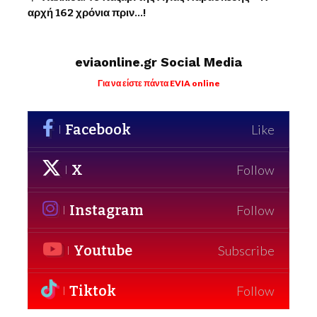
αρχή 162 χρόνια πριν…!
eviaonline.gr Social Media
Για να είστε πάντα EVIA online
Facebook
Like
X
Follow
Instagram
Follow
Youtube
Subscribe
Tiktok
Follow