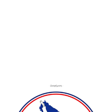
- Διαφήμιση -