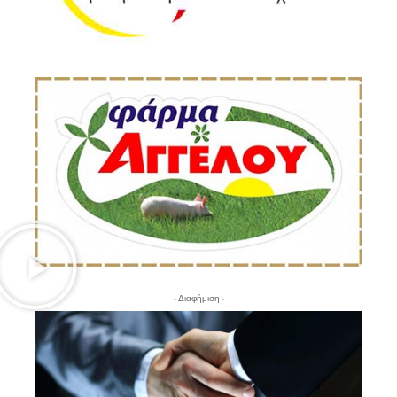
- Διαφήμιση -