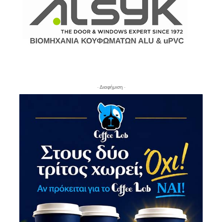
- Διαφήμιση -