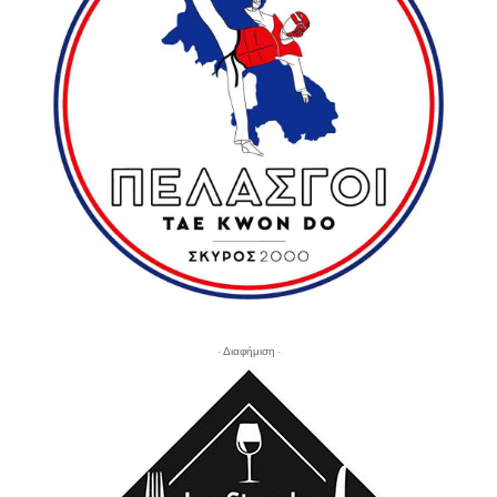
- Διαφήμιση -