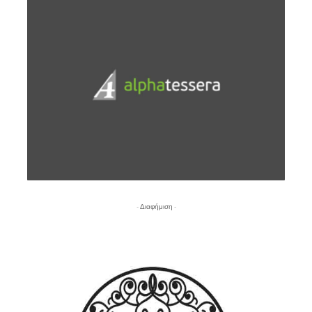
- Διαφήμιση -