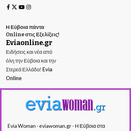
Η Εύβοια πάντα
Online στις Εξελίξεις!
Eviaonline.gr
Ειδήσεις και νέα από
όλη την Εύβοια και την
Στερεά Ελλάδα!
Evia
Online
Evia Woman - eviawoman.gr - Η Εύβοια στα