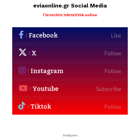
eviaonline.gr Social Media
Για να είστε πάντα EVIA online
Facebook
Like
X
Follow
Instagram
Follow
Youtube
Subscribe
Tiktok
Follow
- Διαφήμιση -