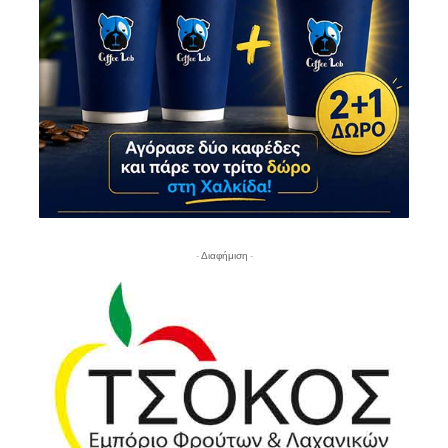
- Διαφήμιση -