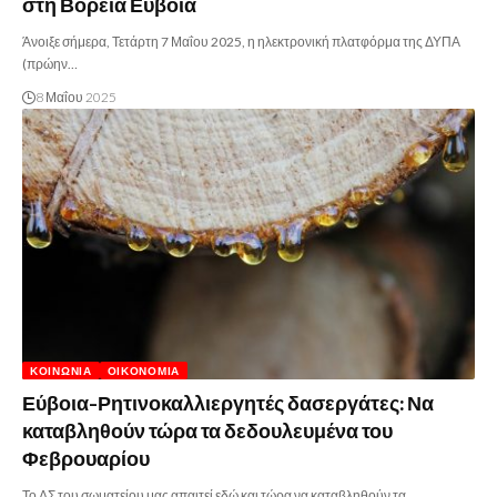
στη Βόρεια Εύβοια
Άνοιξε σήμερα, Τετάρτη 7 Μαΐου 2025, η ηλεκτρονική πλατφόρμα της ΔΥΠΑ
(πρώην…
8 Μαΐου 2025
ΚΟΙΝΩΝΊΑ
ΟΙΚΟΝΟΜΊΑ
Εύβοια-Ρητινοκαλλιεργητές δασεργάτες: Να
καταβληθούν τώρα τα δεδουλευμένα του
Φεβρουαρίου
Το ΔΣ του σωματείου μας απαιτεί εδώ και τώρα να καταβληθούν τα…