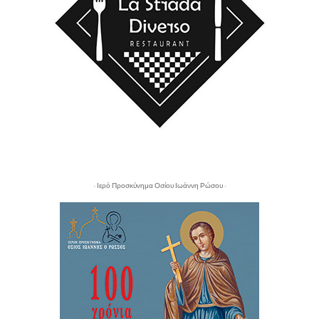
- Ιερό Προσκύνημα Οσίου Ιωάννη Ρώσου -