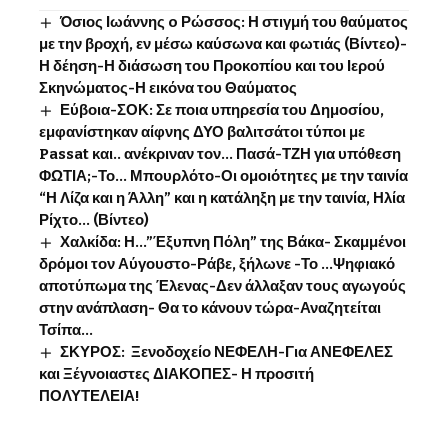
Όσιος Ιωάννης o Ρώσσος: Η στιγμή του θαύματος
με την βροχή, εν μέσω καύσωνα και φωτιάς (Βίντεο)-
Η δέηση-Η διάσωση του Προκοπίου και του Ιερού
Σκηνώματος-Η εικόνα του Θαύματος
Εύβοια-ΣΟΚ: Σε ποια υπηρεσία του Δημοσίου,
εμφανίστηκαν αίφνης ΔΥΟ βαλιτσάτοι τύποι με
Passat και.. ανέκριναν τον… Πασά-ΤΖΗ για υπόθεση
ΦΩΤΙΑ;-Το… Μπουρλότο-Οι ομοιότητες με την ταινία
“Η Λίζα και η Άλλη” και η κατάληξη με την ταινία, Ηλία
Ρίχτο… (Βίντεο)
Χαλκίδα: Η…”Έξυπνη Πόλη” της Βάκα- Σκαμμένοι
δρόμοι τον Αύγουστο-Ράβε, ξήλωνε -Το …Ψηφιακό
αποτύπωμα της Έλενας-Δεν άλλαξαν τους αγωγούς
στην ανάπλαση- Θα το κάνουν τώρα-Αναζητείται
Τσίπα…
ΣΚΥΡΟΣ: Ξενοδοχείο ΝΕΦΕΛΗ-Για ΑΝΕΦΕΛΕΣ
και Ξέγνοιαστες ΔΙΑΚΟΠΕΣ- Η προσιτή
ΠΟΛΥΤΕΛΕΙΑ!