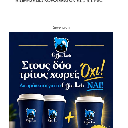
- Διαφήμιση -