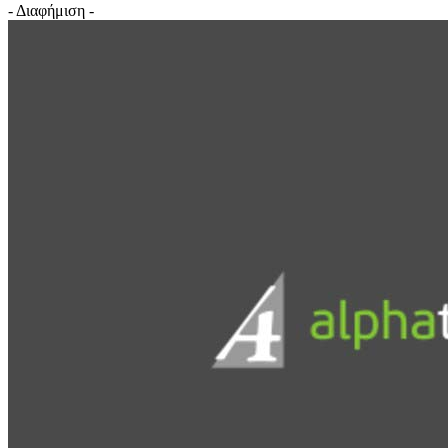
- Διαφήμιση -