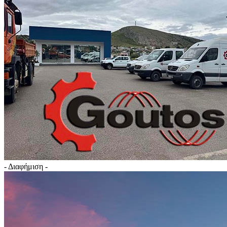
- Διαφήμιση -