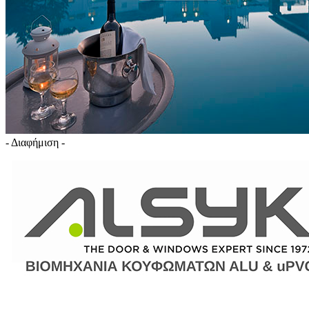
- Διαφήμιση -