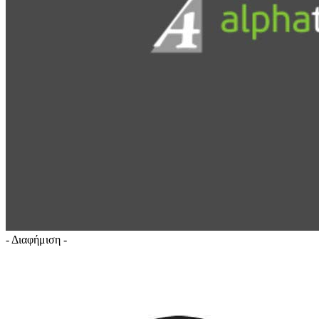
- Διαφήμιση -