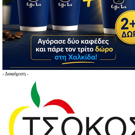
- Διαφήμιση -