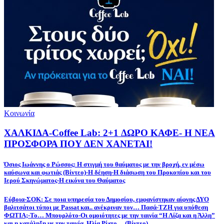
Κοινωνία
ΧΑΛΚΙΔΑ-Coffee Lab: 2+1 ΔΩΡΟ ΚΑΦΕ- Η ΝΕΑ
ΠΡΟΣΦΟΡΑ ΠΟΥ ΔΕΝ ΧΑΝΕΤΑΙ!
Όσιος Ιωάννης o Ρώσσος: Η στιγμή του θαύματος με την βροχή, εν μέσω
καύσωνα και φωτιάς (Βίντεο)-Η δέηση-Η διάσωση του Προκοπίου και του
Ιερού Σκηνώματος-Η εικόνα του Θαύματος
Εύβοια-ΣΟΚ: Σε ποια υπηρεσία του Δημοσίου, εμφανίστηκαν αίφνης ΔΥΟ
βαλιτσάτοι τύποι με Passat και.. ανέκριναν τον… Πασά-ΤΖΗ για υπόθεση
ΦΩΤΙΑ;-Το… Μπουρλότο-Οι ομοιότητες με την ταινία “Η Λίζα και η Άλλη”
και η κατάληξη με την ταινία, Ηλία Ρίχτο… (Βίντεο)