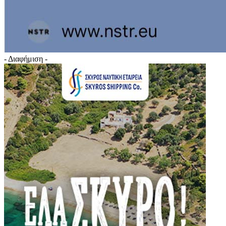
- Διαφήμιση -