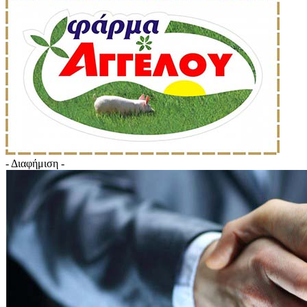
- Διαφήμιση -