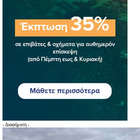
- Διαφήμιση -