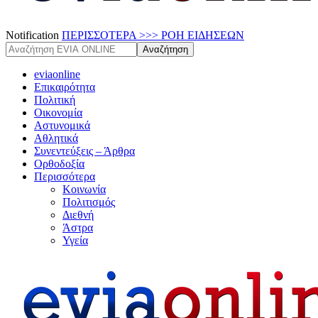
Notification
ΠΕΡΙΣΣΟΤΕΡΑ >>> ΡΟΗ ΕΙΔΗΣΕΩΝ
eviaonline
Επικαιρότητα
Πολιτική
Οικονομία
Αστυνομικά
Αθλητικά
Συνεντεύξεις – Άρθρα
Ορθοδοξία
Περισσότερα
Κοινωνία
Πολιτισμός
Διεθνή
Άστρα
Υγεία