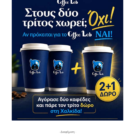
- Διαφήμιση -