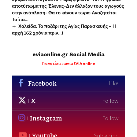
αποτύπωμα της Έλενας-Δεν άλλαξαν τους αγωγούς
στην ανάπλαση- Θα το κάνουν τώρα-Αναζητείται
Τσίπα…
Χαλκίδα: Το παζάρι της Αγίας Παρασκευής – Η
αρχή 162 χρόνια πριν…!
eviaonline.gr Social Media
Για να είστε πάντα EVIA online
Facebook
Like
X
Follow
Instagram
Follow
Youtube
Subscribe