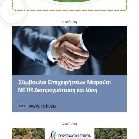
- Διαφήμιση -
- Διαφήμιση -