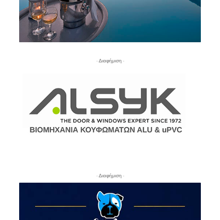
- Διαφήμιση -
- Διαφήμιση -