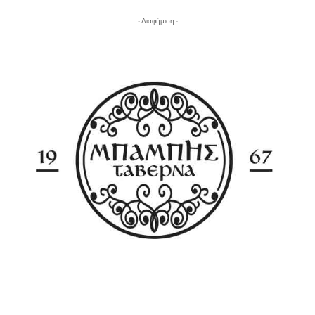
- Διαφήμιση -