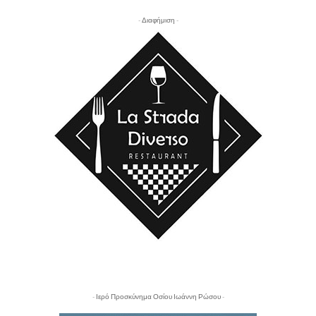
- Διαφήμιση -
- Ιερό Προσκύνημα Οσίου Ιωάννη Ρώσου -