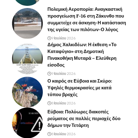
Πολεμική Αεροπορία: Αναγκαστική
προσγείωση F-16 στη Ζάκυνθο που
συμμετείχε σε άσκηση-Η κατάσταση
της υγείας των πιλότων-Ο λόγος
9 Ιουλίου 2026
Δήμος Χαλκιδέων: Η έκθεση «Το
Καταφύγιο» στη Δημοτική
Πινακοθήκη Μυταρά – Ελεύθερη
είσοδος
9 Ιουλίου 2026
Ο καιρός σε Εύβοια και Σκύρο:
Υψηλές θερμοκρασίες με κατά
τόπου βροχές
8 Ιουλίου 2026
Εύβοια: Πολύωρες διακοπές
ρεύματος σε πολλές περιοχές δύο
δήμων την Τετάρτη
8 Ιουλίου 2026