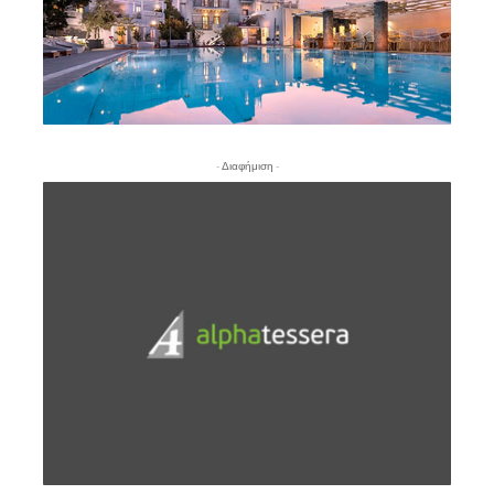
- Διαφήμιση -