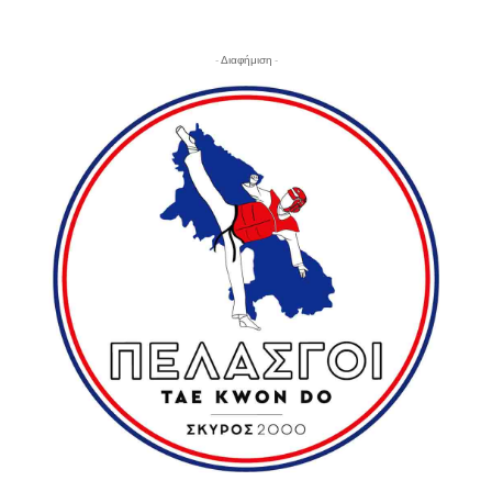
- Διαφήμιση -