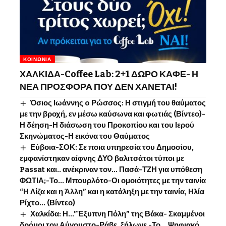
ΚΟΙΝΩΝΊΑ
ΧΑΛΚΙΔΑ-Coffee Lab: 2+1 ΔΩΡΟ ΚΑΦΕ- Η
ΝΕΑ ΠΡΟΣΦΟΡΑ ΠΟΥ ΔΕΝ ΧΑΝΕΤΑΙ!
Όσιος Ιωάννης o Ρώσσος: Η στιγμή του θαύματος
με την βροχή, εν μέσω καύσωνα και φωτιάς (Βίντεο)-
Η δέηση-Η διάσωση του Προκοπίου και του Ιερού
Σκηνώματος-Η εικόνα του Θαύματος
Εύβοια-ΣΟΚ: Σε ποια υπηρεσία του Δημοσίου,
εμφανίστηκαν αίφνης ΔΥΟ βαλιτσάτοι τύποι με
Passat και.. ανέκριναν τον… Πασά-ΤΖΗ για υπόθεση
ΦΩΤΙΑ;-Το… Μπουρλότο-Οι ομοιότητες με την ταινία
“Η Λίζα και η Άλλη” και η κατάληξη με την ταινία, Ηλία
Ρίχτο… (Βίντεο)
Χαλκίδα: Η…”Έξυπνη Πόλη” της Βάκα- Σκαμμένοι
δρόμοι τον Αύγουστο-Ράβε, ξήλωνε -Το …Ψηφιακό