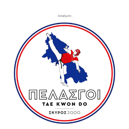
- Διαφήμιση -