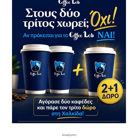
- Διαφήμιση -