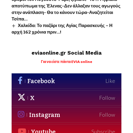
αποτύπωμα της Έλενας-Δεν άλλαξαν τους αγωγούς
στην ανάπλαση- Θα το κάνουν τώρα-Αναζητείται
Τσίπα…
Χαλκίδα: Το παζάρι της Αγίας Παρασκευής – Η
αρχή 162 χρόνια πριν…!
eviaonline.gr Social Media
Για να είστε πάντα EVIA online
Facebook
Like
X
Follow
Instagram
Follow
Youtube
Subscribe