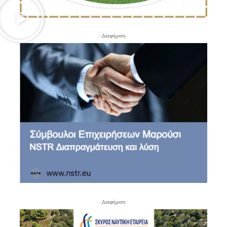
- Διαφήμιση -
- Διαφήμιση -