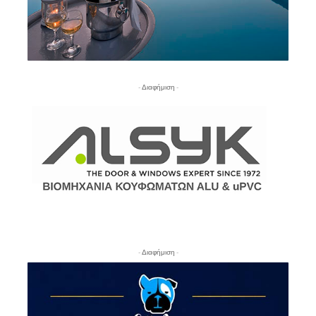
- Διαφήμιση -
- Διαφήμιση -