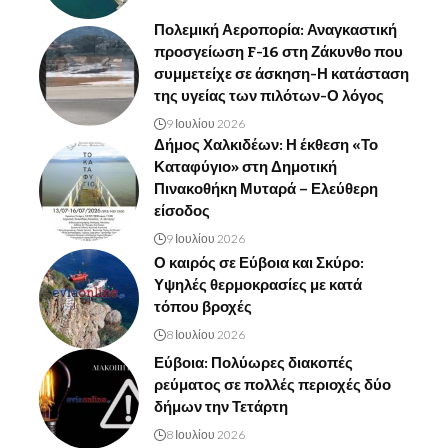
Πολεμική Αεροπορία: Αναγκαστική
προσγείωση F-16 στη Ζάκυνθο που
συμμετείχε σε άσκηση-Η κατάσταση
της υγείας των πιλότων-Ο λόγος
9 Ιουλίου 2026
Δήμος Χαλκιδέων: Η έκθεση «Το
Καταφύγιο» στη Δημοτική
Πινακοθήκη Μυταρά – Ελεύθερη
είσοδος
9 Ιουλίου 2026
Ο καιρός σε Εύβοια και Σκύρο:
Υψηλές θερμοκρασίες με κατά
τόπου βροχές
8 Ιουλίου 2026
Εύβοια: Πολύωρες διακοπές
ρεύματος σε πολλές περιοχές δύο
δήμων την Τετάρτη
8 Ιουλίου 2026