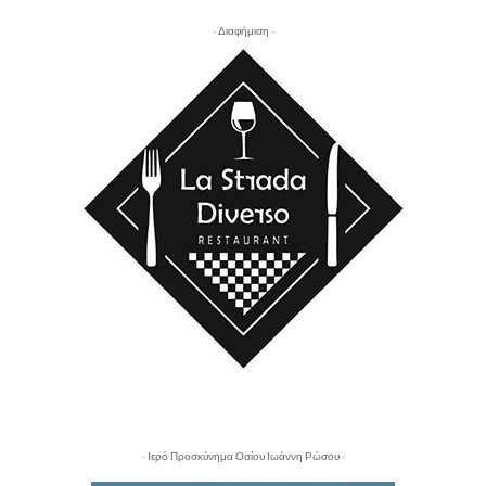
- Διαφήμιση -
- Ιερό Προσκύνημα Οσίου Ιωάννη Ρώσου -