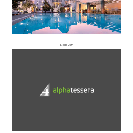
- Διαφήμιση -