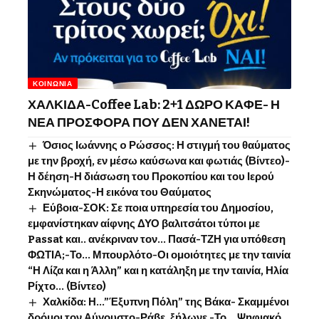
ΚΟΙΝΩΝΊΑ
ΧΑΛΚΙΔΑ-Coffee Lab: 2+1 ΔΩΡΟ ΚΑΦΕ- Η
ΝΕΑ ΠΡΟΣΦΟΡΑ ΠΟΥ ΔΕΝ ΧΑΝΕΤΑΙ!
Όσιος Ιωάννης o Ρώσσος: Η στιγμή του θαύματος
με την βροχή, εν μέσω καύσωνα και φωτιάς (Βίντεο)-
Η δέηση-Η διάσωση του Προκοπίου και του Ιερού
Σκηνώματος-Η εικόνα του Θαύματος
Εύβοια-ΣΟΚ: Σε ποια υπηρεσία του Δημοσίου,
εμφανίστηκαν αίφνης ΔΥΟ βαλιτσάτοι τύποι με
Passat και.. ανέκριναν τον… Πασά-ΤΖΗ για υπόθεση
ΦΩΤΙΑ;-Το… Μπουρλότο-Οι ομοιότητες με την ταινία
“Η Λίζα και η Άλλη” και η κατάληξη με την ταινία, Ηλία
Ρίχτο… (Βίντεο)
Χαλκίδα: Η…”Έξυπνη Πόλη” της Βάκα- Σκαμμένοι
δρόμοι τον Αύγουστο-Ράβε, ξήλωνε -Το …Ψηφιακό