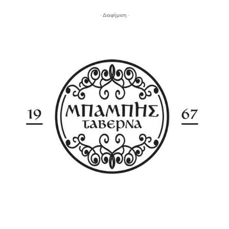
- Διαφήμιση -