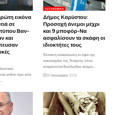
ΑΣΤΥΝΟΜΙΚΆ
πρώτη εικόνα
Δήμος Καρύστου:
τιά σε
Προσοχή άνεμοι μέχρι
 τύπου Βαν-
και 9 μποφόρ-Να
ν και
ασφαλίσουν τα σκάφη οι
πευσαν
ιδιοκτήτες τους
ικές
Έκτακτη ανακοίνωση εν όψει της
κακοκαιρίας της Τετάρτης όπου
αναμένονται θυελλώδεις άνεμοι…
ειστικές
via online πριν από
20 Ιανουαρίου 2026
ς…