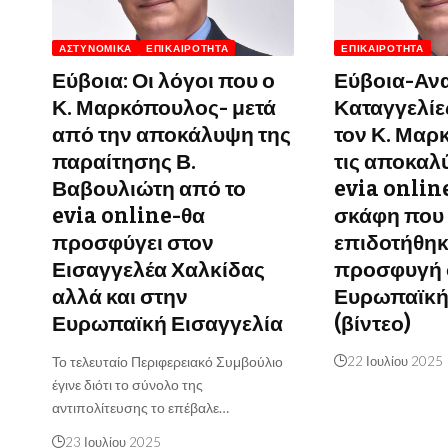
ΑΣΤΥΝΟΜΙΚΆ
ΕΠΙΚΑΙΡΌΤΗΤΑ
ΕΠΙΚΑΙΡΌΤΗΤΑ
Εύβοια: Οι λόγοι που ο
Εύβοια-Ανα
Κ. Μαρκόπουλος- μετά
Καταγγελίε
από την αποκάλυψη της
τον Κ. Μαρ
παραίτησης Β.
τις αποκαλ
Βαβουλιώτη από το
evia online
evia online-θα
σκάφη που
προσφύγει στον
επιδοτήθηκα
Εισαγγελέα Χαλκίδας
προσφυγή 
αλλά και στην
Ευρωπαϊκή
Ευρωπαϊκή Εισαγγελία
(βίντεο)
Το τελευταίο Περιφερειακό Συμβούλιο
22 Ιουλίου 2025
έγινε διότι το σύνολο της
αντιπολίτευσης το επέβαλε…
23 Ιουλίου 2025