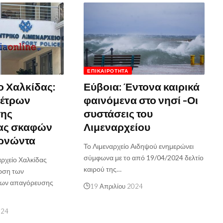
ΕΠΙΚΑΙΡΌΤΗΤΑ
ο Χαλκίδας:
Εύβοια: Έντονα καιρικά
μέτρων
φαινόμενα στο νησί -Οι
ης
συστάσεις του
ας σκαφών
Λιμεναρχείου
ρνώντα
Το Λιμεναρχείο Αιδηψού ενημερώνει
σύμφωνα με το από 19/04/2024 δελτίο
αρχείο Χαλκίδας
καιρού της…
άρση των
ρων απαγόρευσης
19 Απριλίου 2024
024