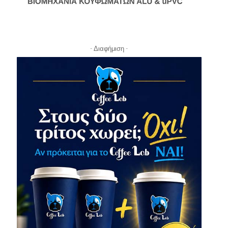
- Διαφήμιση -