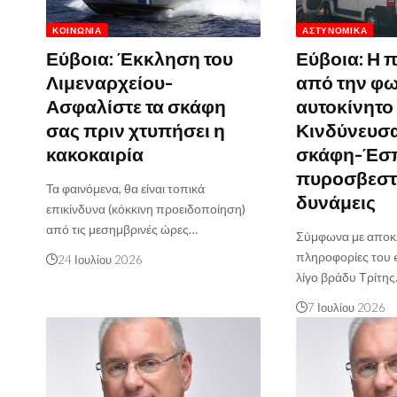
ΚΟΙΝΩΝΊΑ
ΑΣΤΥΝΟΜΙΚΆ
Εύβοια: Έκκληση του
Εύβοια: Η 
Λιμεναρχείου-
από την φω
Ασφαλίστε τα σκάφη
αυτοκίνητο
σας πριν χτυπήσει η
Κινδύνευσα
κακοκαιρία
σκάφη-Έσ
πυροσβεστ
Τα φαινόμενα, θα είναι τοπικά
δυνάμεις
επικίνδυνα (κόκκινη προειδοποίηση)
από τις μεσημβρινές ώρες…
Σύμφωνα με αποκλ
πληροφορίες του e
24 Ιουλίου 2026
λίγο βράδυ Τρίτη
7 Ιουλίου 2026