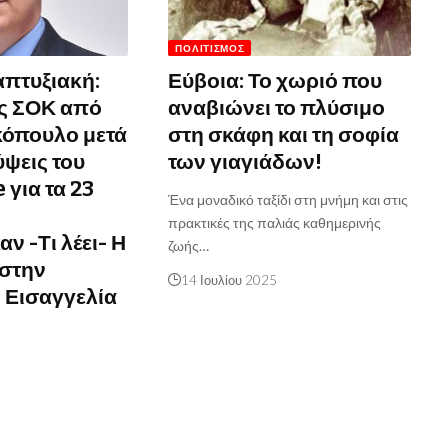
ΠΟΛΙΤΙΣΜΌΣ
πτυξιακή:
Εύβοια: Το χωριό που
ς ΣΟΚ από
αναβιώνει το πλύσιμο
κόπουλο μετά
στη σκάφη και τη σοφία
ύψεις του
των γιαγιάδων!
 για τα 23
Ένα μοναδικό ταξίδι στη μνήμη και στις
πρακτικές της παλιάς καθημερινής
ν -Τι λέει- Η
ζωής…
στην
14 Ιουλίου 2025
 Εισαγγελία