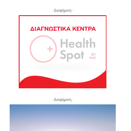
- Διαφήμιση -
- Διαφήμιση -