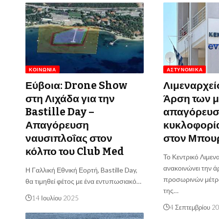
ΚΟΙΝΩΝΊΑ
ΑΣΤΥΝΟΜΙΚΆ
Εύβοια: Drone Show
Λιμεναρχεί
στη Λιχάδα για την
Άρση των 
Bastille Day –
απαγόρευσ
Απαγόρευση
κυκλοφορί
ναυσιπλοΐας στον
στον Μπου
κόλπο του Club Med
Το Κεντρικό Λιμεν
ανακοινώνει την 
Η Γαλλική Εθνική Εορτή, Bastille Day,
προσωρινών μέτ
θα τιμηθεί φέτος με ένα εντυπωσιακό…
της…
14 Ιουλίου 2025
4 Σεπτεμβρίου 2