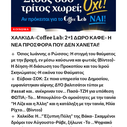
ΚΟΙΝΩΝΊΑ
ΧΑΛΚΙΔΑ-Coffee Lab: 2+1 ΔΩΡΟ ΚΑΦΕ- Η
ΝΕΑ ΠΡΟΣΦΟΡΑ ΠΟΥ ΔΕΝ ΧΑΝΕΤΑΙ!
Όσιος Ιωάννης o Ρώσσος: Η στιγμή του θαύματος
με την βροχή, εν μέσω καύσωνα και φωτιάς (Βίντεο)-
Η δέηση-Η διάσωση του Προκοπίου και του Ιερού
Σκηνώματος-Η εικόνα του Θαύματος
Εύβοια-ΣΟΚ: Σε ποια υπηρεσία του Δημοσίου,
εμφανίστηκαν αίφνης ΔΥΟ βαλιτσάτοι τύποι με
Passat και.. ανέκριναν τον… Πασά-ΤΖΗ για υπόθεση
ΦΩΤΙΑ;-Το… Μπουρλότο-Οι ομοιότητες με την ταινία
“Η Λίζα και η Άλλη” και η κατάληξη με την ταινία, Ηλία
Ρίχτο… (Βίντεο)
Χαλκίδα: Η…”Έξυπνη Πόλη” της Βάκα- Σκαμμένοι
δρόμοι τον Αύγουστο-Ράβε, ξήλωνε -Το …Ψηφιακό