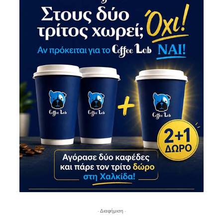
- Διαφήμιση -