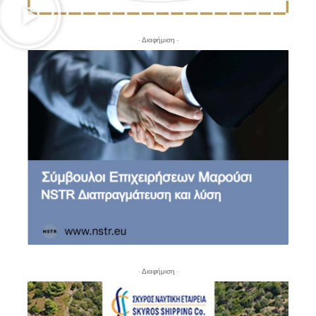
- Διαφήμιση -
- Διαφήμιση -