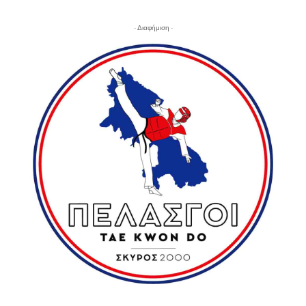
- Διαφήμιση -