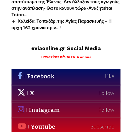
αποτύπωμα της Έλενας-Δεν άλλαξαν τους αγωγούς
στην ανάπλαση- Θα το κάνουν τώρα-Αναζητείται
Τσίπα…
Χαλκίδα: Το παζάρι της Αγίας Παρασκευής – Η
αρχή 162 χρόνια πριν…!
eviaonline.gr Social Media
Για να είστε πάντα EVIA online
Facebook
Like
X
Follow
Instagram
Follow
Youtube
Subscribe