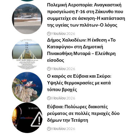
Πολεμική Αεροπορία: Αναγκαστική
προσγείωση F-16 στη Ζάκυνθο που
συμμετείχε σε άσκηση-Η κατάσταση
της υγείας των πιλότων-Ο λόγος
9 Ιουλίου 2026
Δήμος Χαλκιδέων: Η έκθεση «Το
Καταφύγιο» στη Δημοτική
Πινακοθήκη Μυταρά – Ελεύθερη
είσοδος
9 Ιουλίου 2026
Ο καιρός σε Εύβοια και Σκύρο:
Υψηλές θερμοκρασίες με κατά
τόπου βροχές
8 Ιουλίου 2026
Εύβοια: Πολύωρες διακοπές
ρεύματος σε πολλές περιοχές δύο
δήμων την Τετάρτη
8 Ιουλίου 2026