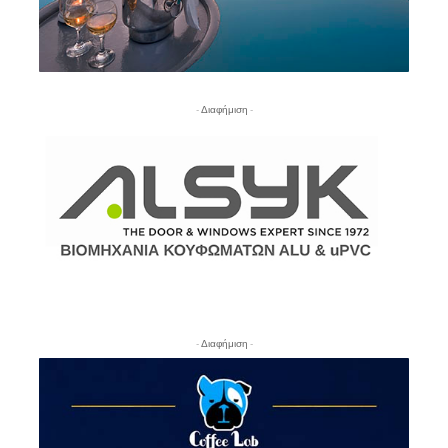
- Διαφήμιση -
- Διαφήμιση -