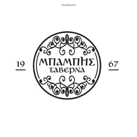
- Διαφήμιση -