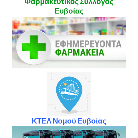
Φαρμακευτικός Σύλλογος
Ευβοίας
ΚΤΕΛ Νομού Ευβοίας