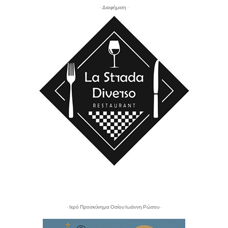
- Διαφήμιση -
- Ιερό Προσκύνημα Οσίου Ιωάννη Ρώσου -