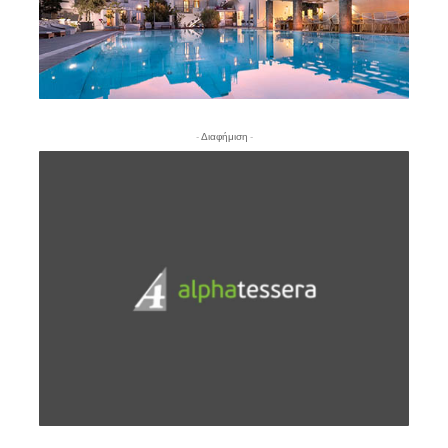
- Διαφήμιση -