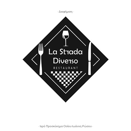
- Διαφήμιση -
- Ιερό Προσκύνημα Οσίου Ιωάννη Ρώσου -