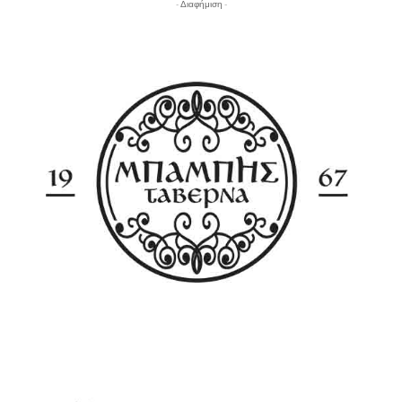
- Διαφήμιση -