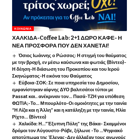
ΚΟΙΝΩΝΊΑ
ΧΑΛΚΙΔΑ-Coffee Lab: 2+1 ΔΩΡΟ ΚΑΦΕ- Η
ΝΕΑ ΠΡΟΣΦΟΡΑ ΠΟΥ ΔΕΝ ΧΑΝΕΤΑΙ!
Όσιος Ιωάννης o Ρώσσος: Η στιγμή του θαύματος
με την βροχή, εν μέσω καύσωνα και φωτιάς (Βίντεο)-
Η δέηση-Η διάσωση του Προκοπίου και του Ιερού
Σκηνώματος-Η εικόνα του Θαύματος
Εύβοια-ΣΟΚ: Σε ποια υπηρεσία του Δημοσίου,
εμφανίστηκαν αίφνης ΔΥΟ βαλιτσάτοι τύποι με
Passat και.. ανέκριναν τον… Πασά-ΤΖΗ για υπόθεση
ΦΩΤΙΑ;-Το… Μπουρλότο-Οι ομοιότητες με την ταινία
“Η Λίζα και η Άλλη” και η κατάληξη με την ταινία, Ηλία
Ρίχτο… (Βίντεο)
Χαλκίδα: Η…”Έξυπνη Πόλη” της Βάκα- Σκαμμένοι
δρόμοι τον Αύγουστο-Ράβε, ξήλωνε -Το …Ψηφιακό
αποτύπωμα της Έλενας-Δεν άλλαξαν τους αγωγούς