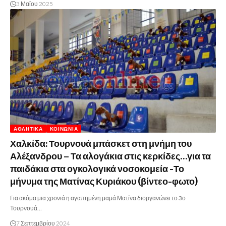
3 Μαΐου 2025
ΑΘΛΗΤΙΚΆ
ΚΟΙΝΩΝΊΑ
Χαλκίδα: Τουρνουά μπάσκετ στη μνήμη του
Αλέξανδρου – Τα αλογάκια στις κερκίδες…για τα
παιδάκια στα ογκολογικά νοσοκομεία -Το
μήνυμα της Ματίνας Κυριάκου (βίντεο-φωτο)
Για ακόμα μια χρονιά η αγαπημένη μαμά Ματίνα διοργανώνει το 3ο
Τουρνουά…
7 Σεπτεμβρίου 2024