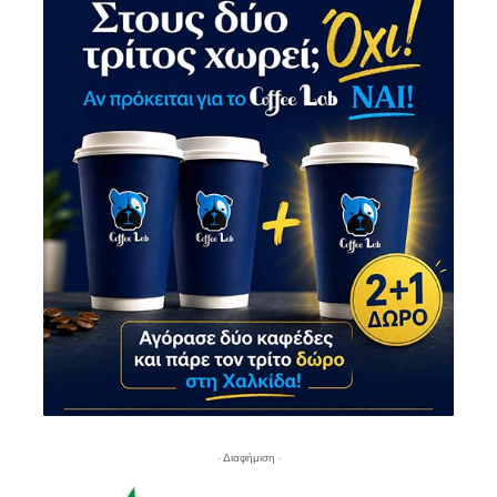
- Διαφήμιση -