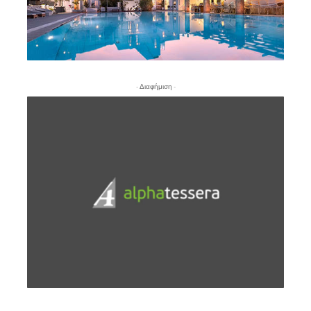
- Διαφήμιση -