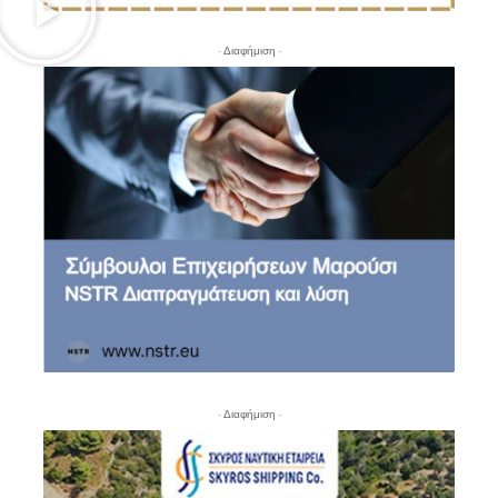
- Διαφήμιση -
- Διαφήμιση -