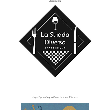
- Διαφήμιση -
- Ιερό Προσκύνημα Οσίου Ιωάννη Ρώσου -