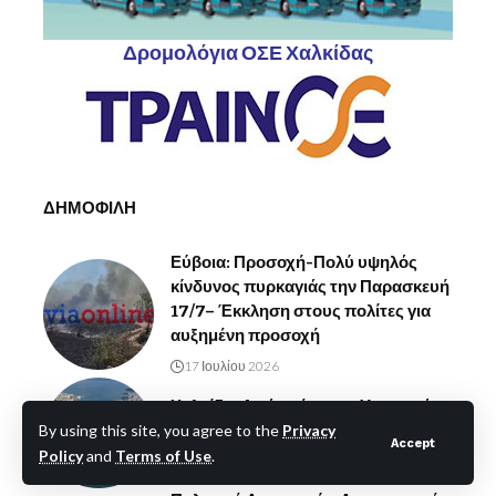
Δρομολόγια ΟΣΕ Χαλκίδας
ΔΗΜΟΦΙΛΗ
Εύβοια: Προσοχή-Πολύ υψηλός
κίνδυνος πυρκαγιάς την Παρασκευή
17/7– Έκκληση στους πολίτες για
αυξημένη προσοχή
17 Ιουλίου 2026
Χαλκίδα: Απόψε έρχεται Υπουργός-
Ποιος είναι-Ο λόγος
By using this site, you agree to the
Privacy
Accept
Policy
and
Terms of Use
.
13 Ιουλίου 2026