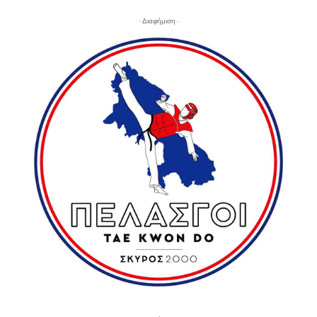
- Διαφήμιση -