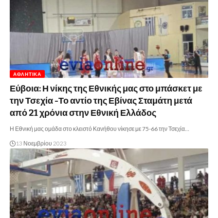
ΑΘΛΗΤΙΚΆ
Εύβοια: Η νίκης της Εθνικής μας στο μπάσκετ με
την Τσεχία -Το αντίο της Εβίνας Σταμάτη μετά
από 21 χρόνια στην Εθνική Ελλάδος
Η Εθνική μας ομάδα στο κλειστό Κανήθου νίκησε με 75-66 την Τσεχία…
13 Νοεμβρίου 2023