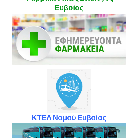
Ευβοίας
ΚΤΕΛ Νομού Ευβοίας