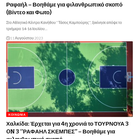
Ραφαήλ – Βοηθάμε για φιλανθρωπικό σκοπό
(Βίντεο και Φωτο)
Στο Αθλητικό Κέντρο Κανήθου ‘’Τάσος Καμπούρης’’, ξεκίνησε απόψε το
τριήμερο 14-16 Ιουλίου…
11 Αυγούστου 2023
ΚΟΙΝΩΝΊΑ
Χαλκίδα: Έρχεται για 4η χρονιά το ΤΟΥΡΝΟΥΑ 3
ON 3 ‘’ΡΑΦΑΗΛ ΣΚΕΜΠΕΣ’’ – Βοηθάμε για