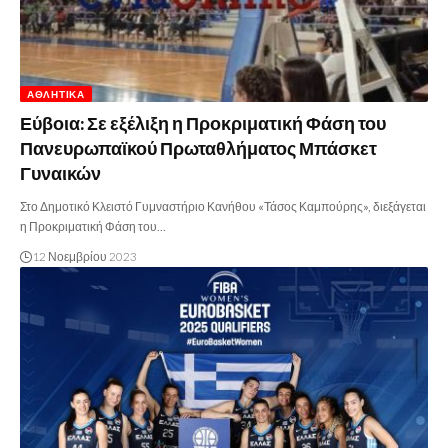
ΑΘΛΗΤΙΚΆ
Εύβοια: Σε εξέλιξη η Προκριματική Φάση του
Πανευρωπαϊκού Πρωταθλήματος Μπάσκετ
Γυναικών
Στο Δημοτικό Κλειστό Γυμναστήριο Κανήθου «Τάσος Καμπούρης», διεξάγεται
η Προκριματική Φάση του…
12 Νοεμβρίου 2023