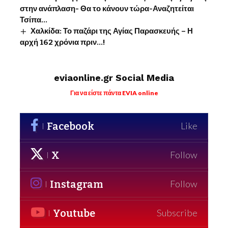
στην ανάπλαση- Θα το κάνουν τώρα-Αναζητείται
Τσίπα…
Χαλκίδα: Το παζάρι της Αγίας Παρασκευής – Η
αρχή 162 χρόνια πριν…!
eviaonline.gr Social Media
Για να είστε πάντα EVIA online
Facebook
Like
X
Follow
Instagram
Follow
Youtube
Subscribe