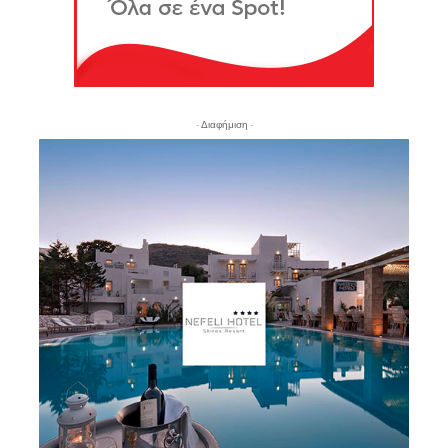
- Διαφήμιση -