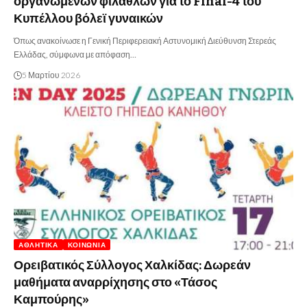
οργανωμένων φιλάθλων για το Final-4 του
Κυπέλλου βόλεϊ γυναικών
Όπως ανακοίνωσε η Γενική Περιφερειακή Αστυνομική Διεύθυνση Στερεάς
Ελλάδας, σύμφωνα με απόφαση…
5 Μαρτίου 2026
ΑΘΛΗΤΙΚΆ
ΚΟΙΝΩΝΊΑ
Ορειβατικός Σύλλογος Χαλκίδας: Δωρεάν
μαθήματα αναρρίχησης στο «Τάσος
Καμπούρης»