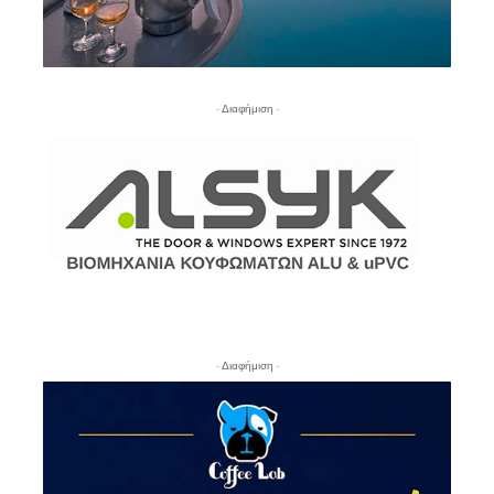
- Διαφήμιση -
- Διαφήμιση -