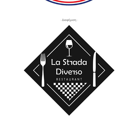
- Διαφήμιση -