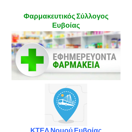
Φαρμακευτικός Σύλλογος
Ευβοίας
ΚΤΕΛ Νομού Ευβοίας