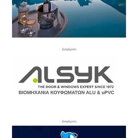
- Διαφήμιση -
- Διαφήμιση -