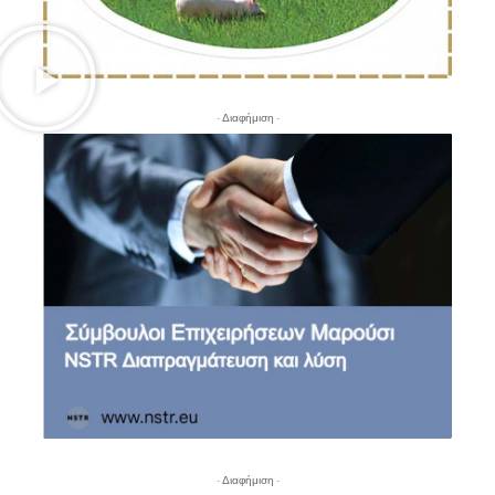
- Διαφήμιση -
- Διαφήμιση -