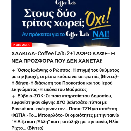
ΚΟΙΝΩΝΊΑ
ΧΑΛΚΙΔΑ-Coffee Lab: 2+1 ΔΩΡΟ ΚΑΦΕ- Η
ΝΕΑ ΠΡΟΣΦΟΡΑ ΠΟΥ ΔΕΝ ΧΑΝΕΤΑΙ!
Όσιος Ιωάννης o Ρώσσος: Η στιγμή του θαύματος
με την βροχή, εν μέσω καύσωνα και φωτιάς (Βίντεο)-
Η δέηση-Η διάσωση του Προκοπίου και του Ιερού
Σκηνώματος-Η εικόνα του Θαύματος
Εύβοια-ΣΟΚ: Σε ποια υπηρεσία του Δημοσίου,
εμφανίστηκαν αίφνης ΔΥΟ βαλιτσάτοι τύποι με
Passat και.. ανέκριναν τον… Πασά-ΤΖΗ για υπόθεση
ΦΩΤΙΑ;-Το… Μπουρλότο-Οι ομοιότητες με την ταινία
“Η Λίζα και η Άλλη” και η κατάληξη με την ταινία, Ηλία
Ρίχτο… (Βίντεο)