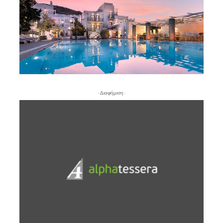
- Διαφήμιση -