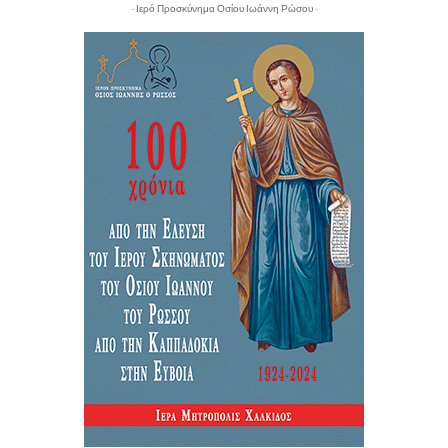
- Ιερό Προσκύνημα Οσίου Ιωάννη Ρώσου -