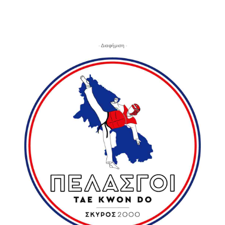
- Διαφήμιση -