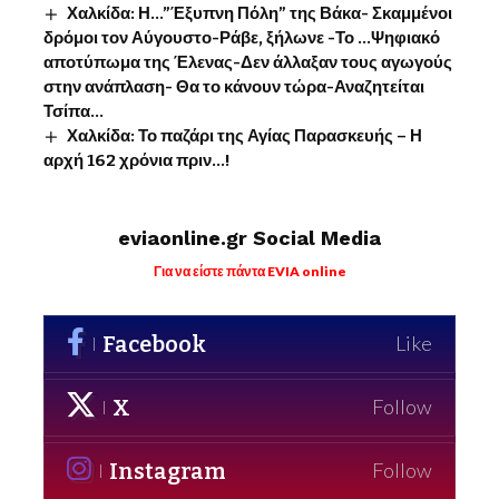
Χαλκίδα: Η…”Έξυπνη Πόλη” της Βάκα- Σκαμμένοι
δρόμοι τον Αύγουστο-Ράβε, ξήλωνε -Το …Ψηφιακό
αποτύπωμα της Έλενας-Δεν άλλαξαν τους αγωγούς
στην ανάπλαση- Θα το κάνουν τώρα-Αναζητείται
Τσίπα…
Χαλκίδα: Το παζάρι της Αγίας Παρασκευής – Η
αρχή 162 χρόνια πριν…!
eviaonline.gr Social Media
Για να είστε πάντα EVIA online
Facebook
Like
X
Follow
Instagram
Follow