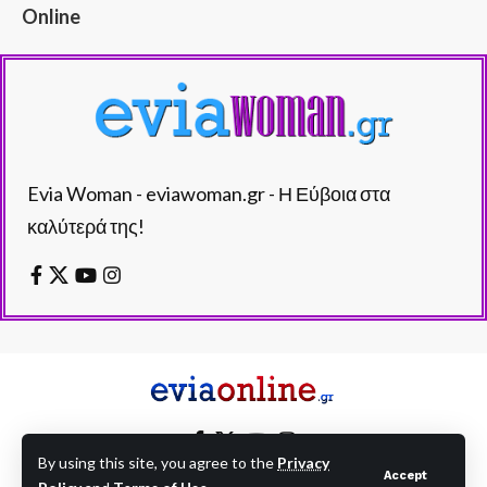
Online
Evia Woman - eviawoman.gr - Η Εύβοια στα
καλύτερά της!
By using this site, you agree to the
Privacy
Accept