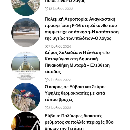
Ποιος είναι-Ο λόγος
13 Ιουλίου 2026
Πολεμική Αεροπορία: Αναγκαστική
προσγείωση F-16 στη Ζάκυνθο που
συμμετείχε σε άσκηση-Η κατάσταση
της υγείας των πιλότων-Ο λόγος
9 Ιουλίου 2026
Δήμος Χαλκιδέων: Η έκθεση «Το
Καταφύγιο» στη Δημοτική
Πινακοθήκη Μυταρά – Ελεύθερη
είσοδος
9 Ιουλίου 2026
Ο καιρός σε Εύβοια και Σκύρο:
Υψηλές θερμοκρασίες με κατά
τόπου βροχές
8 Ιουλίου 2026
Εύβοια: Πολύωρες διακοπές
ρεύματος σε πολλές περιοχές δύο
δήμων την Τετάρτη