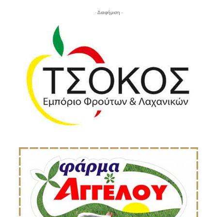
- Διαφήμιση -