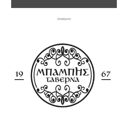
- Διαφήμιση -