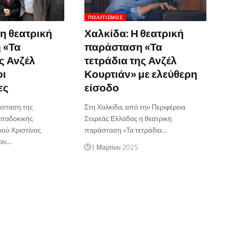
ΠΟΛΙΤΙΣΜΌΣ
τη θεατρική
Χαλκίδα: Η θεατρική
 «Τα
παράσταση «Τα
ς Ανζέλ
τετράδια της Ανζέλ
οι
Κουρτιάν» με ελεύθερη
ες
είσοδο
άσταση της
Στη Χαλκίδα, από την Περιφέρεια
ππαδοκικής
Στερεάς Ελλάδας η θεατρική
ού Χριστίνας
παράσταση «Τα τετράδια…
καν…
1 Μαρτίου 2025