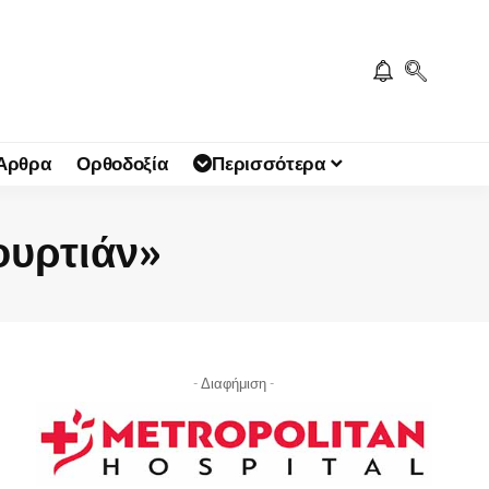
 Άρθρα
Ορθοδοξία
Περισσότερα
ουρτιάν»
- Διαφήμιση -