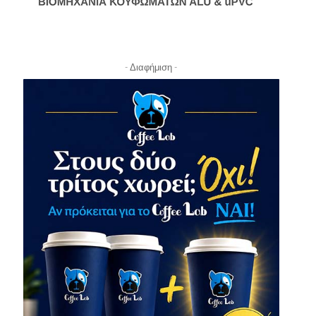
- Διαφήμιση -