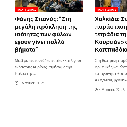
ΠΟΛΙΤΙΣΜΌΣ
ΠΟΛΙΤΙΣΜΌΣ
Φάνης Σπανός: “Στη
Χαλκίδα: Σ
μεγάλη πρόκληση της
παράσταση
ισότητας των φύλων
τετράδια τη
έχουν γίνει πολλά
Κουρτιάν» 
βήματα”
Καππαδόκ
Μαζί με εκατοντάδες κυρίες -και λίγους
Στη θεατρική παρ
εκλεκτούς κυρίους- τιμήσαμε την
Αρμενικής και Κα
Ημέρα της…
καταγωγής ηθοποι
Αλεξανιάν, βρέθη
8 Μαρτίου 2025
8 Μαρτίου 2025