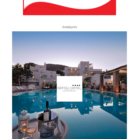
- Διαφήμιση -