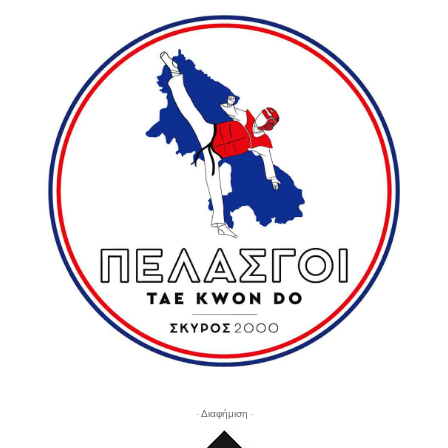
- Διαφήμιση -