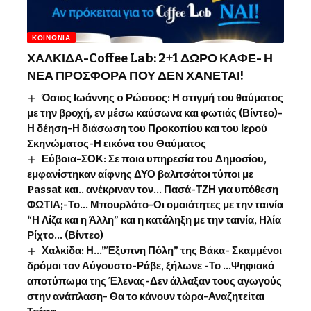
ΚΟΙΝΩΝΊΑ
ΧΑΛΚΙΔΑ-Coffee Lab: 2+1 ΔΩΡΟ ΚΑΦΕ- Η
ΝΕΑ ΠΡΟΣΦΟΡΑ ΠΟΥ ΔΕΝ ΧΑΝΕΤΑΙ!
Όσιος Ιωάννης o Ρώσσος: Η στιγμή του θαύματος
με την βροχή, εν μέσω καύσωνα και φωτιάς (Βίντεο)-
Η δέηση-Η διάσωση του Προκοπίου και του Ιερού
Σκηνώματος-Η εικόνα του Θαύματος
Εύβοια-ΣΟΚ: Σε ποια υπηρεσία του Δημοσίου,
εμφανίστηκαν αίφνης ΔΥΟ βαλιτσάτοι τύποι με
Passat και.. ανέκριναν τον… Πασά-ΤΖΗ για υπόθεση
ΦΩΤΙΑ;-Το… Μπουρλότο-Οι ομοιότητες με την ταινία
“Η Λίζα και η Άλλη” και η κατάληξη με την ταινία, Ηλία
Ρίχτο… (Βίντεο)
Χαλκίδα: Η…”Έξυπνη Πόλη” της Βάκα- Σκαμμένοι
δρόμοι τον Αύγουστο-Ράβε, ξήλωνε -Το …Ψηφιακό
αποτύπωμα της Έλενας-Δεν άλλαξαν τους αγωγούς
στην ανάπλαση- Θα το κάνουν τώρα-Αναζητείται