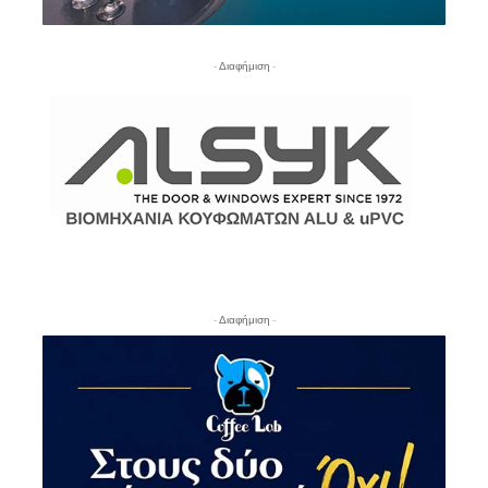
- Διαφήμιση -
- Διαφήμιση -