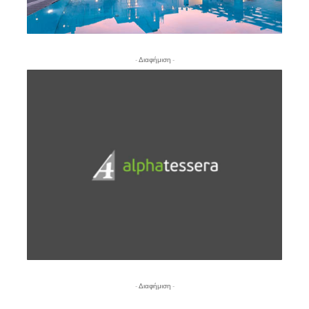
- Διαφήμιση -
- Διαφήμιση -