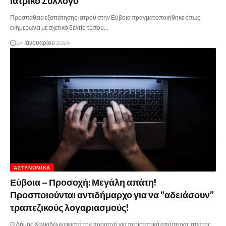
Ιατρικό Σύλλογο
Προσπάθεια εξαπάτησης ιατρού στην Εύβοια πραγματοποιήθηκε όπως
ενημερώνει με σχετικό δελτίο τύπου…
24 Ιανουαρίου 2024
ΑΣΤΥΝΟΜΙΚΆ
Εύβοια – Προσοχή: Μεγάλη απάτη!
Προσποιούνται αντιδήμαρχο για να “αδειάσουν”
τραπεζικούς λογαριασμούς!
Ο Δήμος Χαλκιδέων εφιστά την προσοχή για περιστατικά απόπειρας απάτης.