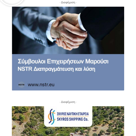
- Διαφήμιση -
- Διαφήμιση -