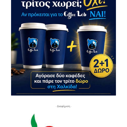
- Διαφήμιση -