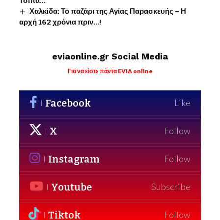
Τσίπα…
Χαλκίδα: Το παζάρι της Αγίας Παρασκευής – Η
αρχή 162 χρόνια πριν…!
eviaonline.gr Social Media
Για να είστε πάντα EVIA online
Facebook
Like
X
Follow
Instagram
Follow
Youtube
Subscribe
Tiktok
Follow