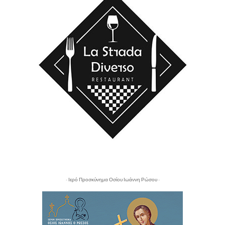
- Ιερό Προσκύνημα Οσίου Ιωάννη Ρώσου -