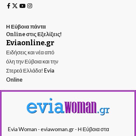
Η Εύβοια πάντα
Online στις Εξελίξεις!
Eviaonline.gr
Ειδήσεις και νέα από
όλη την Εύβοια και την
Στερεά Ελλάδα!
Evia
Online
Evia Woman - eviawoman.gr - Η Εύβοια στα