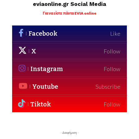
eviaonline.gr Social Media
Για να είστε πάντα EVIA online
Facebook
Like
X
Follow
Instagram
Follow
Youtube
Subscribe
Tiktok
Follow
- Διαφήμιση -