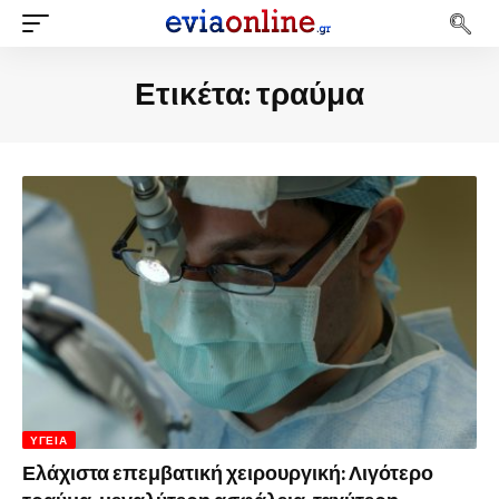
Ετικέτα:
τραύμα
ΥΓΕΊΑ
Ελάχιστα επεμβατική χειρουργική: Λιγότερο