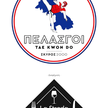
- Διαφήμιση -