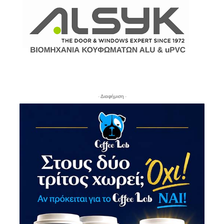
- Διαφήμιση -