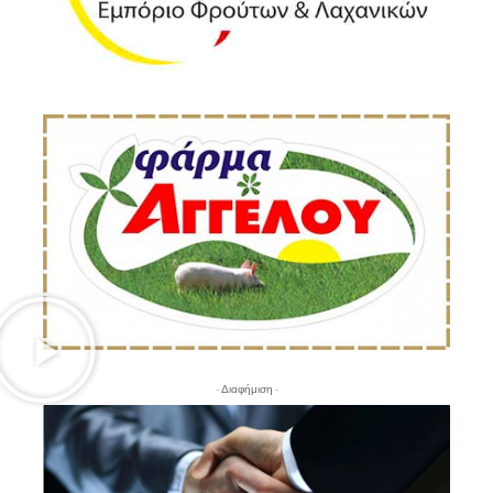
- Διαφήμιση -