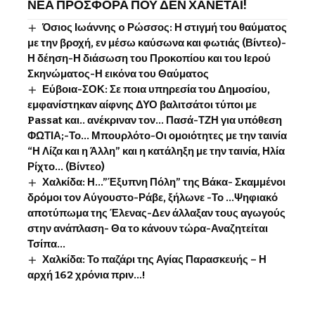
ΝΕΑ ΠΡΟΣΦΟΡΑ ΠΟΥ ΔΕΝ ΧΑΝΕΤΑΙ!
Όσιος Ιωάννης o Ρώσσος: Η στιγμή του θαύματος
με την βροχή, εν μέσω καύσωνα και φωτιάς (Βίντεο)-
Η δέηση-Η διάσωση του Προκοπίου και του Ιερού
Σκηνώματος-Η εικόνα του Θαύματος
Εύβοια-ΣΟΚ: Σε ποια υπηρεσία του Δημοσίου,
εμφανίστηκαν αίφνης ΔΥΟ βαλιτσάτοι τύποι με
Passat και.. ανέκριναν τον… Πασά-ΤΖΗ για υπόθεση
ΦΩΤΙΑ;-Το… Μπουρλότο-Οι ομοιότητες με την ταινία
“Η Λίζα και η Άλλη” και η κατάληξη με την ταινία, Ηλία
Ρίχτο… (Βίντεο)
Χαλκίδα: Η…”Έξυπνη Πόλη” της Βάκα- Σκαμμένοι
δρόμοι τον Αύγουστο-Ράβε, ξήλωνε -Το …Ψηφιακό
αποτύπωμα της Έλενας-Δεν άλλαξαν τους αγωγούς
στην ανάπλαση- Θα το κάνουν τώρα-Αναζητείται
Τσίπα…
Χαλκίδα: Το παζάρι της Αγίας Παρασκευής – Η
αρχή 162 χρόνια πριν…!