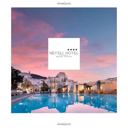
- Διαφήμιση -
- Διαφήμιση -