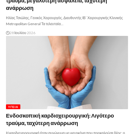
τραύμα, μεγαλύτερη ασφάλεια, ταχύτερη
ανάρρωση
Ηλίας Τσιώλης, Γενικός Χειρουργός, Διευθυντής ΙΒ΄ Χειρουργικής Κλινικής
Metropolitan General Τα τελευταία…
28 Ιουλίου 2026
ΥΓΕΊΑ
Ενδοσκοπική καρδιοχειρουργική: Λιγότερο
τραύμα, ταχύτερη ανάρρωση
Η καρδιοχειρουργική ήταν συνώνυμη με μια εικόνα που προκαλούσε δέος: ο