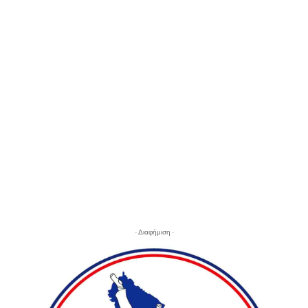
- Διαφήμιση -