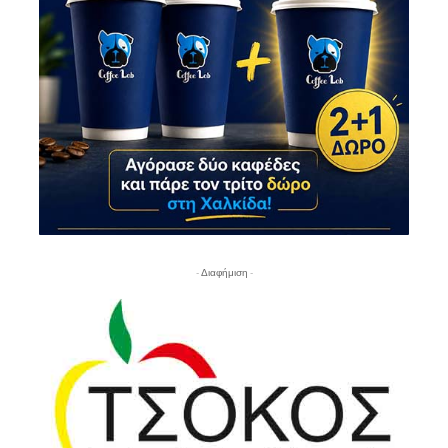
- Διαφήμιση -