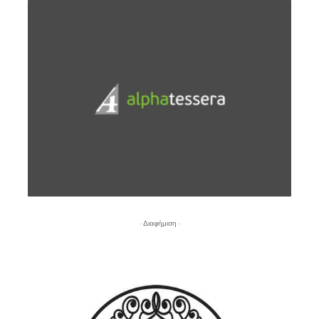
- Διαφήμιση -