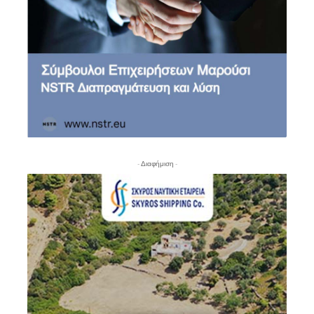
- Διαφήμιση -