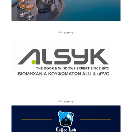
- Διαφήμιση -
- Διαφήμιση -