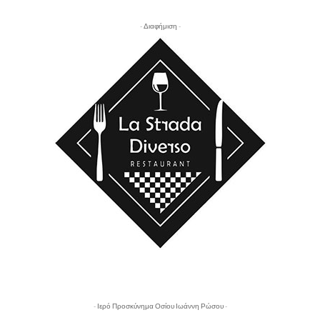
- Διαφήμιση -
- Ιερό Προσκύνημα Οσίου Ιωάννη Ρώσου -