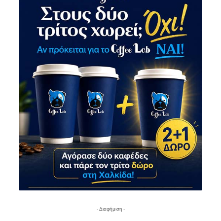
- Διαφήμιση -