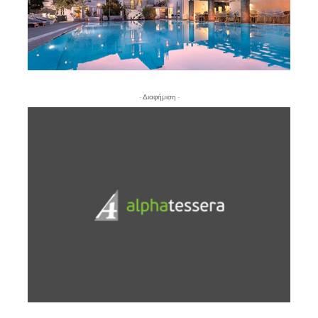
- Διαφήμιση -