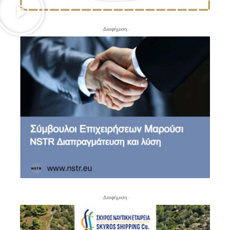
- Διαφήμιση -
- Διαφήμιση -