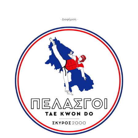
- Διαφήμιση -