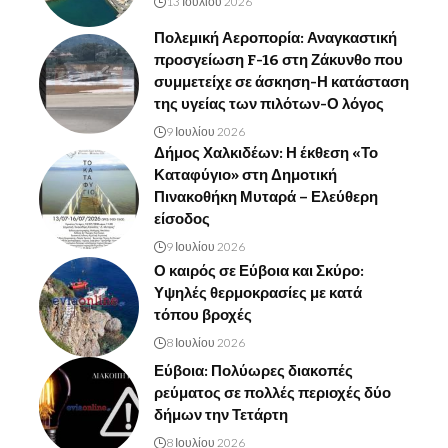
13 Ιουλίου 2026
Πολεμική Αεροπορία: Αναγκαστική
προσγείωση F-16 στη Ζάκυνθο που
συμμετείχε σε άσκηση-Η κατάσταση
της υγείας των πιλότων-Ο λόγος
9 Ιουλίου 2026
Δήμος Χαλκιδέων: Η έκθεση «Το
Καταφύγιο» στη Δημοτική
Πινακοθήκη Μυταρά – Ελεύθερη
είσοδος
9 Ιουλίου 2026
Ο καιρός σε Εύβοια και Σκύρο:
Υψηλές θερμοκρασίες με κατά
τόπου βροχές
8 Ιουλίου 2026
Εύβοια: Πολύωρες διακοπές
ρεύματος σε πολλές περιοχές δύο
δήμων την Τετάρτη
8 Ιουλίου 2026