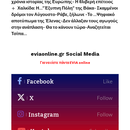
χρόνια ιστορίας της Ευρώπης- Η θλιβερή επέτειος
Χαλκίδα: Η…”Έξυπνη Πόλη” της Βάκα- Σκαμμένοι
δρόμοι τον Αύγουστο-Ράβε, ξήλωνε -Το …Ψηφιακό
αποτύπωμα της Έλενας-Δεν άλλαξαν τους αγωγούς
στην ανάπλαση- Θα το κάνουν τώρα-Αναζητείται
Τσίπα…
eviaonline.gr Social Media
Για να είστε πάντα EVIA online
Facebook
Like
X
Follow
Instagram
Follow