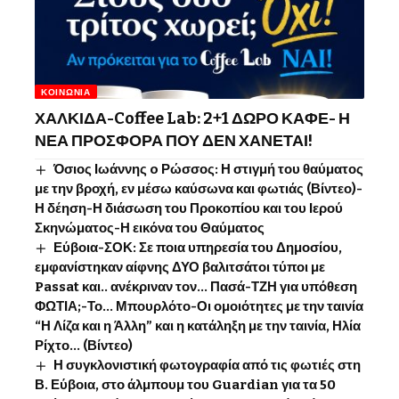
ΚΟΙΝΩΝΊΑ
ΧΑΛΚΙΔΑ-Coffee Lab: 2+1 ΔΩΡΟ ΚΑΦΕ- Η
ΝΕΑ ΠΡΟΣΦΟΡΑ ΠΟΥ ΔΕΝ ΧΑΝΕΤΑΙ!
Όσιος Ιωάννης o Ρώσσος: Η στιγμή του θαύματος
με την βροχή, εν μέσω καύσωνα και φωτιάς (Βίντεο)-
Η δέηση-Η διάσωση του Προκοπίου και του Ιερού
Σκηνώματος-Η εικόνα του Θαύματος
Εύβοια-ΣΟΚ: Σε ποια υπηρεσία του Δημοσίου,
εμφανίστηκαν αίφνης ΔΥΟ βαλιτσάτοι τύποι με
Passat και.. ανέκριναν τον… Πασά-ΤΖΗ για υπόθεση
ΦΩΤΙΑ;-Το… Μπουρλότο-Οι ομοιότητες με την ταινία
“Η Λίζα και η Άλλη” και η κατάληξη με την ταινία, Ηλία
Ρίχτο… (Βίντεο)
Η συγκλονιστική φωτογραφία από τις φωτιές στη
Β. Εύβοια, στο άλμπουμ του Guardian για τα 50