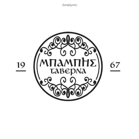
- Διαφήμιση -