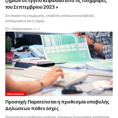
ζημιών σε έγγειο κεφάλαιο από τις πλημμύρες
του Σεπτεμβρίου 2023 »
Στο πλαίσιο της ενημέρωσης, υποβολής αιτήσεων και καταβολής
αποζημιώσεων για τις ζημιές…
28 Φεβρουαρίου 2024
ΟΙΚΟΝΟΜΊΑ
Προσοχή: Παρατείνεται η προθεσμία υποβολής
Δηλώσεων πόθεν έσχες
Παρατείνεται η προθεσμία υποβολής Δηλώσεων Περιουσιακής Κατάστασης