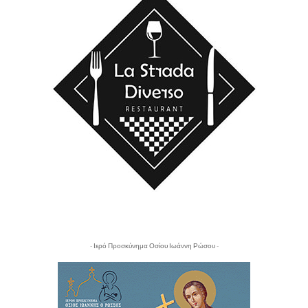
- Ιερό Προσκύνημα Οσίου Ιωάννη Ρώσου -