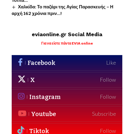
Τσίπα…
Χαλκίδα: Το παζάρι της Αγίας Παρασκευής – Η
αρχή 162 χρόνια πριν…!
eviaonline.gr Social Media
Για να είστε πάντα EVIA online
Facebook
Like
X
Follow
Instagram
Follow
Youtube
Subscribe
Tiktok
Follow