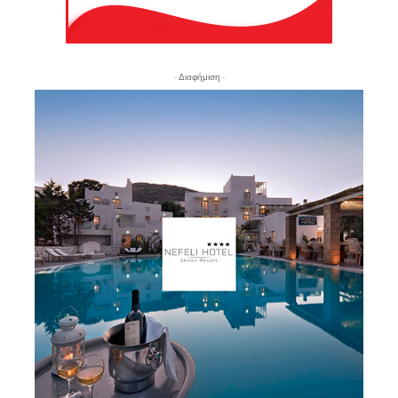
- Διαφήμιση -