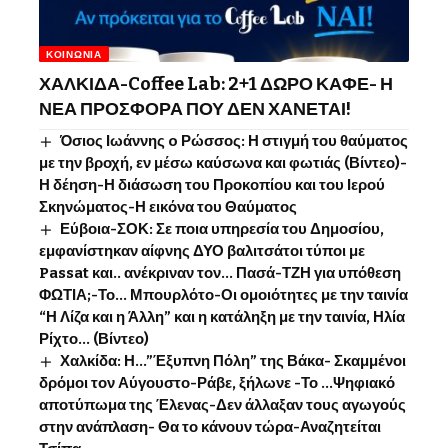
ΚΟΙΝΩΝΊΑ
ΧΑΛΚΙΔΑ-Coffee Lab: 2+1 ΔΩΡΟ ΚΑΦΕ- Η
ΝΕΑ ΠΡΟΣΦΟΡΑ ΠΟΥ ΔΕΝ ΧΑΝΕΤΑΙ!
Όσιος Ιωάννης o Ρώσσος: Η στιγμή του θαύματος
με την βροχή, εν μέσω καύσωνα και φωτιάς (Βίντεο)-
Η δέηση-Η διάσωση του Προκοπίου και του Ιερού
Σκηνώματος-Η εικόνα του Θαύματος
Εύβοια-ΣΟΚ: Σε ποια υπηρεσία του Δημοσίου,
εμφανίστηκαν αίφνης ΔΥΟ βαλιτσάτοι τύποι με
Passat και.. ανέκριναν τον… Πασά-ΤΖΗ για υπόθεση
ΦΩΤΙΑ;-Το… Μπουρλότο-Οι ομοιότητες με την ταινία
“Η Λίζα και η Άλλη” και η κατάληξη με την ταινία, Ηλία
Ρίχτο… (Βίντεο)
Χαλκίδα: Η…”Έξυπνη Πόλη” της Βάκα- Σκαμμένοι
δρόμοι τον Αύγουστο-Ράβε, ξήλωνε -Το …Ψηφιακό
αποτύπωμα της Έλενας-Δεν άλλαξαν τους αγωγούς
στην ανάπλαση- Θα το κάνουν τώρα-Αναζητείται