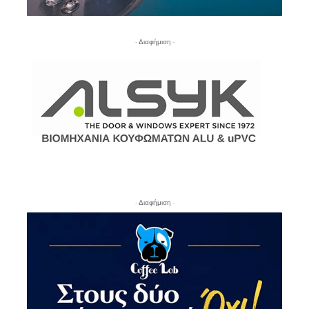
- Διαφήμιση -
- Διαφήμιση -