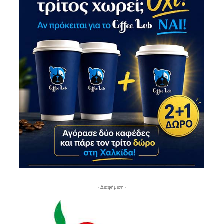
- Διαφήμιση -