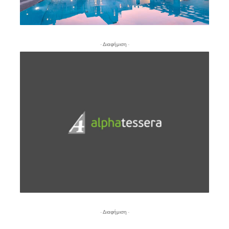
- Διαφήμιση -
- Διαφήμιση -