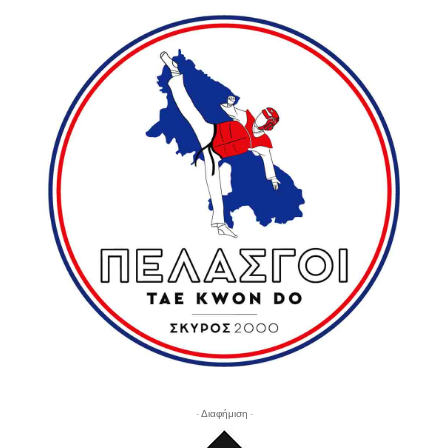
- Διαφήμιση -