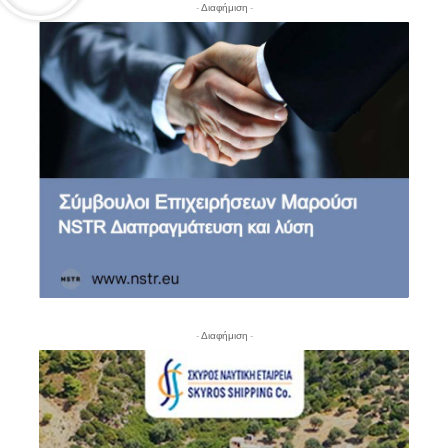
- Διαφήμιση -
- Διαφήμιση -