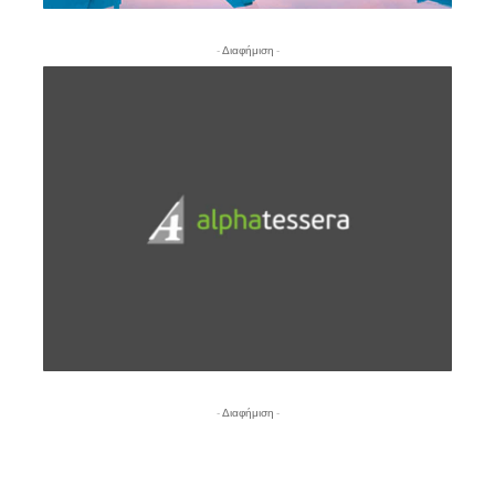
- Διαφήμιση -
- Διαφήμιση -