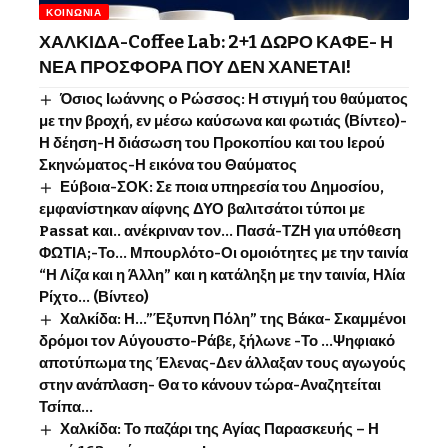
ΚΟΙΝΩΝΊΑ
ΧΑΛΚΙΔΑ-Coffee Lab: 2+1 ΔΩΡΟ ΚΑΦΕ- Η
ΝΕΑ ΠΡΟΣΦΟΡΑ ΠΟΥ ΔΕΝ ΧΑΝΕΤΑΙ!
Όσιος Ιωάννης o Ρώσσος: Η στιγμή του θαύματος
με την βροχή, εν μέσω καύσωνα και φωτιάς (Βίντεο)-
Η δέηση-Η διάσωση του Προκοπίου και του Ιερού
Σκηνώματος-Η εικόνα του Θαύματος
Εύβοια-ΣΟΚ: Σε ποια υπηρεσία του Δημοσίου,
εμφανίστηκαν αίφνης ΔΥΟ βαλιτσάτοι τύποι με
Passat και.. ανέκριναν τον… Πασά-ΤΖΗ για υπόθεση
ΦΩΤΙΑ;-Το… Μπουρλότο-Οι ομοιότητες με την ταινία
“Η Λίζα και η Άλλη” και η κατάληξη με την ταινία, Ηλία
Ρίχτο… (Βίντεο)
Χαλκίδα: Η…”Έξυπνη Πόλη” της Βάκα- Σκαμμένοι
δρόμοι τον Αύγουστο-Ράβε, ξήλωνε -Το …Ψηφιακό
αποτύπωμα της Έλενας-Δεν άλλαξαν τους αγωγούς
στην ανάπλαση- Θα το κάνουν τώρα-Αναζητείται
Τσίπα…
Χαλκίδα: Το παζάρι της Αγίας Παρασκευής – Η