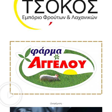
- Διαφήμιση -