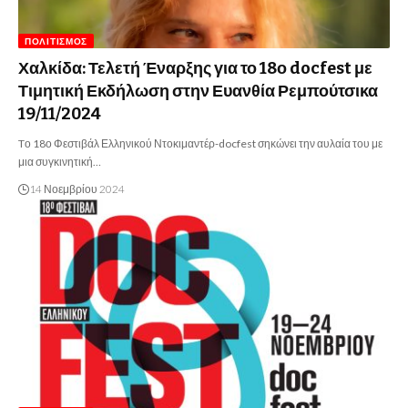
ΠΟΛΙΤΙΣΜΌΣ
Χαλκίδα: Τελετή Έναρξης για το 18ο docfest με
Τιμητική Εκδήλωση στην Ευανθία Ρεμπούτσικα
19/11/2024
Tο 18ο Φεστιβάλ Ελληνικού Ντοκιμαντέρ-docfest σηκώνει την αυλαία του με
μια συγκινητική…
14 Νοεμβρίου 2024