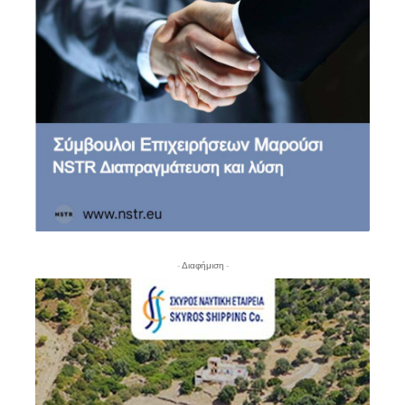
- Διαφήμιση -