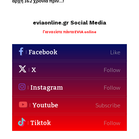
αρχή 162 χρόνια πριν…!
eviaonline.gr Social Media
Για να είστε πάντα EVIA online
Facebook
Like
X
Follow
Instagram
Follow
Youtube
Subscribe
Tiktok
Follow