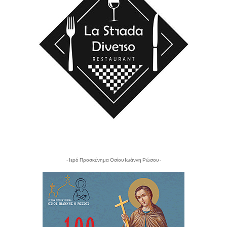
- Ιερό Προσκύνημα Οσίου Ιωάννη Ρώσου -