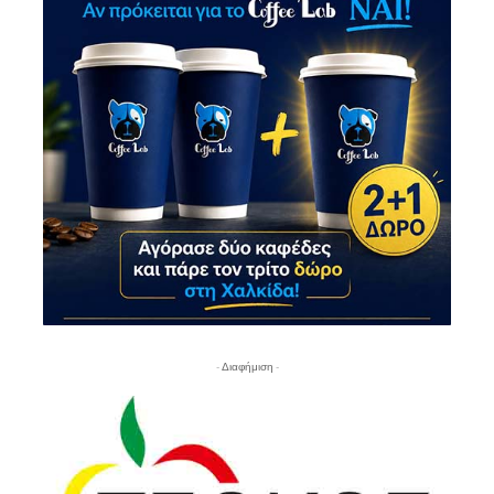
- Διαφήμιση -