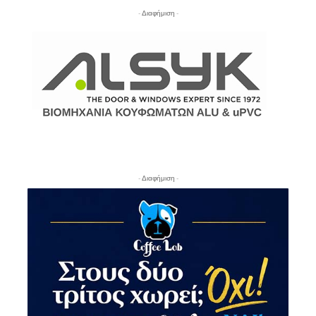
- Διαφήμιση -
- Διαφήμιση -