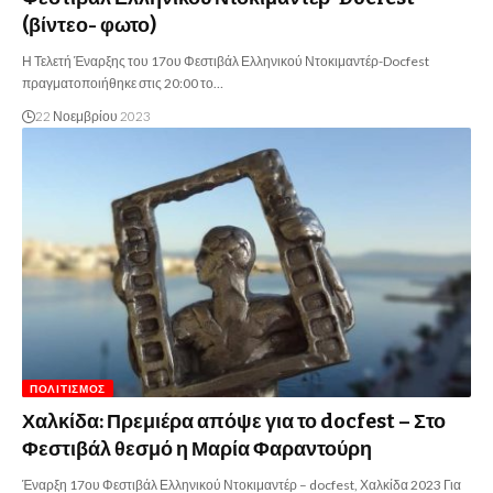
(βίντεο- φωτο)
Η Τελετή Έναρξης του 17ου Φεστιβάλ Ελληνικού Ντοκιμαντέρ-Docfest
πραγματοποιήθηκε στις 20:00 το…
22 Νοεμβρίου 2023
ΠΟΛΙΤΙΣΜΌΣ
Χαλκίδα: Πρεμιέρα απόψε για το docfest – Στο
Φεστιβάλ θεσμό η Μαρία Φαραντούρη
Έναρξη 17ου Φεστιβάλ Ελληνικού Ντοκιμαντέρ – docfest, Χαλκίδα 2023 Για