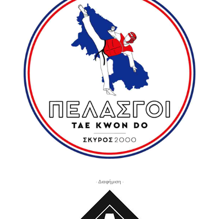
- Διαφήμιση -