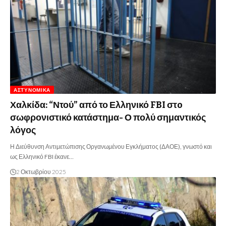
ΑΣΤΥΝΟΜΙΚΆ
Χαλκίδα: “Ντού” από το Ελληνικό FBI στo
σωφρονιστικό κατάστημα- Ο πολύ σημαντικός
λόγος
Η Διεύθυνση Αντιμετώπισης Οργανωμένου Εγκλήματος (ΔΑΟΕ), γνωστό και
ως Ελληνικό FBI έκανε…
2 Οκτωβρίου 2025