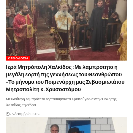
ΟΡΘΟΔΟΞΊΑ
Ιερά Μητρόπολη Χαλκίδος : Με λαμπρότητα η
μεγάλη εορτή της γεννήσεως του Θεανθρώπου
-Το μήνυμα του Ποιμενάρχη μας Σεβασμιωτάτου
Μητροπολίτη κ. Χρυσοστόμου
Με ιδιαίτερη λαμπρότητα εορτάσθηκαν τα Χριστούγεννα στην Πόλη της
Χαλκίδος, την έδρα…
26 Δεκεμβρίου 2023