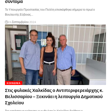
σύντομα
Το Υπουργείο Προστασίας του Πολίτη επισκέφθηκε σήμερα το πρωί ο
Βουλευτής Εύβοιας…
26 Σεπτεμβρίου 2024
ΚΟΙΝΩΝΊΑ
Στις φυλακές Χαλκίδας ο Αντιπεριφερειάρχης κ.
Βελισσαρίου – Ξεκινάει η λειτουργία Δημοτικού
Σχολείου
Στο κατάστημα κράτησης των Φυλακών Χαλκίδας βρέθηκε ο