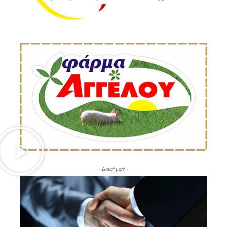
- Διαφήμιση -