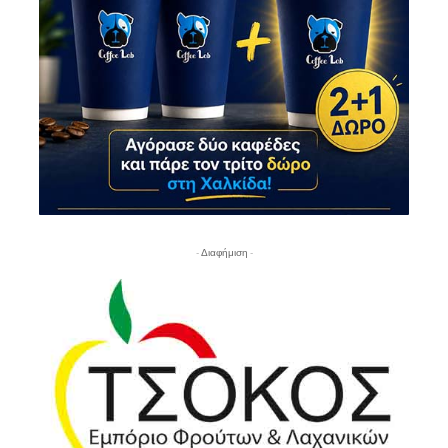
- Διαφήμιση -