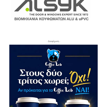
- Διαφήμιση -