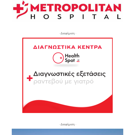
- Διαφήμιση -
- Διαφήμιση -