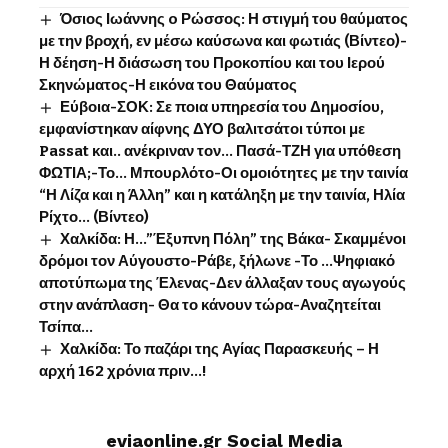
Όσιος Ιωάννης o Ρώσσος: Η στιγμή του θαύματος
με την βροχή, εν μέσω καύσωνα και φωτιάς (Βίντεο)-
Η δέηση-Η διάσωση του Προκοπίου και του Ιερού
Σκηνώματος-Η εικόνα του Θαύματος
Εύβοια-ΣΟΚ: Σε ποια υπηρεσία του Δημοσίου,
εμφανίστηκαν αίφνης ΔΥΟ βαλιτσάτοι τύποι με
Passat και.. ανέκριναν τον… Πασά-ΤΖΗ για υπόθεση
ΦΩΤΙΑ;-Το… Μπουρλότο-Οι ομοιότητες με την ταινία
“Η Λίζα και η Άλλη” και η κατάληξη με την ταινία, Ηλία
Ρίχτο… (Βίντεο)
Χαλκίδα: Η…”Έξυπνη Πόλη” της Βάκα- Σκαμμένοι
δρόμοι τον Αύγουστο-Ράβε, ξήλωνε -Το …Ψηφιακό
αποτύπωμα της Έλενας-Δεν άλλαξαν τους αγωγούς
στην ανάπλαση- Θα το κάνουν τώρα-Αναζητείται
Τσίπα…
Χαλκίδα: Το παζάρι της Αγίας Παρασκευής – Η
αρχή 162 χρόνια πριν…!
eviaonline.gr Social Media