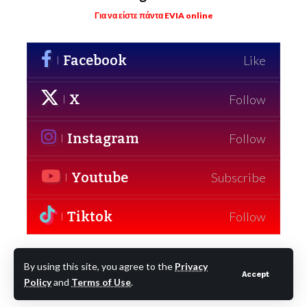
Για να είστε πάντα EVIA online
Facebook
Like
X
Follow
Instagram
Follow
Youtube
Subscribe
Tiktok
Follow
By using this site, you agree to the
Privacy
Accept
- Διαφήμιση -
Policy
and
Terms of Use
.