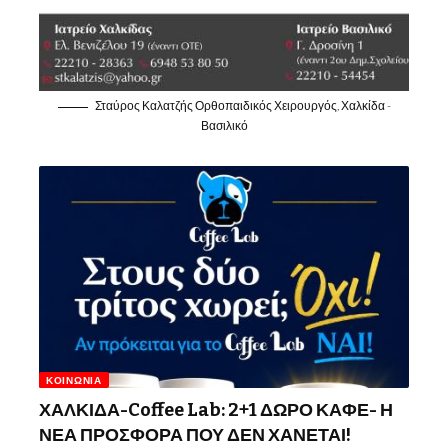
Σταύρος Καλατζής Ορθοπαιδικός Χειρουργός, Χαλκίδα -
Βασιλικό
ΚΟΙΝΩΝΊΑ
ΧΑΛΚΙΔΑ-Coffee Lab: 2+1 ΔΩΡΟ ΚΑΦΕ- Η
ΝΕΑ ΠΡΟΣΦΟΡΑ ΠΟΥ ΔΕΝ ΧΑΝΕΤΑΙ!