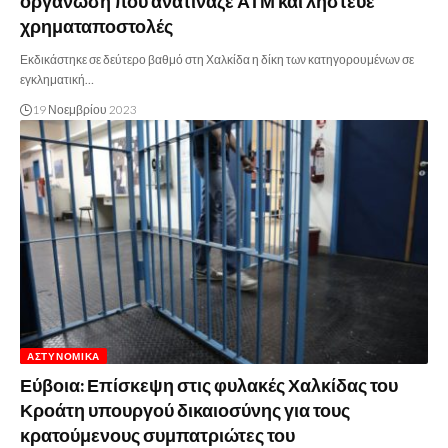
οργάνωση που ανατίναζε ΑΤΜ και λήστευε
χρηματαποστολές
Εκδικάστηκε σε δεύτερο βαθμό στη Χαλκίδα η δίκη των κατηγορουμένων σε
εγκληματική…
19 Νοεμβρίου 2023
ΑΣΤΥΝΟΜΙΚΆ
Εύβοια: Επίσκεψη στις φυλακές Χαλκίδας του
Κροάτη υπουργού δικαιοσύνης για τους
κρατούμενους συμπατριώτες του