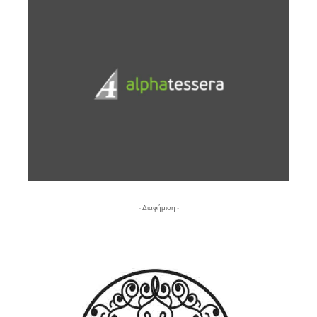
- Διαφήμιση -