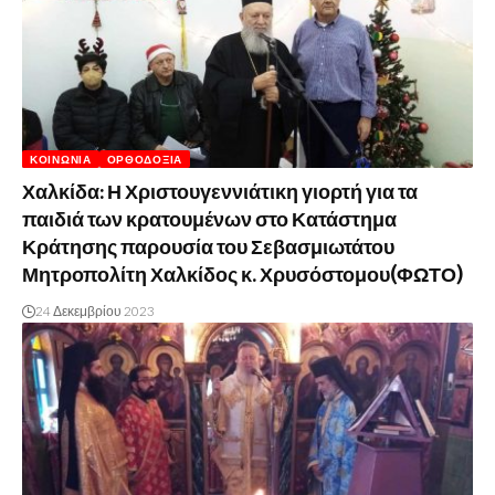
ΚΟΙΝΩΝΊΑ
ΟΡΘΟΔΟΞΊΑ
Χαλκίδα: Η Χριστουγεννιάτικη γιορτή για τα
παιδιά των κρατουμένων στο Κατάστημα
Κράτησης παρουσία του Σεβασμιωτάτου
Μητροπολίτη Χαλκίδος κ. Χρυσόστομου(ΦΩΤΟ)
24 Δεκεμβρίου 2023