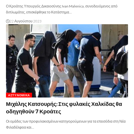
Ο Κροάτης Υπουργός Δικαιοσύνης Ivan Malenica, συνοδευόμενος από
διπλωμάτες, επισκέφθηκε το Κατάστημα…
22 Αυγούστου 2023
ΑΣΤΥΝΟΜΙΚΆ
Μιχάλης Κατσουρής: Στις φυλακές Χαλκίδας θα
οδηγηθούν 7 Κροάτες
Οι ομάδες των προφυλακισμένων κατηγορούμενων για τα επεισόδια στη Νέα
Φιλαδέλφεια και…