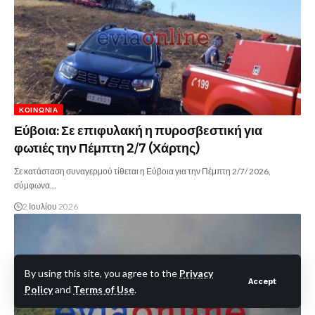
ΚΟΙΝΩΝΊΑ
Εύβοια: Σε επιφυλακή η πυροσβεστική για
φωτιές την Πέμπτη 2/7 (Χάρτης)
Σε κατάσταση συναγερμού τίθεται η Εύβοια για την Πέμπτη 2/7/ 2026,
σύμφωνα…
2 Ιουλίου 2026
By using this site, you agree to the
Privacy
Accept
Policy
and
Terms of Use
.