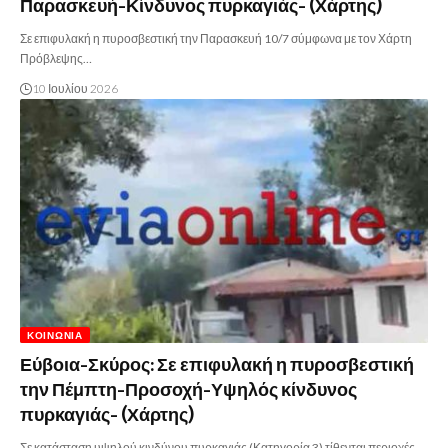
Παρασκευή-Κίνδυνος πυρκαγιάς- (Χάρτης)
Σε επιφυλακή η πυροσβεστική την Παρασκευή 10/7 σύμφωνα με τον Χάρτη
Πρόβλεψης…
10 Ιουλίου 2026
ΚΟΙΝΩΝΊΑ
Εύβοια-Σκύρος: Σε επιφυλακή η πυροσβεστική
την Πέμπτη-Προσοχή-Υψηλός κίνδυνος
πυρκαγιάς- (Χάρτης)
Σε κατάσταση υψηλού κινδύνου πυρκαγιάς (Κατηγορία 3) τίθενται περιοχές