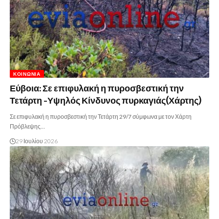
ΚΟΙΝΩΝΊΑ
Εύβοια: Σε επιφυλακή η πυροσβεστική την
Τετάρτη -Υψηλός Κίνδυνος πυρκαγιάς(Χάρτης)
Σε επιφυλακή η πυροσβεστική την Τετάρτη 29/7 σύμφωνα με τον Χάρτη
Πρόβλεψης…
29 Ιουλίου 2026