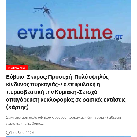
ΚΟΙΝΩΝΊΑ
Εύβοια-Σκύρος: Προσοχή-Πολύ υψηλός
κίνδυνος πυρκαγιάς-Σε επιφυλακή η
πυροσβεστική την Κυριακή-Σε ισχύ
απαγόρευση κυκλοφορίας σε δασικές εκτάσεις
(Χάρτης)
Σε κατάσταση πολύ υψηλού κινδύνου πυρκαγιάς (Κατηγορία 4) τίθενται
περιοχές της Εύβοιας…
5 Ιουλίου 2026