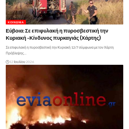
ΚΟΙΝΩΝΊΑ
Εύβοια: Σε επιφυλακή η πυροσβεστική την
Κυριακή -Κίνδυνος πυρκαγιάς (Χάρτης)
Σε επιφυλακή η πυροσβεστική την Κυριακή 12/7 σύμφωνα με τον Χάρτη
Πρόβλεψης…
12 Ιουλίου 2026