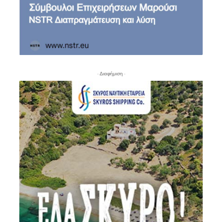
- Διαφήμιση -