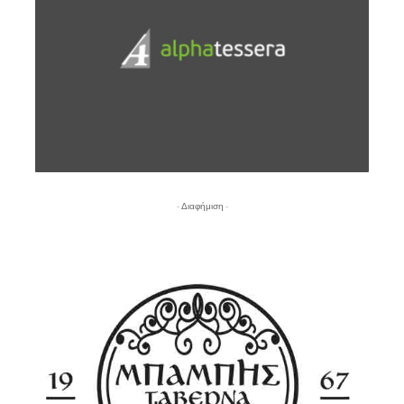
- Διαφήμιση -