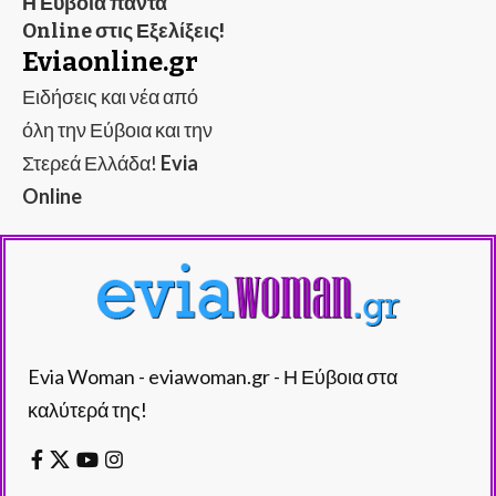
Η Εύβοια πάντα
Online στις Εξελίξεις!
Eviaonline.gr
Ειδήσεις και νέα από
όλη την Εύβοια και την
Στερεά Ελλάδα!
Evia
Online
Evia Woman - eviawoman.gr - Η Εύβοια στα
καλύτερά της!