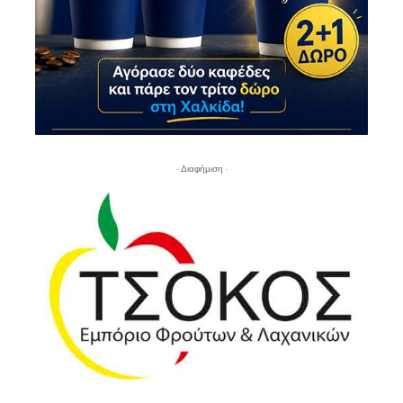
- Διαφήμιση -