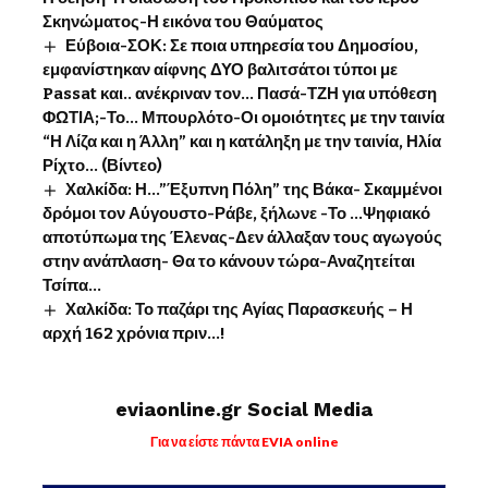
Σκηνώματος-Η εικόνα του Θαύματος
Εύβοια-ΣΟΚ: Σε ποια υπηρεσία του Δημοσίου,
εμφανίστηκαν αίφνης ΔΥΟ βαλιτσάτοι τύποι με
Passat και.. ανέκριναν τον… Πασά-ΤΖΗ για υπόθεση
ΦΩΤΙΑ;-Το… Μπουρλότο-Οι ομοιότητες με την ταινία
“Η Λίζα και η Άλλη” και η κατάληξη με την ταινία, Ηλία
Ρίχτο… (Βίντεο)
Χαλκίδα: Η…”Έξυπνη Πόλη” της Βάκα- Σκαμμένοι
δρόμοι τον Αύγουστο-Ράβε, ξήλωνε -Το …Ψηφιακό
αποτύπωμα της Έλενας-Δεν άλλαξαν τους αγωγούς
στην ανάπλαση- Θα το κάνουν τώρα-Αναζητείται
Τσίπα…
Χαλκίδα: Το παζάρι της Αγίας Παρασκευής – Η
αρχή 162 χρόνια πριν…!
eviaonline.gr Social Media
Για να είστε πάντα EVIA online