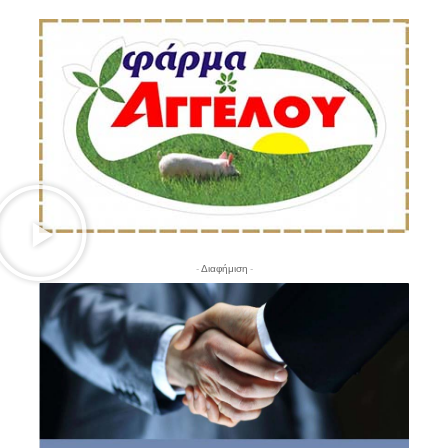
- Διαφήμιση -