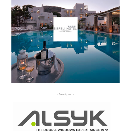
- Διαφήμιση -