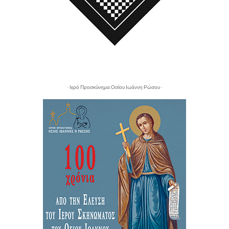
- Ιερό Προσκύνημα Οσίου Ιωάννη Ρώσου -