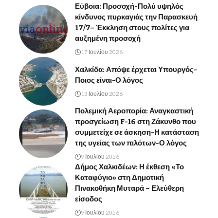
Εύβοια: Προσοχή-Πολύ υψηλός
κίνδυνος πυρκαγιάς την Παρασκευή
17/7– Έκκληση στους πολίτες για
αυξημένη προσοχή
17 Ιουλίου 2026
Χαλκίδα: Απόψε έρχεται Υπουργός-
Ποιος είναι-Ο λόγος
13 Ιουλίου 2026
Πολεμική Αεροπορία: Αναγκαστική
προσγείωση F-16 στη Ζάκυνθο που
συμμετείχε σε άσκηση-Η κατάσταση
της υγείας των πιλότων-Ο λόγος
9 Ιουλίου 2026
Δήμος Χαλκιδέων: Η έκθεση «Το
Καταφύγιο» στη Δημοτική
Πινακοθήκη Μυταρά – Ελεύθερη
είσοδος
9 Ιουλίου 2026