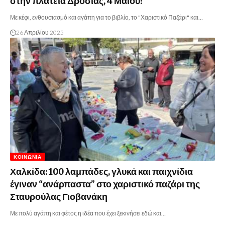
στην πλατεία Δροσιάς, 4 Μαΐου!
Με κέφι, ενθουσιασμό και αγάπη για το βιβλίο, το "Χαριστικό Παζάρι" και…
26 Απριλίου 2025
ΚΟΙΝΩΝΊΑ
Χαλκίδα: 100 λαμπάδες, γλυκά και παιχνίδια
έγιναν “ανάρπαστα” στο χαριστικό παζάρι της
Σταυρούλας Γιοβανάκη
Με πολύ αγάπη και φέτος η ιδέα που έχει ξεκινήσει εδώ και…