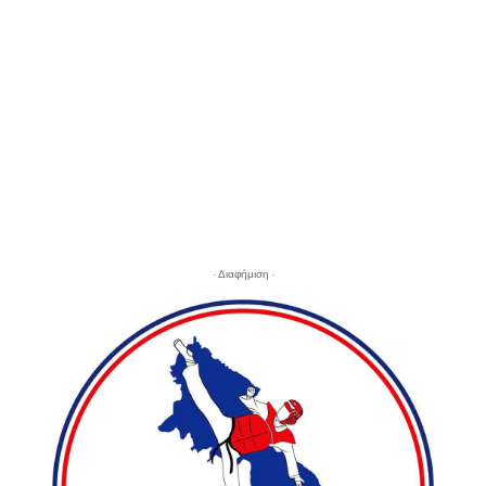
- Διαφήμιση -