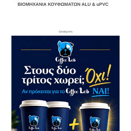
- Διαφήμιση -