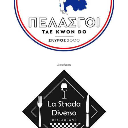
- Διαφήμιση -