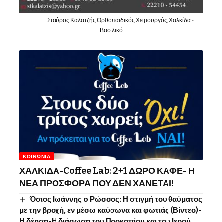
Σταύρος Καλατζής Ορθοπαιδικός Χειρουργός, Χαλκίδα -
Βασιλικό
ΚΟΙΝΩΝΊΑ
ΧΑΛΚΙΔΑ-Coffee Lab: 2+1 ΔΩΡΟ ΚΑΦΕ- Η
ΝΕΑ ΠΡΟΣΦΟΡΑ ΠΟΥ ΔΕΝ ΧΑΝΕΤΑΙ!
Όσιος Ιωάννης o Ρώσσος: Η στιγμή του θαύματος
με την βροχή, εν μέσω καύσωνα και φωτιάς (Βίντεο)-
Η δέηση-Η διάσωση του Προκοπίου και του Ιερού