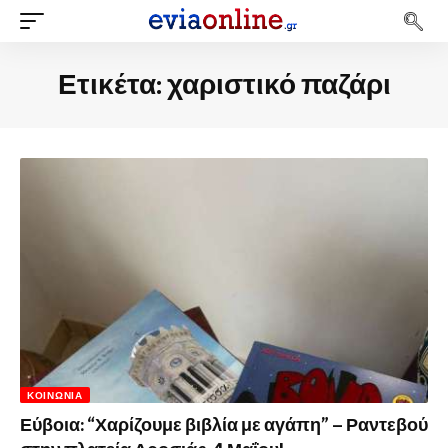
Ετικέτα:
χαριστικό παζάρι
ΚΟΙΝΩΝΊΑ
Εύβοια: “Χαρίζουμε βιβλία με αγάπη” – Ραντεβού