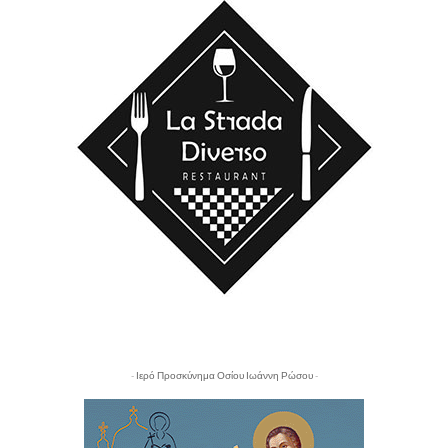
- Ιερό Προσκύνημα Οσίου Ιωάννη Ρώσου -