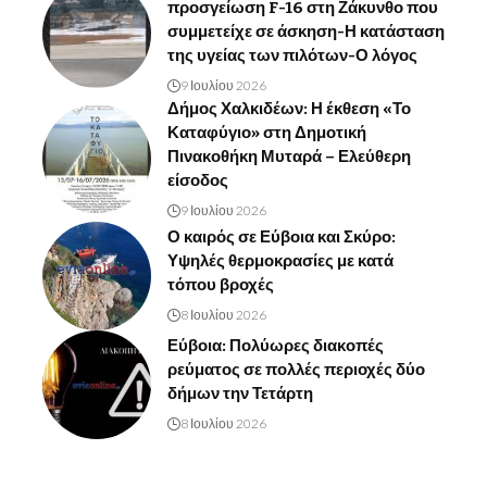
προσγείωση F-16 στη Ζάκυνθο που
συμμετείχε σε άσκηση-Η κατάσταση
της υγείας των πιλότων-Ο λόγος
9 Ιουλίου 2026
Δήμος Χαλκιδέων: Η έκθεση «Το
Καταφύγιο» στη Δημοτική
Πινακοθήκη Μυταρά – Ελεύθερη
είσοδος
9 Ιουλίου 2026
Ο καιρός σε Εύβοια και Σκύρο:
Υψηλές θερμοκρασίες με κατά
τόπου βροχές
8 Ιουλίου 2026
Εύβοια: Πολύωρες διακοπές
ρεύματος σε πολλές περιοχές δύο
δήμων την Τετάρτη
8 Ιουλίου 2026