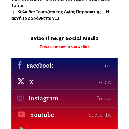
Τσίπα…
Χαλκίδα: Το παζάρι της Αγίας Παρασκευής – Η
αρχή 162 χρόνια πριν…!
eviaonline.gr Social Media
Για να είστε πάντα EVIA online
Facebook
Like
X
Follow
Instagram
Follow
Youtube
Subscribe