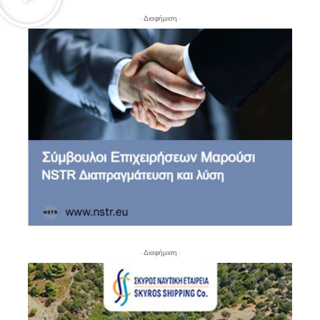
- Διαφήμιση -
- Διαφήμιση -