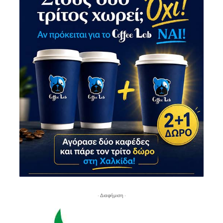
- Διαφήμιση -