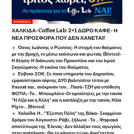
ΚΟΙΝΩΝΊΑ
ΧΑΛΚΙΔΑ-Coffee Lab: 2+1 ΔΩΡΟ ΚΑΦΕ- Η
ΝΕΑ ΠΡΟΣΦΟΡΑ ΠΟΥ ΔΕΝ ΧΑΝΕΤΑΙ!
Όσιος Ιωάννης o Ρώσσος: Η στιγμή του θαύματος
με την βροχή, εν μέσω καύσωνα και φωτιάς (Βίντεο)-
Η δέηση-Η διάσωση του Προκοπίου και του Ιερού
Σκηνώματος-Η εικόνα του Θαύματος
Εύβοια-ΣΟΚ: Σε ποια υπηρεσία του Δημοσίου,
εμφανίστηκαν αίφνης ΔΥΟ βαλιτσάτοι τύποι με
Passat και.. ανέκριναν τον… Πασά-ΤΖΗ για υπόθεση
ΦΩΤΙΑ;-Το… Μπουρλότο-Οι ομοιότητες με την ταινία
“Η Λίζα και η Άλλη” και η κατάληξη με την ταινία, Ηλία
Ρίχτο… (Βίντεο)
Χαλκίδα: Η…”Έξυπνη Πόλη” της Βάκα- Σκαμμένοι
δρόμοι τον Αύγουστο-Ράβε, ξήλωνε -Το …Ψηφιακό
αποτύπωμα της Έλενας-Δεν άλλαξαν τους αγωγούς
στην ανάπλαση- Θα το κάνουν τώρα-Αναζητείται