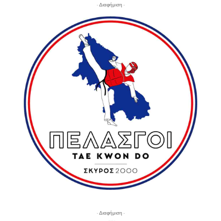
- Διαφήμιση -
- Διαφήμιση -