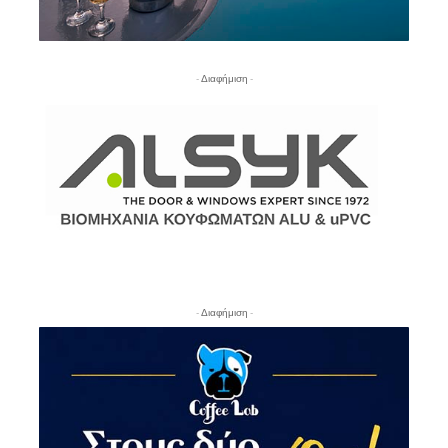
- Διαφήμιση -
- Διαφήμιση -