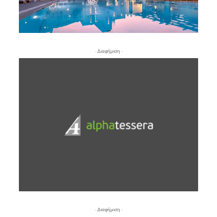
- Διαφήμιση -
- Διαφήμιση -