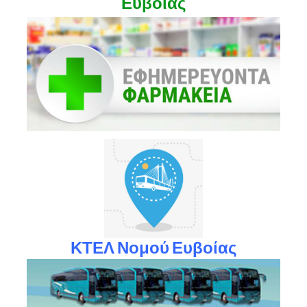
Ευβοίας
ΚΤΕΛ Νομού Ευβοίας