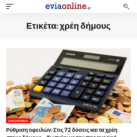
Ετικέτα:
χρέη δήμους
ΟΙΚΟΝΟΜΊΑ
Ρύθμιση οφειλών: Στις 72 δόσεις και τα χρέη