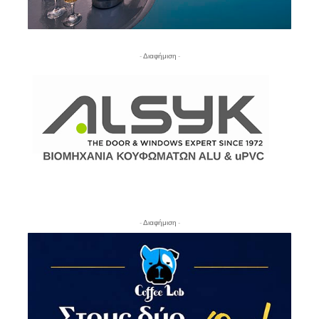
- Διαφήμιση -
- Διαφήμιση -