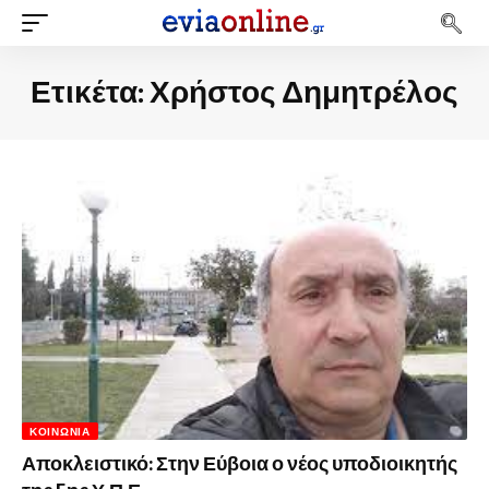
Ετικέτα:
Χρήστος Δημητρέλος
ΚΟΙΝΩΝΊΑ
Αποκλειστικό: Στην Εύβοια ο νέος υποδιοικητής