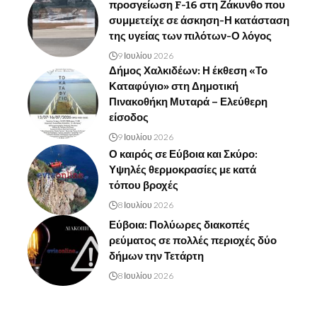
προσγείωση F-16 στη Ζάκυνθο που
συμμετείχε σε άσκηση-Η κατάσταση
της υγείας των πιλότων-Ο λόγος
9 Ιουλίου 2026
Δήμος Χαλκιδέων: Η έκθεση «Το
Καταφύγιο» στη Δημοτική
Πινακοθήκη Μυταρά – Ελεύθερη
είσοδος
9 Ιουλίου 2026
Ο καιρός σε Εύβοια και Σκύρο:
Υψηλές θερμοκρασίες με κατά
τόπου βροχές
8 Ιουλίου 2026
Εύβοια: Πολύωρες διακοπές
ρεύματος σε πολλές περιοχές δύο
δήμων την Τετάρτη
8 Ιουλίου 2026