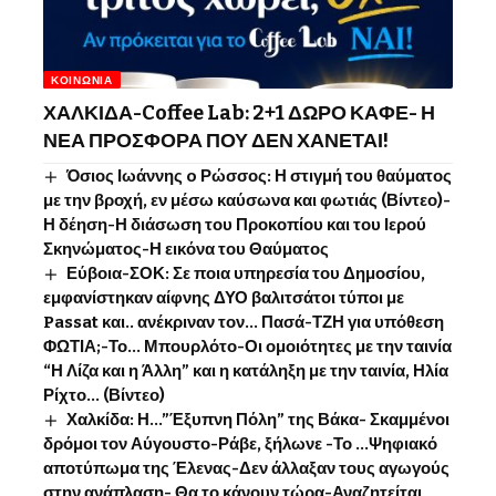
ΚΟΙΝΩΝΊΑ
ΧΑΛΚΙΔΑ-Coffee Lab: 2+1 ΔΩΡΟ ΚΑΦΕ- Η
ΝΕΑ ΠΡΟΣΦΟΡΑ ΠΟΥ ΔΕΝ ΧΑΝΕΤΑΙ!
Όσιος Ιωάννης o Ρώσσος: Η στιγμή του θαύματος
με την βροχή, εν μέσω καύσωνα και φωτιάς (Βίντεο)-
Η δέηση-Η διάσωση του Προκοπίου και του Ιερού
Σκηνώματος-Η εικόνα του Θαύματος
Εύβοια-ΣΟΚ: Σε ποια υπηρεσία του Δημοσίου,
εμφανίστηκαν αίφνης ΔΥΟ βαλιτσάτοι τύποι με
Passat και.. ανέκριναν τον… Πασά-ΤΖΗ για υπόθεση
ΦΩΤΙΑ;-Το… Μπουρλότο-Οι ομοιότητες με την ταινία
“Η Λίζα και η Άλλη” και η κατάληξη με την ταινία, Ηλία
Ρίχτο… (Βίντεο)
Χαλκίδα: Η…”Έξυπνη Πόλη” της Βάκα- Σκαμμένοι
δρόμοι τον Αύγουστο-Ράβε, ξήλωνε -Το …Ψηφιακό
αποτύπωμα της Έλενας-Δεν άλλαξαν τους αγωγούς
στην ανάπλαση- Θα το κάνουν τώρα-Αναζητείται