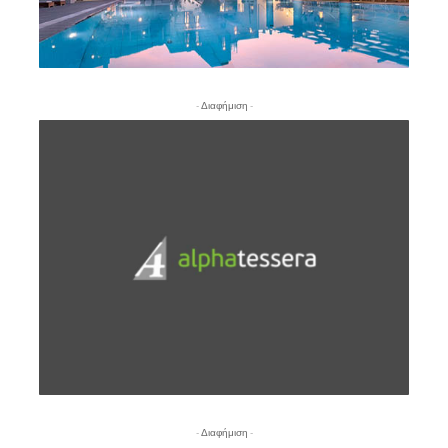
- Διαφήμιση -
- Διαφήμιση -