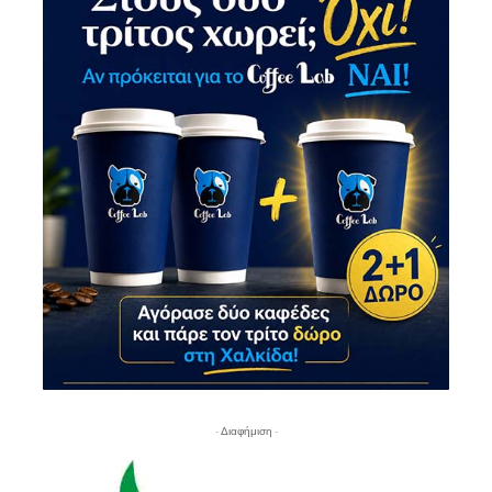
- Διαφήμιση -