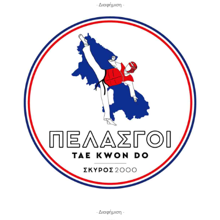
- Διαφήμιση -
- Διαφήμιση -