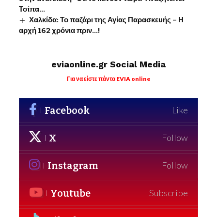
Τσίπα…
Χαλκίδα: Το παζάρι της Αγίας Παρασκευής – Η
αρχή 162 χρόνια πριν…!
eviaonline.gr Social Media
Για να είστε πάντα EVIA online
Facebook
Like
X
Follow
Instagram
Follow
Youtube
Subscribe