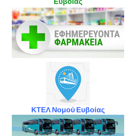
Ευβοίας
ΚΤΕΛ Νομού Ευβοίας