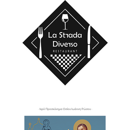
- Ιερό Προσκύνημα Οσίου Ιωάννη Ρώσου -