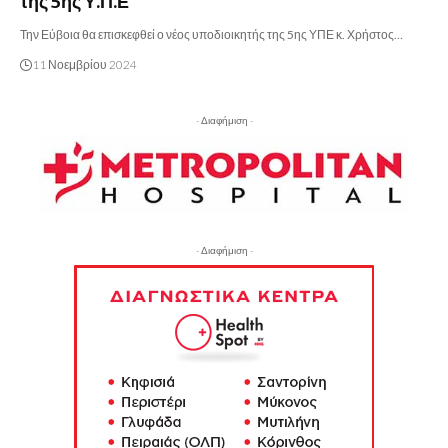
της 5ης Υ.Π.Ε
Την Εύβοια θα επισκεφθεί ο νέος υποδιοικητής της 5ης ΥΠΕ κ. Χρήστος…
11 Νοεμβρίου 2024
- Διαφήμιση -
- Διαφήμιση -