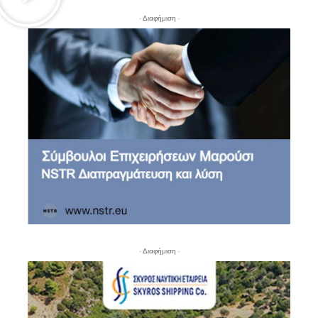
- Διαφήμιση -
- Διαφήμιση -