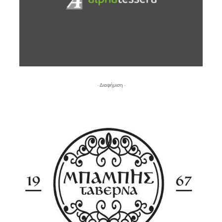
- Διαφήμιση -