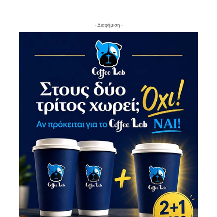
- Διαφήμιση -