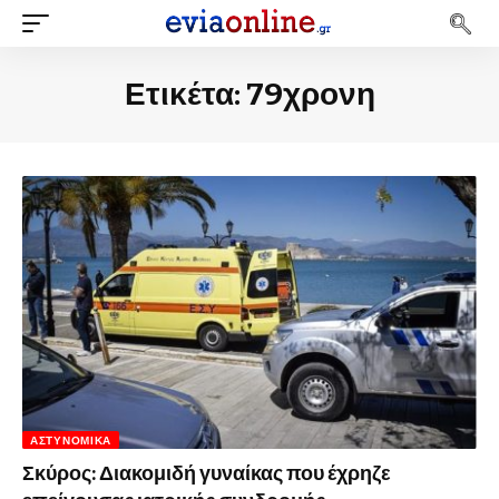
Ετικέτα:
79χρονη
ΑΣΤΥΝΟΜΙΚΆ
Σκύρος: Διακομιδή γυναίκας που έχρηζε