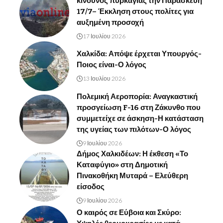
κίνδυνος πυρκαγιάς την Παρασκευή
17/7– Έκκληση στους πολίτες για
αυξημένη προσοχή
17 Ιουλίου 2026
Χαλκίδα: Απόψε έρχεται Υπουργός-
Ποιος είναι-Ο λόγος
13 Ιουλίου 2026
Πολεμική Αεροπορία: Αναγκαστική
προσγείωση F-16 στη Ζάκυνθο που
συμμετείχε σε άσκηση-Η κατάσταση
της υγείας των πιλότων-Ο λόγος
9 Ιουλίου 2026
Δήμος Χαλκιδέων: Η έκθεση «Το
Καταφύγιο» στη Δημοτική
Πινακοθήκη Μυταρά – Ελεύθερη
είσοδος
9 Ιουλίου 2026
Ο καιρός σε Εύβοια και Σκύρο: