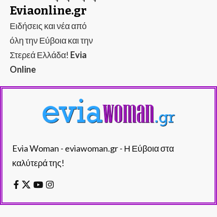
Eviaonline.gr
Ειδήσεις και νέα από
όλη την Εύβοια και την
Στερεά Ελλάδα!
Evia
Online
Evia Woman - eviawoman.gr - Η Εύβοια στα
καλύτερά της!