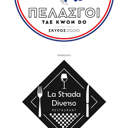
- Διαφήμιση -