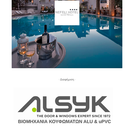
- Διαφήμιση -