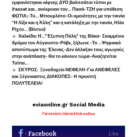
εμφανίστηκαν αίφνης ΔΥΟ βαλιτσάτοι τύποι με
Passat και.. ανέκριναν τον… Πασά-ΤΖΗ για υπόθεση
ΦΩΤΙΑ;-Το… Μπουρλότο-Οι ομοιότητες με την ταινία
“Η Λίζα και η Άλλη” και η κατάληξη με την ταινία, Ηλία
Ρίχτο… (Βίντεο)
Χαλκίδα: Η…”Έξυπνη Πόλη” της Βάκα- Σκαμμένοι
δρόμοι τον Αύγουστο-Ράβε, ξήλωνε -Το …Ψηφιακό
αποτύπωμα της Έλενας-Δεν άλλαξαν τους αγωγούς
στην ανάπλαση- Θα το κάνουν τώρα-Αναζητείται
Τσίπα…
ΣΚΥΡΟΣ: Ξενοδοχείο ΝΕΦΕΛΗ-Για ΑΝΕΦΕΛΕΣ
και Ξέγνοιαστες ΔΙΑΚΟΠΕΣ- Η προσιτή
ΠΟΛΥΤΕΛΕΙΑ!
eviaonline.gr Social Media
Για να είστε πάντα EVIA online
Facebook
Like