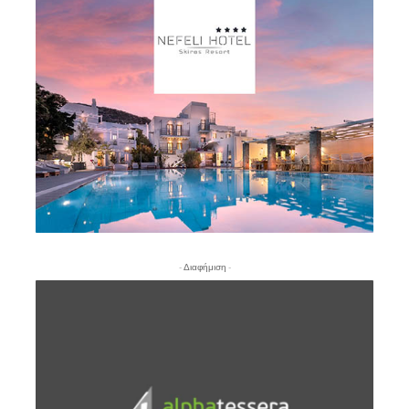
- Διαφήμιση -