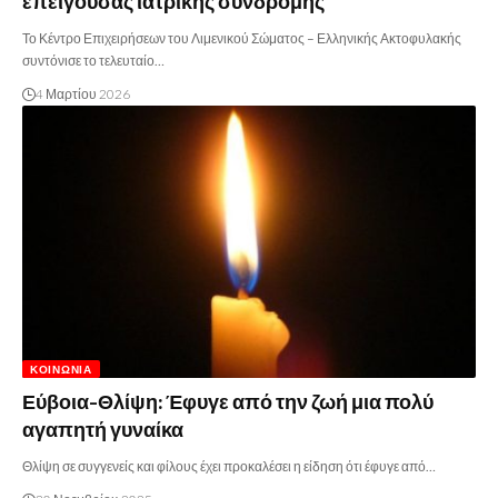
επείγουσας ιατρικής συνδρομής
Το Κέντρο Επιχειρήσεων του Λιμενικού Σώματος – Ελληνικής Ακτοφυλακής
συντόνισε το τελευταίο…
4 Μαρτίου 2026
ΚΟΙΝΩΝΊΑ
Εύβοια-Θλίψη: Έφυγε από την ζωή μια πολύ
αγαπητή γυναίκα
Θλίψη σε συγγενείς και φίλους έχει προκαλέσει η είδηση ότι έφυγε από…