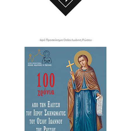
- Ιερό Προσκύνημα Οσίου Ιωάννη Ρώσου -