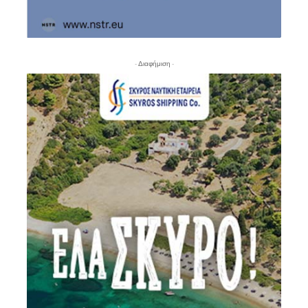
- Διαφήμιση -