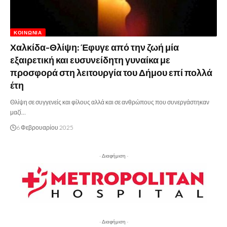
ΚΟΙΝΩΝΊΑ
Χαλκίδα-Θλίψη: Έφυγε από την ζωή μία
εξαιρετική και ευσυνείδητη γυναίκα με
προσφορά στη λειτουργία του Δήμου επί πολλά
έτη
Θλίψη σε συγγενείς και φίλους αλλά και σε ανθρώπους που συνεργάστηκαν
μαζί…
6 Φεβρουαρίου 2025
- Διαφήμιση -
- Διαφήμιση -