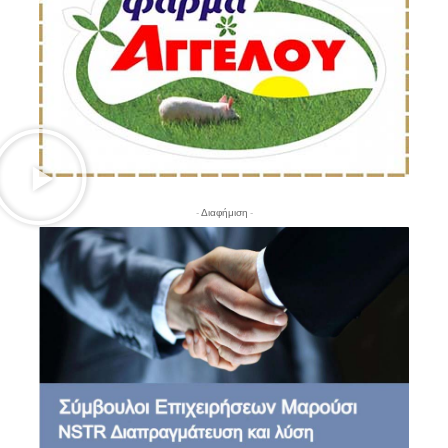
- Διαφήμιση -