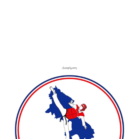
- Διαφήμιση -