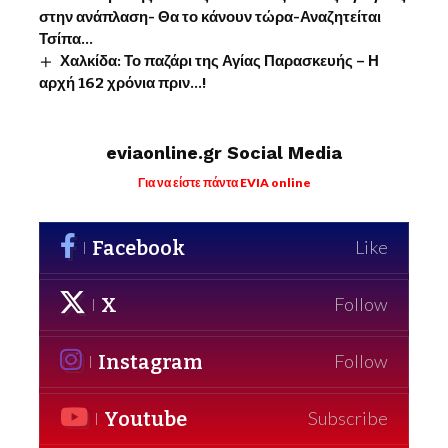
στην ανάπλαση- Θα το κάνουν τώρα-Αναζητείται
Τσίπα…
Χαλκίδα: Το παζάρι της Αγίας Παρασκευής – Η
αρχή 162 χρόνια πριν…!
eviaonline.gr Social Media
Για να είστε πάντα EVIA online
Facebook
Like
X
Follow
Instagram
Follow
Youtube
Subscribe