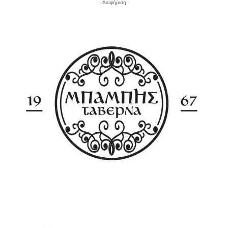
- Διαφήμιση -