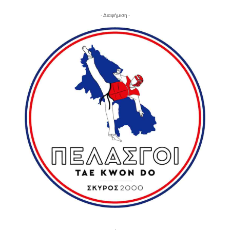
- Διαφήμιση -