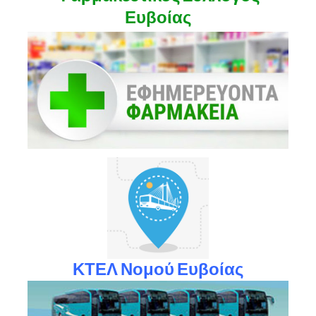
Ευβοίας
ΚΤΕΛ Νομού Ευβοίας