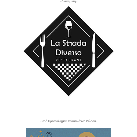
- Διαφήμιση -
- Ιερό Προσκύνημα Οσίου Ιωάννη Ρώσου -