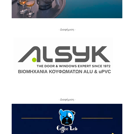
- Διαφήμιση -
- Διαφήμιση -