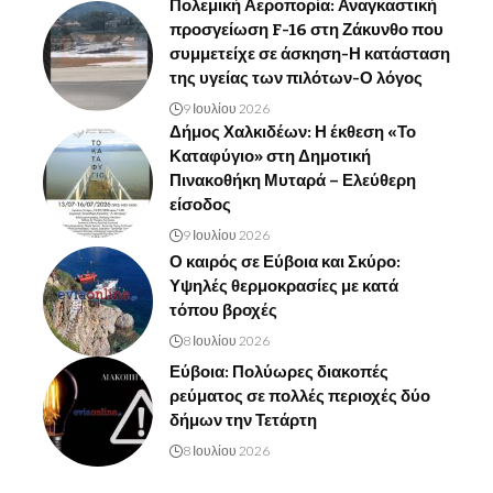
Πολεμική Αεροπορία: Αναγκαστική
προσγείωση F-16 στη Ζάκυνθο που
συμμετείχε σε άσκηση-Η κατάσταση
της υγείας των πιλότων-Ο λόγος
9 Ιουλίου 2026
Δήμος Χαλκιδέων: Η έκθεση «Το
Καταφύγιο» στη Δημοτική
Πινακοθήκη Μυταρά – Ελεύθερη
είσοδος
9 Ιουλίου 2026
Ο καιρός σε Εύβοια και Σκύρο:
Υψηλές θερμοκρασίες με κατά
τόπου βροχές
8 Ιουλίου 2026
Εύβοια: Πολύωρες διακοπές
ρεύματος σε πολλές περιοχές δύο
δήμων την Τετάρτη
8 Ιουλίου 2026