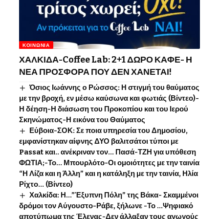
ΚΟΙΝΩΝΊΑ
ΧΑΛΚΙΔΑ-Coffee Lab: 2+1 ΔΩΡΟ ΚΑΦΕ- Η
ΝΕΑ ΠΡΟΣΦΟΡΑ ΠΟΥ ΔΕΝ ΧΑΝΕΤΑΙ!
Όσιος Ιωάννης o Ρώσσος: Η στιγμή του θαύματος
με την βροχή, εν μέσω καύσωνα και φωτιάς (Βίντεο)-
Η δέηση-Η διάσωση του Προκοπίου και του Ιερού
Σκηνώματος-Η εικόνα του Θαύματος
Εύβοια-ΣΟΚ: Σε ποια υπηρεσία του Δημοσίου,
εμφανίστηκαν αίφνης ΔΥΟ βαλιτσάτοι τύποι με
Passat και.. ανέκριναν τον… Πασά-ΤΖΗ για υπόθεση
ΦΩΤΙΑ;-Το… Μπουρλότο-Οι ομοιότητες με την ταινία
“Η Λίζα και η Άλλη” και η κατάληξη με την ταινία, Ηλία
Ρίχτο… (Βίντεο)
Χαλκίδα: Η…”Έξυπνη Πόλη” της Βάκα- Σκαμμένοι
δρόμοι τον Αύγουστο-Ράβε, ξήλωνε -Το …Ψηφιακό
αποτύπωμα της Έλενας-Δεν άλλαξαν τους αγωγούς