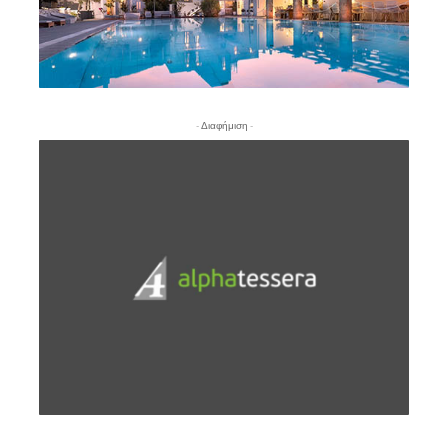
- Διαφήμιση -