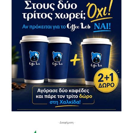
- Διαφήμιση -