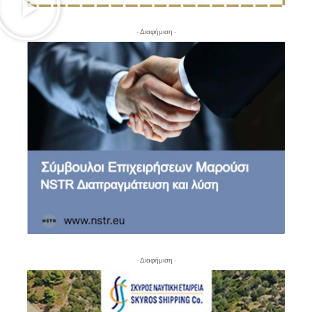
- Διαφήμιση -
- Διαφήμιση -