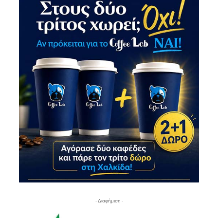
- Διαφήμιση -