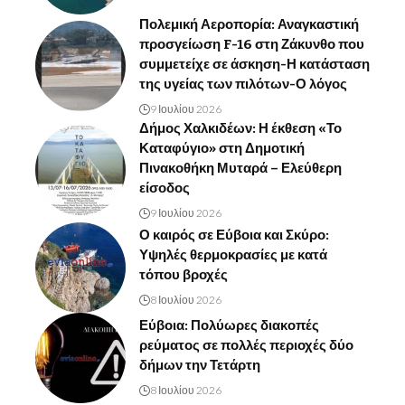
Πολεμική Αεροπορία: Αναγκαστική
προσγείωση F-16 στη Ζάκυνθο που
συμμετείχε σε άσκηση-Η κατάσταση
της υγείας των πιλότων-Ο λόγος
9 Ιουλίου 2026
Δήμος Χαλκιδέων: Η έκθεση «Το
Καταφύγιο» στη Δημοτική
Πινακοθήκη Μυταρά – Ελεύθερη
είσοδος
9 Ιουλίου 2026
Ο καιρός σε Εύβοια και Σκύρο:
Υψηλές θερμοκρασίες με κατά
τόπου βροχές
8 Ιουλίου 2026
Εύβοια: Πολύωρες διακοπές
ρεύματος σε πολλές περιοχές δύο
δήμων την Τετάρτη
8 Ιουλίου 2026