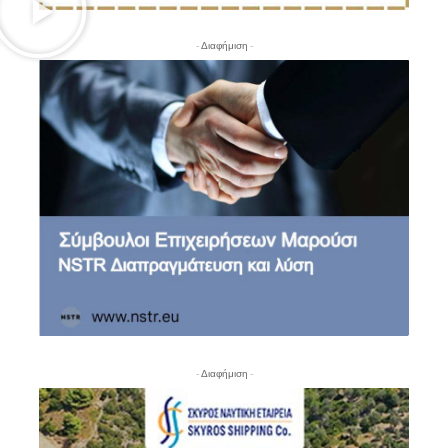
- Διαφήμιση -
- Διαφήμιση -