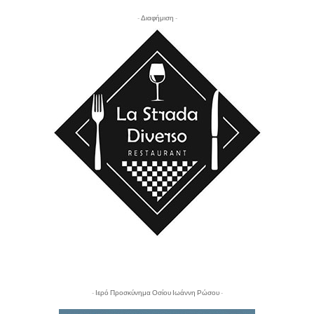
- Διαφήμιση -
- Ιερό Προσκύνημα Οσίου Ιωάννη Ρώσου -