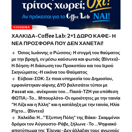
ΚΟΙΝΩΝΊΑ
ΧΑΛΚΙΔΑ-Coffee Lab: 2+1 ΔΩΡΟ ΚΑΦΕ- Η
ΝΕΑ ΠΡΟΣΦΟΡΑ ΠΟΥ ΔΕΝ ΧΑΝΕΤΑΙ!
Όσιος Ιωάννης o Ρώσσος: Η στιγμή του θαύματος
με την βροχή, εν μέσω καύσωνα και φωτιάς (Βίντεο)-
Η δέηση-Η διάσωση του Προκοπίου και του Ιερού
Σκηνώματος-Η εικόνα του Θαύματος
Εύβοια-ΣΟΚ: Σε ποια υπηρεσία του Δημοσίου,
εμφανίστηκαν αίφνης ΔΥΟ βαλιτσάτοι τύποι με
Passat και.. ανέκριναν τον… Πασά-ΤΖΗ για υπόθεση
ΦΩΤΙΑ;-Το… Μπουρλότο-Οι ομοιότητες με την ταινία
“Η Λίζα και η Άλλη” και η κατάληξη με την ταινία, Ηλία
Ρίχτο… (Βίντεο)
Χαλκίδα: Η…”Έξυπνη Πόλη” της Βάκα- Σκαμμένοι
δρόμοι τον Αύγουστο-Ράβε, ξήλωνε -Το …Ψηφιακό
αποτύπωμα της Έλενας-Δεν άλλαξαν τους αγωγούς