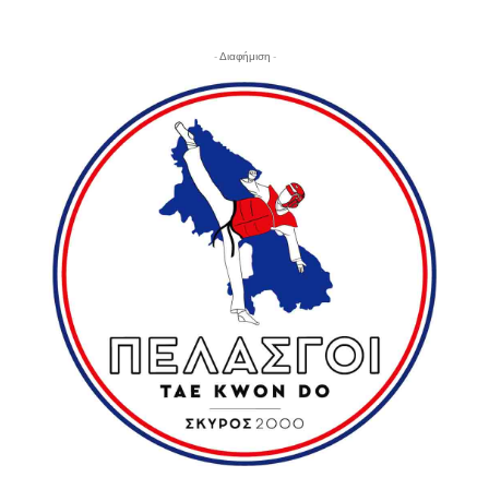
- Διαφήμιση -