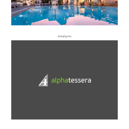
- Διαφήμιση -