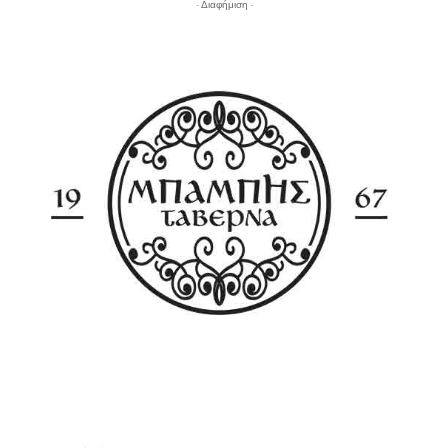
- Διαφήμιση -