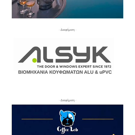
- Διαφήμιση -
- Διαφήμιση -