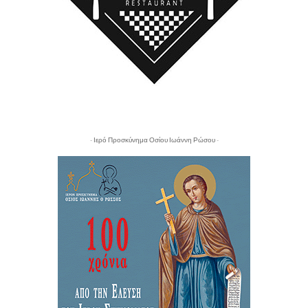
- Ιερό Προσκύνημα Οσίου Ιωάννη Ρώσου -