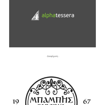
- Διαφήμιση -