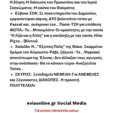
Η δέηση-Η διάσωση του Προκοπίου και του Ιερού
Σκηνώματος-Η εικόνα του Θαύματος
Εύβοια-ΣΟΚ: Σε ποια υπηρεσία του Δημοσίου,
εμφανίστηκαν αίφνης ΔΥΟ βαλιτσάτοι τύποι με
Passat και.. ανέκριναν τον… Πασά-ΤΖΗ για υπόθεση
ΦΩΤΙΑ;-Το… Μπουρλότο-Οι ομοιότητες με την ταινία
“Η Λίζα και η Άλλη” και η κατάληξη με την ταινία, Ηλία
Ρίχτο… (Βίντεο)
Χαλκίδα: Η…”Έξυπνη Πόλη” της Βάκα- Σκαμμένοι
δρόμοι τον Αύγουστο-Ράβε, ξήλωνε -Το …Ψηφιακό
αποτύπωμα της Έλενας-Δεν άλλαξαν τους αγωγούς
στην ανάπλαση- Θα το κάνουν τώρα-Αναζητείται
Τσίπα…
ΣΚΥΡΟΣ: Ξενοδοχείο ΝΕΦΕΛΗ-Για ΑΝΕΦΕΛΕΣ
και Ξέγνοιαστες ΔΙΑΚΟΠΕΣ- Η προσιτή
ΠΟΛΥΤΕΛΕΙΑ!
eviaonline.gr Social Media
Για να είστε πάντα EVIA online