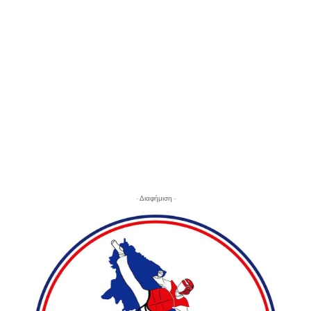
- Διαφήμιση -