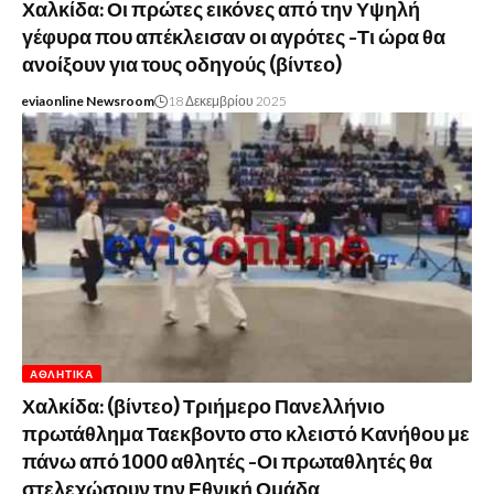
Χαλκίδα: Οι πρώτες εικόνες από την Υψηλή
γέφυρα που απέκλεισαν οι αγρότες -Τι ώρα θα
ανοίξουν για τους οδηγούς (βίντεο)
eviaonline Newsroom
18 Δεκεμβρίου 2025
ΑΘΛΗΤΙΚΆ
Χαλκίδα: (βίντεο) Τριήμερο Πανελλήνιο
πρωτάθλημα Ταεκβοντο στο κλειστό Κανήθου με
πάνω από 1000 αθλητές -Οι πρωταθλητές θα
στελεχώσουν την Εθνική Ομάδα