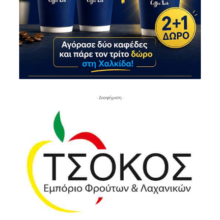
- Διαφήμιση -