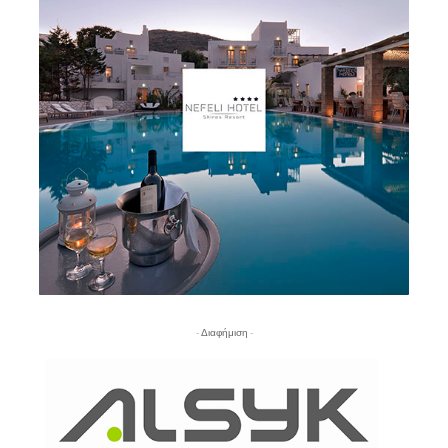
- Διαφήμιση -