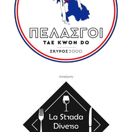
- Διαφήμιση -