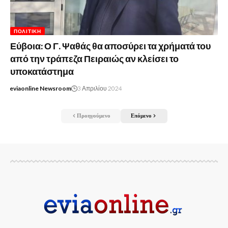
ΠΟΛΙΤΙΚΉ
Εύβοια: Ο Γ. Ψαθάς θα αποσύρει τα χρήματά του
από την τράπεζα Πειραιώς αν κλείσει το
υποκατάστημα
eviaonline Newsroom
3 Απριλίου 2024
Προηγούμενο
Επόμενο