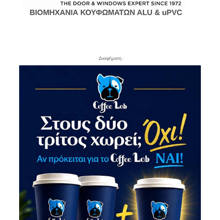
- Διαφήμιση -