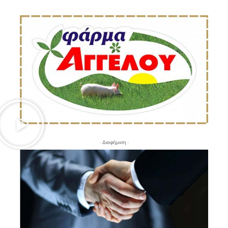
- Διαφήμιση -