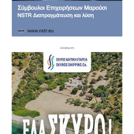
- Διαφήμιση -