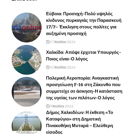
Εύβοια: Προσοχή-Πολύ υψηλός
κίνδυνος πυρκαγιάς την Παρασκευή
17/7– Έκκληση στους πολίτες για
αυξημένη προσοχή
17 Ιουλίου 2026
Χαλκίδα: Απόψε έρχεται Υπουργός-
Ποιος είναι-Ο λόγος
13 Ιουλίου 2026
Πολεμική Αεροπορία: Αναγκαστική
προσγείωση F-16 στη Ζάκυνθο που
συμμετείχε σε άσκηση-Η κατάσταση
της υγείας των πιλότων-Ο λόγος
9 Ιουλίου 2026
Δήμος Χαλκιδέων: Η έκθεση «Το
Καταφύγιο» στη Δημοτική
Πινακοθήκη Μυταρά – Ελεύθερη
είσοδος