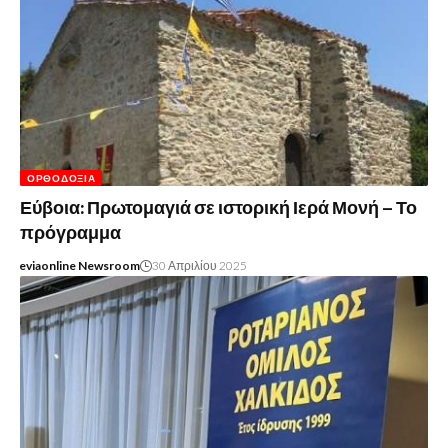
ΟΡΘΟΔΟΞΊΑ
Εύβοια: Πρωτομαγιά σε ιστορική Ιερά Μονή – Το
πρόγραμμα
eviaonline Newsroom
30 Απριλίου 2025