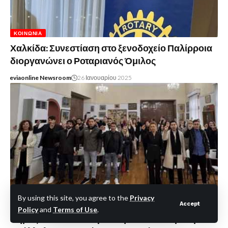
ΚΟΙΝΩΝΊΑ
Χαλκίδα: Συνεστίαση στο ξενοδοχείο Παλίρροια
διοργανώνει ο Ροταριανός Όμιλος
eviaonline Newsroom
26 Ιανουαρίου 2025
By using this site, you agree to the
Privacy
Accept
ΚΟΙΝΩΝΊΑ
Policy
and
Terms of Use
.
Δήμος Χαλκιδέων: Ορκίστηκαν 29 νέοι μόνιμοι