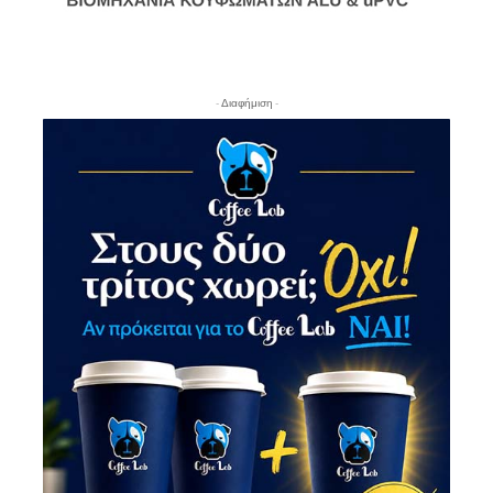
- Διαφήμιση -