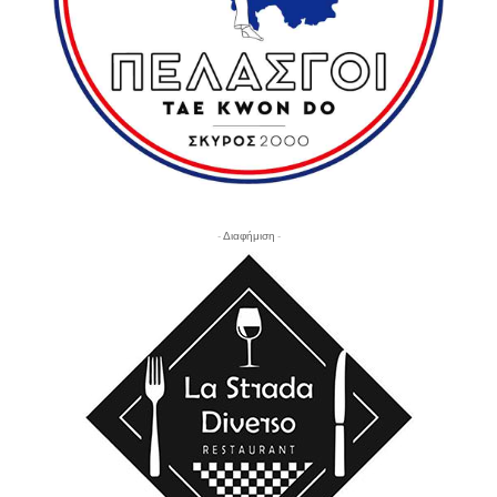
- Διαφήμιση -