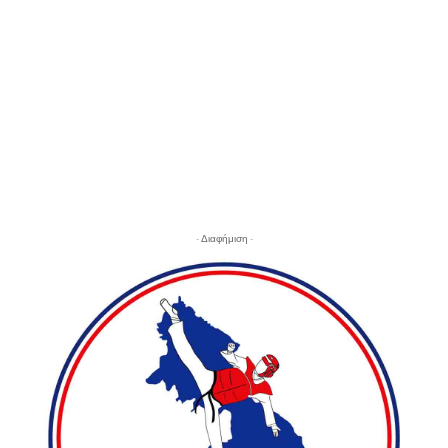
- Διαφήμιση -