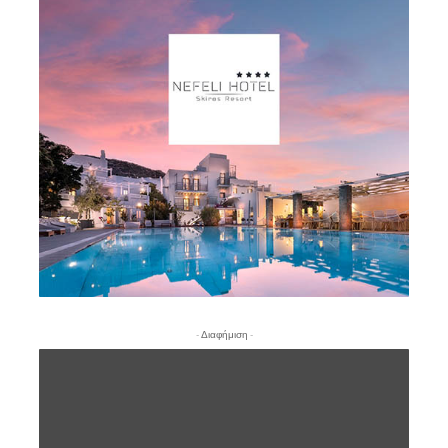
- Διαφήμιση -