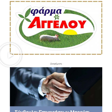
- Διαφήμιση -