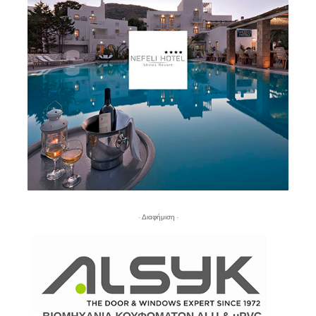
- Διαφήμιση -