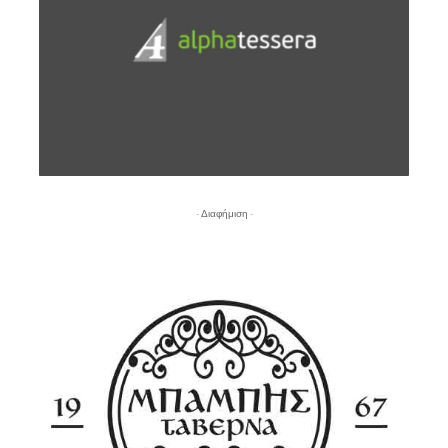
- Διαφήμιση -