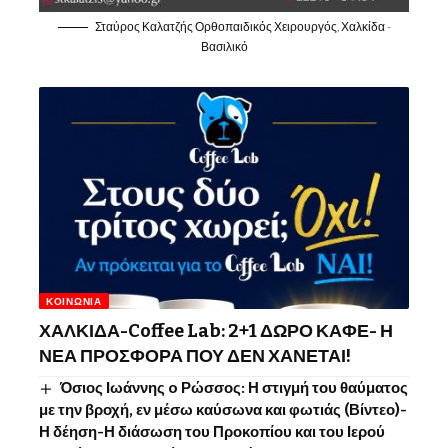
Σταύρος Καλατζής Ορθοπαιδικός Χειρουργός, Χαλκίδα -
Βασιλικό
ΚΟΙΝΩΝΊΑ
ΧΑΛΚΙΔΑ-Coffee Lab: 2+1 ΔΩΡΟ ΚΑΦΕ- Η
ΝΕΑ ΠΡΟΣΦΟΡΑ ΠΟΥ ΔΕΝ ΧΑΝΕΤΑΙ!
Όσιος Ιωάννης o Ρώσσος: Η στιγμή του θαύματος
με την βροχή, εν μέσω καύσωνα και φωτιάς (Βίντεο)-
Η δέηση-Η διάσωση του Προκοπίου και του Ιερού