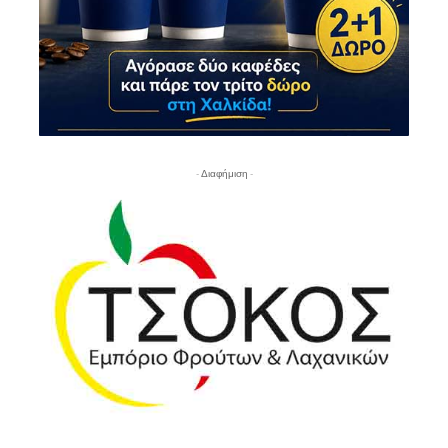
- Διαφήμιση -