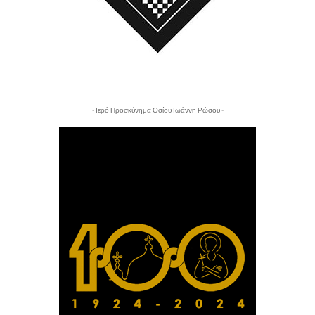
- Ιερό Προσκύνημα Οσίου Ιωάννη Ρώσου -