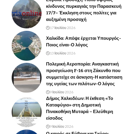
κίνδυνος πυρκαγιάς την Παρασκευή
17/7– Έκκληση στους πολίτες για
αυξημένη προσοχή
17 Ιουλίου 2026
Χαλκίδα: Απόψε έρχεται Υπουργός-
Ποιος είναι-Ο λόγος
13 Ιουλίου 2026
Πολεμική Αεροπορία: Αναγκαστική
προσγείωση F-16 στη Ζάκυνθο που
συμμετείχε σε άσκηση-Η κατάσταση
της υγείας των πιλότων-Ο λόγος
9 Ιουλίου 2026
Δήμος Χαλκιδέων: Η έκθεση «Το
Καταφύγιο» στη Δημοτική
Πινακοθήκη Μυταρά – Ελεύθερη
είσοδος
9 Ιουλίου 2026
Ο καιρός σε Εύβοια και Σκύρο: