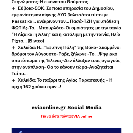
Σκηνώματος-Η εικόνα του Θαύματος
Εύβοια-ΣΟΚ: Σε ποια υπηρεσία του Δημοσίου,
εμφανίστηκαν αίφνης ΔΥΟ βαλιτσάτοι τύποι με
Passat και.. ανέκριναν τον… Πασά-ΤΖΗ για υπόθεση
ΦΩΤΙΑ;-Το… Μπουρλότο-Οι ομοιότητες με την ταινία
“Η Λίζα και η Άλλη” και η κατάληξη με την ταινία, Ηλία
Ρίχτο… (Βίντεο)
Χαλκίδα: Η…”Έξυπνη Πόλη” της Βάκα- Σκαμμένοι
δρόμοι τον Αύγουστο-Ράβε, ξήλωνε -Το …Ψηφιακό
αποτύπωμα της Έλενας-Δεν άλλαξαν τους αγωγούς
στην ανάπλαση- Θα το κάνουν τώρα-Αναζητείται
Τσίπα…
Χαλκίδα: Το παζάρι της Αγίας Παρασκευής – Η
αρχή 162 χρόνια πριν…!
eviaonline.gr Social Media
Για να είστε πάντα EVIA online