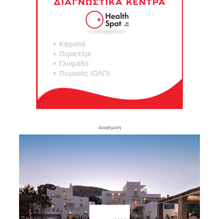
- Διαφήμιση -