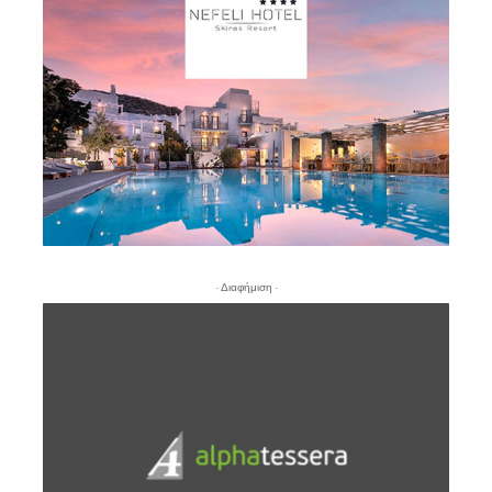
- Διαφήμιση -