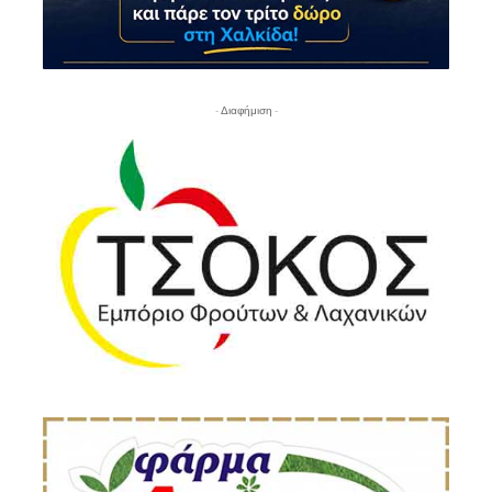
- Διαφήμιση -