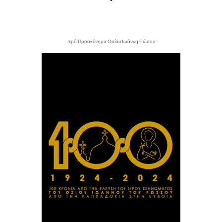
- Ιερό Προσκύνημα Οσίου Ιωάννη Ρώσου -