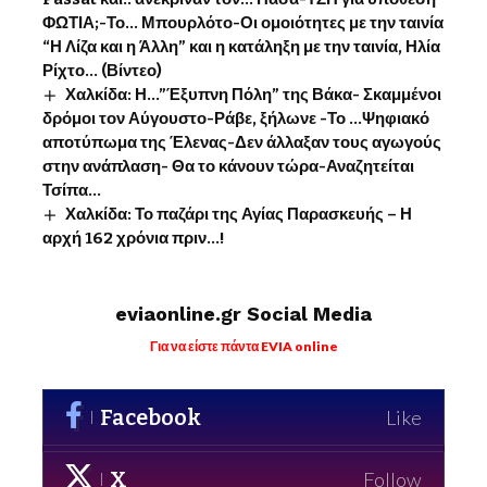
ΦΩΤΙΑ;-Το… Μπουρλότο-Οι ομοιότητες με την ταινία
“Η Λίζα και η Άλλη” και η κατάληξη με την ταινία, Ηλία
Ρίχτο… (Βίντεο)
Χαλκίδα: Η…”Έξυπνη Πόλη” της Βάκα- Σκαμμένοι
δρόμοι τον Αύγουστο-Ράβε, ξήλωνε -Το …Ψηφιακό
αποτύπωμα της Έλενας-Δεν άλλαξαν τους αγωγούς
στην ανάπλαση- Θα το κάνουν τώρα-Αναζητείται
Τσίπα…
Χαλκίδα: Το παζάρι της Αγίας Παρασκευής – Η
αρχή 162 χρόνια πριν…!
eviaonline.gr Social Media
Για να είστε πάντα EVIA online
Facebook
Like
X
Follow