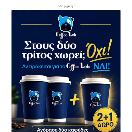
- Διαφήμιση -