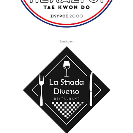
- Διαφήμιση -