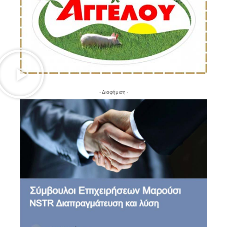
- Διαφήμιση -