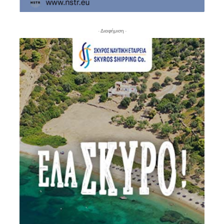
- Διαφήμιση -