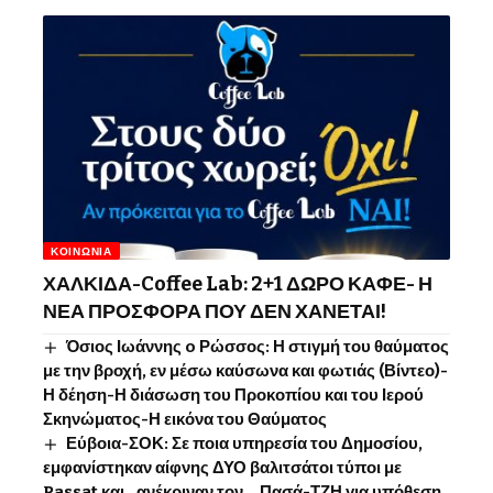
ΚΟΙΝΩΝΊΑ
ΧΑΛΚΙΔΑ-Coffee Lab: 2+1 ΔΩΡΟ ΚΑΦΕ- Η
ΝΕΑ ΠΡΟΣΦΟΡΑ ΠΟΥ ΔΕΝ ΧΑΝΕΤΑΙ!
Όσιος Ιωάννης o Ρώσσος: Η στιγμή του θαύματος
με την βροχή, εν μέσω καύσωνα και φωτιάς (Βίντεο)-
Η δέηση-Η διάσωση του Προκοπίου και του Ιερού
Σκηνώματος-Η εικόνα του Θαύματος
Εύβοια-ΣΟΚ: Σε ποια υπηρεσία του Δημοσίου,
εμφανίστηκαν αίφνης ΔΥΟ βαλιτσάτοι τύποι με
Passat και.. ανέκριναν τον… Πασά-ΤΖΗ για υπόθεση