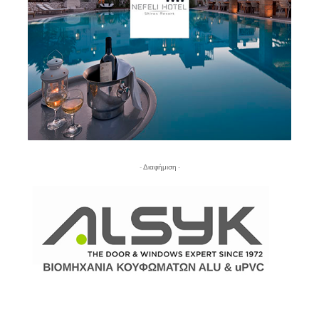
- Διαφήμιση -