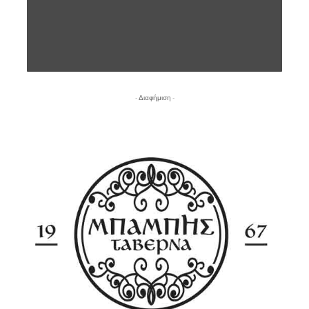
- Διαφήμιση -