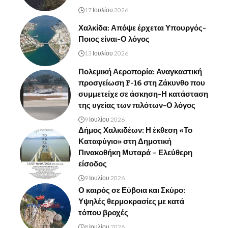
17 Ιουλίου 2026
Χαλκίδα: Απόψε έρχεται Υπουργός-
Ποιος είναι-Ο λόγος
13 Ιουλίου 2026
Πολεμική Αεροπορία: Αναγκαστική
προσγείωση F-16 στη Ζάκυνθο που
συμμετείχε σε άσκηση-Η κατάσταση
της υγείας των πιλότων-Ο λόγος
9 Ιουλίου 2026
Δήμος Χαλκιδέων: Η έκθεση «Το
Καταφύγιο» στη Δημοτική
Πινακοθήκη Μυταρά – Ελεύθερη
είσοδος
9 Ιουλίου 2026
Ο καιρός σε Εύβοια και Σκύρο:
Υψηλές θερμοκρασίες με κατά
τόπου βροχές
8 Ιουλίου 2026