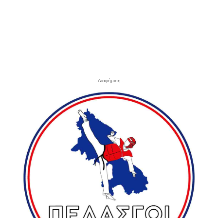
- Διαφήμιση -