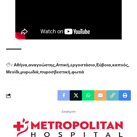
#
Αθήνα
αναγνώστης
Αττική
εργοστάσιο
Εύβοια
καπνός
Μενίδι
μυρωδιά
πυροσβεστική
φωτιά
- Διαφήμιση -