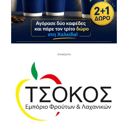
- Διαφήμιση -