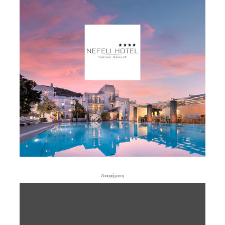
- Διαφήμιση -