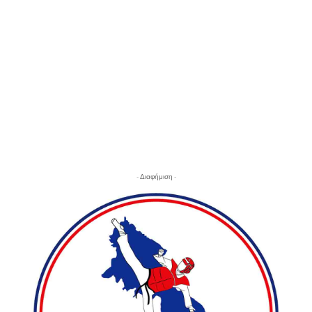
- Διαφήμιση -