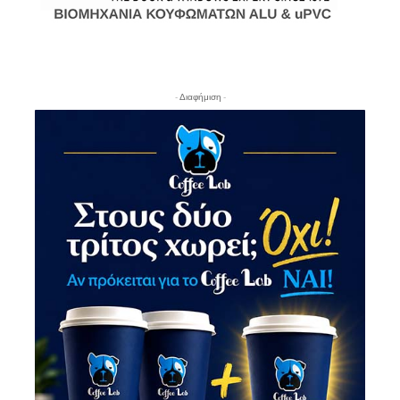
- Διαφήμιση -