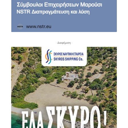
- Διαφήμιση -