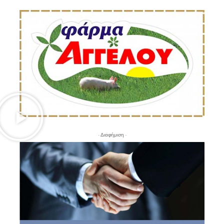
- Διαφήμιση -