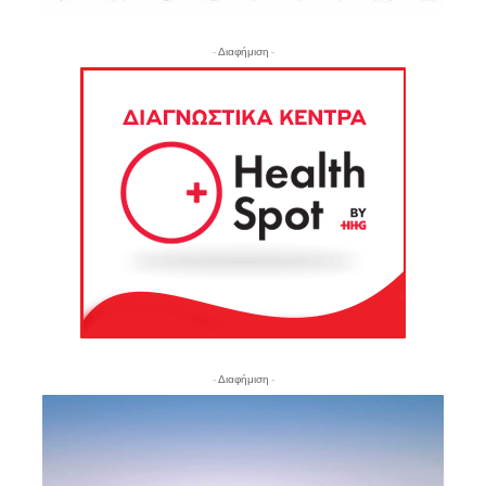
- Διαφήμιση -
- Διαφήμιση -