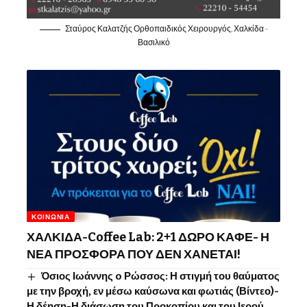
Σταύρος Καλατζής Ορθοπαιδικός Χειρουργός, Χαλκίδα -
Βασιλικό
ΚΟΙΝΩΝΊΑ
ΧΑΛΚΙΔΑ-Coffee Lab: 2+1 ΔΩΡΟ ΚΑΦΕ- Η
ΝΕΑ ΠΡΟΣΦΟΡΑ ΠΟΥ ΔΕΝ ΧΑΝΕΤΑΙ!
Όσιος Ιωάννης o Ρώσσος: Η στιγμή του θαύματος
με την βροχή, εν μέσω καύσωνα και φωτιάς (Βίντεο)-
Η δέηση-Η διάσωση του Προκοπίου και του Ιερού