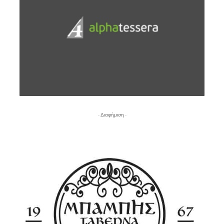
- Διαφήμιση -