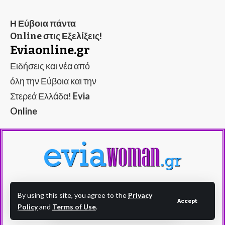
Η Εύβοια πάντα
Online στις Εξελίξεις!
Eviaonline.gr
Ειδήσεις και νέα από
όλη την Εύβοια και την
Στερεά Ελλάδα!
Evia
Online
Evia Woman - eviawoman.gr - Η Εύβοια στα
By using this site, you agree to the
Privacy
Accept
καλύτερά της!
Policy
and
Terms of Use
.