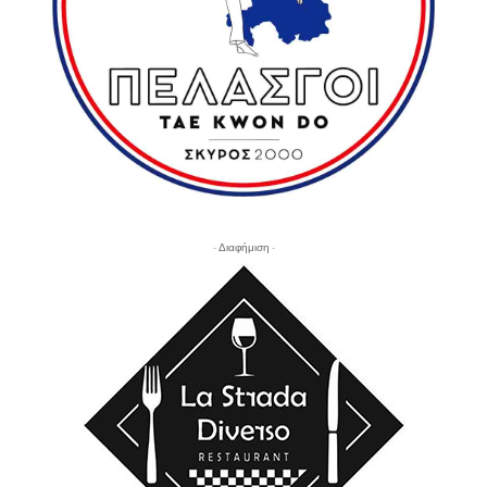
- Διαφήμιση -