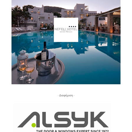
- Διαφήμιση -