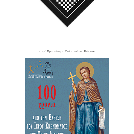
- Ιερό Προσκύνημα Οσίου Ιωάννη Ρώσου -