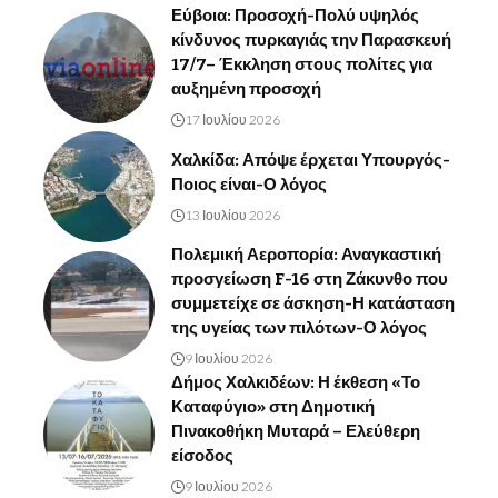
Εύβοια: Προσοχή-Πολύ υψηλός
κίνδυνος πυρκαγιάς την Παρασκευή
17/7– Έκκληση στους πολίτες για
αυξημένη προσοχή
17 Ιουλίου 2026
Χαλκίδα: Απόψε έρχεται Υπουργός-
Ποιος είναι-Ο λόγος
13 Ιουλίου 2026
Πολεμική Αεροπορία: Αναγκαστική
προσγείωση F-16 στη Ζάκυνθο που
συμμετείχε σε άσκηση-Η κατάσταση
της υγείας των πιλότων-Ο λόγος
9 Ιουλίου 2026
Δήμος Χαλκιδέων: Η έκθεση «Το
Καταφύγιο» στη Δημοτική
Πινακοθήκη Μυταρά – Ελεύθερη
είσοδος
9 Ιουλίου 2026