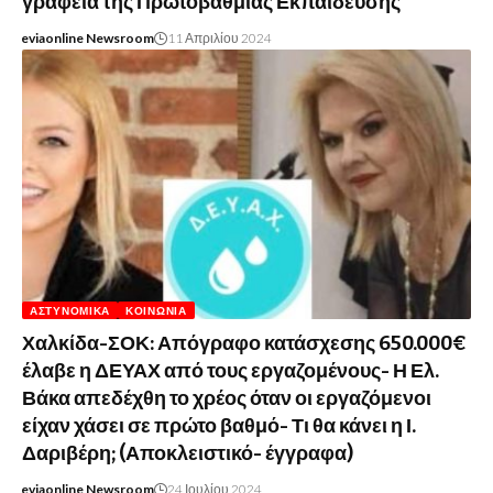
γραφεία της Πρωτοβάθμιας Εκπαίδευσης
eviaonline Newsroom
11 Απριλίου 2024
ΑΣΤΥΝΟΜΙΚΆ
ΚΟΙΝΩΝΊΑ
Χαλκίδα-ΣΟΚ: Απόγραφο κατάσχεσης 650.000€
έλαβε η ΔΕΥΑΧ από τους εργαζομένους- Η Ελ.
Βάκα απεδέχθη το χρέος όταν οι εργαζόμενοι
είχαν χάσει σε πρώτο βαθμό- Τι θα κάνει η Ι.
Δαριβέρη; (Αποκλειστικό- έγγραφα)
eviaonline Newsroom
24 Ιουλίου 2024