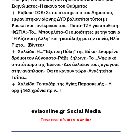
Σκηνώματος-Η εικόνα του Θαύματος
Εύβοια-ΣΟΚ: Σε ποια υπηρεσία του Δημοσίου,
εμφανίστηκαν αίφνης ΔΥΟ βαλιτσάτοι τύποι με
Passat και.. ανέκριναν τον… Πασά-ΤΖΗ για υπόθεση
ΦΩΤΙΑ;-Το… Μπουρλότο-Οι ομοιότητες με την ταινία
“Η Λίζα και η Άλλη” και η κατάληξη με την ταινία, Ηλία
Ρίχτο… (Βίντεο)
Χαλκίδα: Η…”Έξυπνη Πόλη” της Βάκα- Σκαμμένοι
δρόμοι τον Αύγουστο-Ράβε, ξήλωνε -Το …Ψηφιακό
αποτύπωμα της Έλενας-Δεν άλλαξαν τους αγωγούς
στην ανάπλαση- Θα το κάνουν τώρα-Αναζητείται
Τσίπα…
Χαλκίδα: Το παζάρι της Αγίας Παρασκευής – Η
αρχή 162 χρόνια πριν…!
eviaonline.gr Social Media
Για να είστε πάντα EVIA online