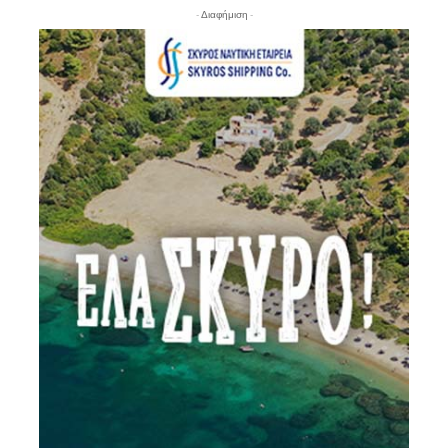
- Διαφήμιση -