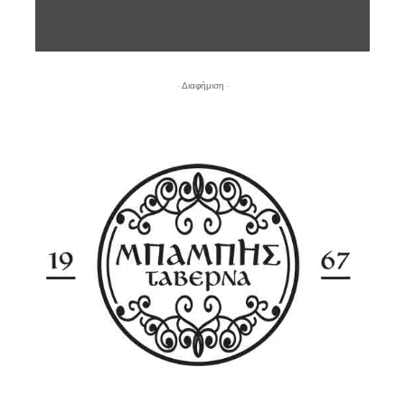
- Διαφήμιση -