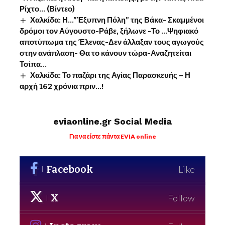
Ρίχτο… (Βίντεο)
Χαλκίδα: Η…”Έξυπνη Πόλη” της Βάκα- Σκαμμένοι
δρόμοι τον Αύγουστο-Ράβε, ξήλωνε -Το …Ψηφιακό
αποτύπωμα της Έλενας-Δεν άλλαξαν τους αγωγούς
στην ανάπλαση- Θα το κάνουν τώρα-Αναζητείται
Τσίπα…
Χαλκίδα: Το παζάρι της Αγίας Παρασκευής – Η
αρχή 162 χρόνια πριν…!
eviaonline.gr Social Media
Για να είστε πάντα EVIA online
Facebook
Like
X
Follow