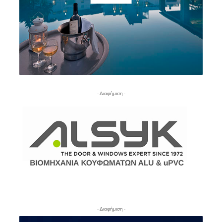
- Διαφήμιση -
- Διαφήμιση -