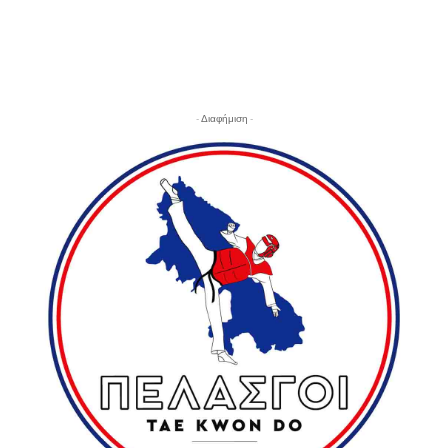
- Διαφήμιση -