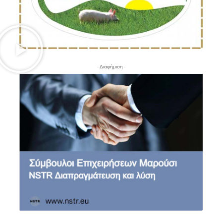
- Διαφήμιση -