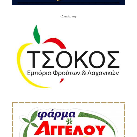
- Διαφήμιση -