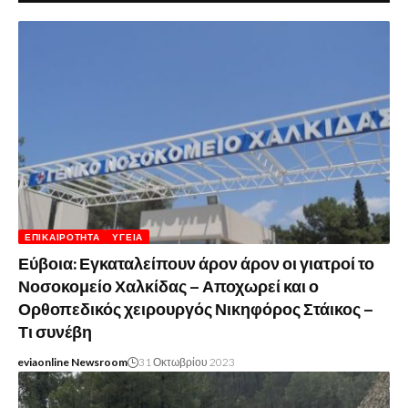
ΕΠΙΚΑΙΡΌΤΗΤΑ
ΥΓΕΊΑ
Εύβοια: Εγκαταλείπουν άρον άρον οι γιατροί το
Νοσοκομείο Χαλκίδας – Αποχωρεί και ο
Ορθοπεδικός χειρουργός Νικηφόρος Στάικος –
Τι συνέβη
eviaonline Newsroom
31 Οκτωβρίου 2023