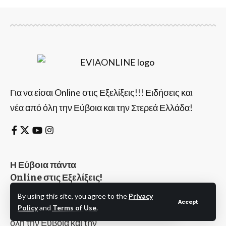
Για να είσαι Online στις Εξελίξεις!!! Ειδήσεις και
νέα από όλη την Εύβοια και την Στερεά Ελλάδα!
Η Εύβοια πάντα
Online στις Εξελίξεις!
Eviaonline.gr
By using this site, you agree to the
Privacy
Accept
Ειδήσεις και νέα από
Policy
and
Terms of Use
.
όλη την Εύβοια και την