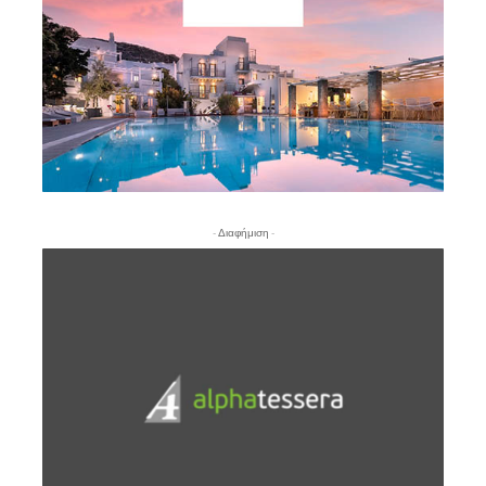
- Διαφήμιση -