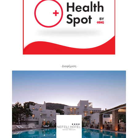
- Διαφήμιση -