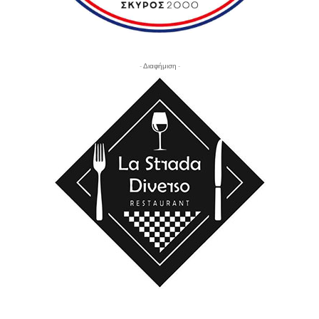
- Διαφήμιση -