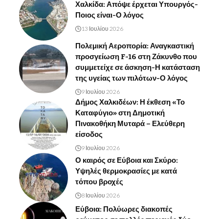
Χαλκίδα: Απόψε έρχεται Υπουργός-
Ποιος είναι-Ο λόγος
13 Ιουλίου 2026
Πολεμική Αεροπορία: Αναγκαστική
προσγείωση F-16 στη Ζάκυνθο που
συμμετείχε σε άσκηση-Η κατάσταση
της υγείας των πιλότων-Ο λόγος
9 Ιουλίου 2026
Δήμος Χαλκιδέων: Η έκθεση «Το
Καταφύγιο» στη Δημοτική
Πινακοθήκη Μυταρά – Ελεύθερη
είσοδος
9 Ιουλίου 2026
Ο καιρός σε Εύβοια και Σκύρο:
Υψηλές θερμοκρασίες με κατά
τόπου βροχές
8 Ιουλίου 2026
Εύβοια: Πολύωρες διακοπές