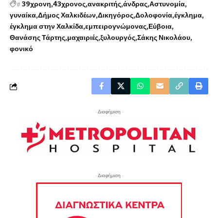
#
39χρονη
43χρονος
ανακριτής
άνδρας
Αστυνομία
γυναίκα
Δήμος Χαλκιδέων
Δικηγόρος
Δολοφονία
έγκλημα
έγκλημα στην Χαλκίδα
εμπειρογνώμονας
Εύβοια
Θανάσης Τάρτης
μαχαιριές
ξυλουργός
Σάκης Νικολάου
φονικό
- Διαφήμιση -
- Διαφήμιση -