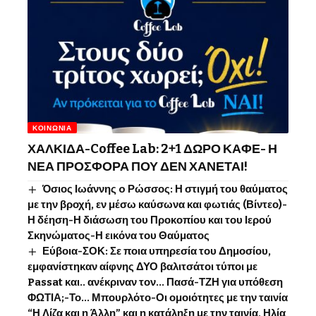
ΚΟΙΝΩΝΊΑ
ΧΑΛΚΙΔΑ-Coffee Lab: 2+1 ΔΩΡΟ ΚΑΦΕ- Η
ΝΕΑ ΠΡΟΣΦΟΡΑ ΠΟΥ ΔΕΝ ΧΑΝΕΤΑΙ!
Όσιος Ιωάννης o Ρώσσος: Η στιγμή του θαύματος
με την βροχή, εν μέσω καύσωνα και φωτιάς (Βίντεο)-
Η δέηση-Η διάσωση του Προκοπίου και του Ιερού
Σκηνώματος-Η εικόνα του Θαύματος
Εύβοια-ΣΟΚ: Σε ποια υπηρεσία του Δημοσίου,
εμφανίστηκαν αίφνης ΔΥΟ βαλιτσάτοι τύποι με
Passat και.. ανέκριναν τον… Πασά-ΤΖΗ για υπόθεση
ΦΩΤΙΑ;-Το… Μπουρλότο-Οι ομοιότητες με την ταινία
“Η Λίζα και η Άλλη” και η κατάληξη με την ταινία, Ηλία