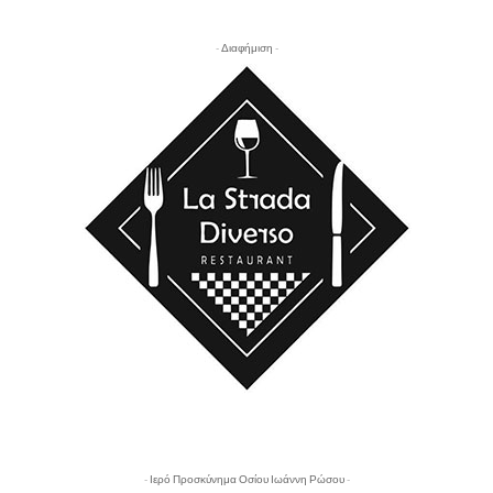
- Διαφήμιση -
- Ιερό Προσκύνημα Οσίου Ιωάννη Ρώσου -