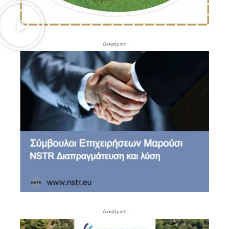
- Διαφήμιση -
- Διαφήμιση -