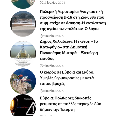
13 Ιουλίου 2026
Πολεμική Αεροπορία: Αναγκαστική
προσγείωση F-16 στη Ζάκυνθο που
συμμετείχε σε άσκηση-Η κατάσταση
της υγείας των πιλότων-Ο λόγος
9 Ιουλίου 2026
Δήμος Χαλκιδέων: Η έκθεση «Το
Καταφύγιο» στη Δημοτική
Πινακοθήκη Μυταρά – Ελεύθερη
είσοδος
9 Ιουλίου 2026
Ο καιρός σε Εύβοια και Σκύρο:
Υψηλές θερμοκρασίες με κατά
τόπου βροχές
8 Ιουλίου 2026
Εύβοια: Πολύωρες διακοπές
ρεύματος σε πολλές περιοχές δύο
δήμων την Τετάρτη