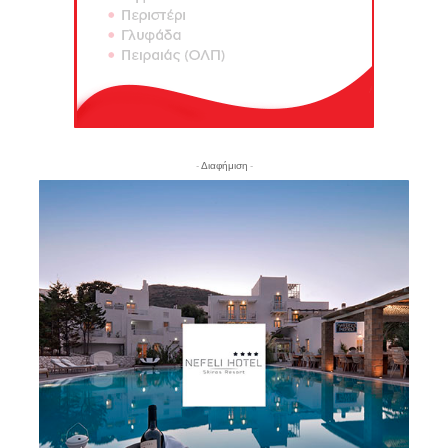
- Διαφήμιση -