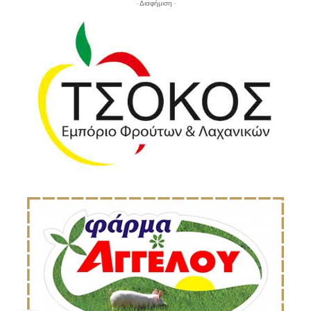
- Διαφήμιση -