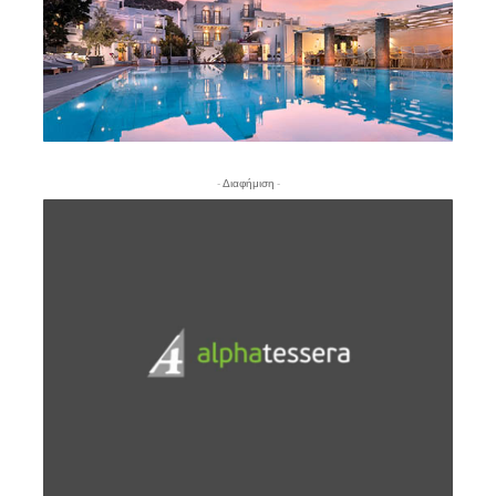
- Διαφήμιση -