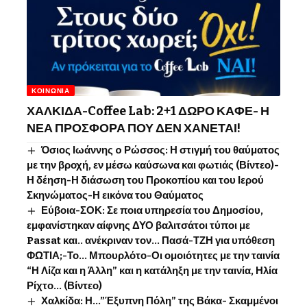
ΚΟΙΝΩΝΊΑ
ΧΑΛΚΙΔΑ-Coffee Lab: 2+1 ΔΩΡΟ ΚΑΦΕ- Η
ΝΕΑ ΠΡΟΣΦΟΡΑ ΠΟΥ ΔΕΝ ΧΑΝΕΤΑΙ!
Όσιος Ιωάννης o Ρώσσος: Η στιγμή του θαύματος
με την βροχή, εν μέσω καύσωνα και φωτιάς (Βίντεο)-
Η δέηση-Η διάσωση του Προκοπίου και του Ιερού
Σκηνώματος-Η εικόνα του Θαύματος
Εύβοια-ΣΟΚ: Σε ποια υπηρεσία του Δημοσίου,
εμφανίστηκαν αίφνης ΔΥΟ βαλιτσάτοι τύποι με
Passat και.. ανέκριναν τον… Πασά-ΤΖΗ για υπόθεση
ΦΩΤΙΑ;-Το… Μπουρλότο-Οι ομοιότητες με την ταινία
“Η Λίζα και η Άλλη” και η κατάληξη με την ταινία, Ηλία
Ρίχτο… (Βίντεο)
Χαλκίδα: Η…”Έξυπνη Πόλη” της Βάκα- Σκαμμένοι