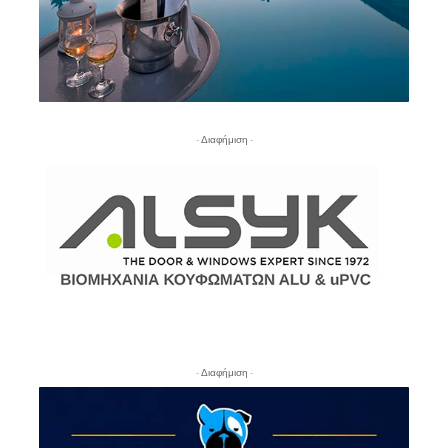
- Διαφήμιση -
- Διαφήμιση -