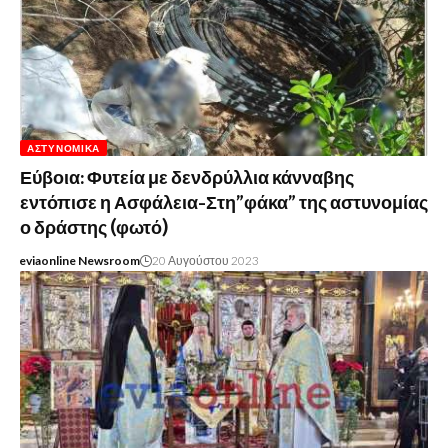
ΑΣΤΥΝΟΜΙΚΆ
Εύβοια: Φυτεία με δενδρύλλια κάνναβης
εντόπισε η Ασφάλεια-Στη”φάκα” της αστυνομίας
ο δράστης (φωτό)
eviaonline Newsroom
20 Αυγούστου 2023