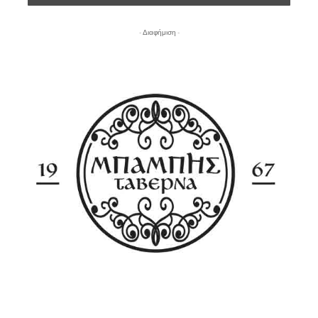
- Διαφήμιση -