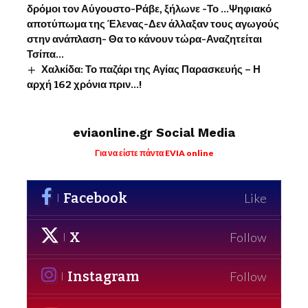
δρόμοι τον Αύγουστο-Ράβε, ξήλωνε -Το …Ψηφιακό
αποτύπωμα της Έλενας-Δεν άλλαξαν τους αγωγούς
στην ανάπλαση- Θα το κάνουν τώρα-Αναζητείται
Τσίπα…
Χαλκίδα: Το παζάρι της Αγίας Παρασκευής – Η
αρχή 162 χρόνια πριν…!
eviaonline.gr Social Media
Για να είστε πάντα EVIA online
Facebook
Like
X
Follow
Instagram
Follow