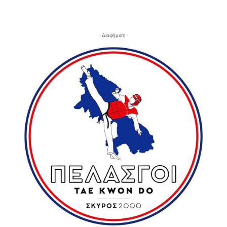
- Διαφήμιση -