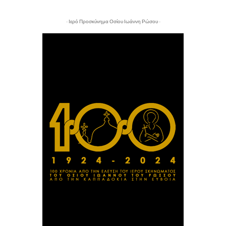
- Ιερό Προσκύνημα Οσίου Ιωάννη Ρώσου -