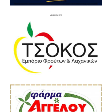
- Διαφήμιση -