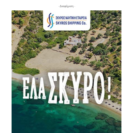
- Διαφήμιση -