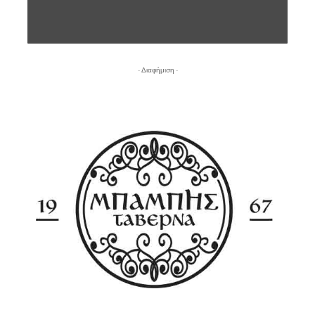
- Διαφήμιση -