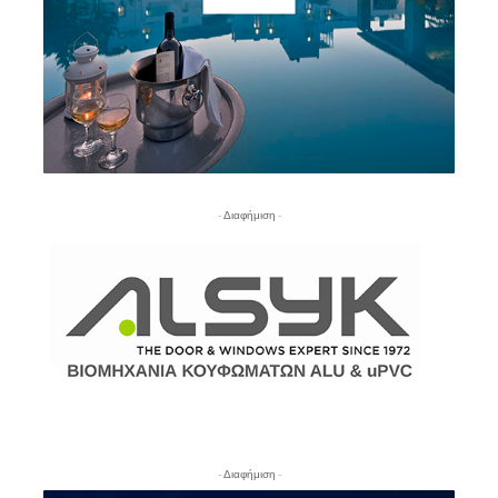
- Διαφήμιση -
- Διαφήμιση -