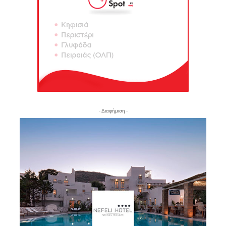
- Διαφήμιση -