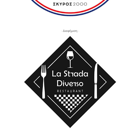
- Διαφήμιση -