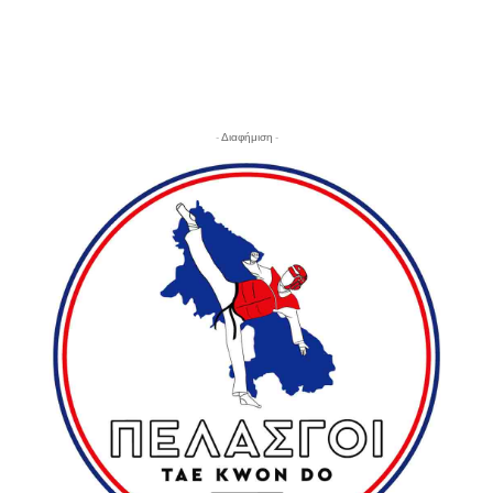
- Διαφήμιση -