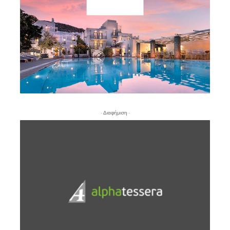
- Διαφήμιση -