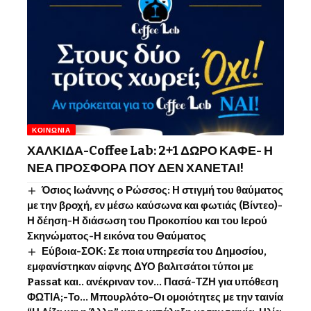
ΚΟΙΝΩΝΊΑ
ΧΑΛΚΙΔΑ-Coffee Lab: 2+1 ΔΩΡΟ ΚΑΦΕ- Η
ΝΕΑ ΠΡΟΣΦΟΡΑ ΠΟΥ ΔΕΝ ΧΑΝΕΤΑΙ!
Όσιος Ιωάννης o Ρώσσος: Η στιγμή του θαύματος
με την βροχή, εν μέσω καύσωνα και φωτιάς (Βίντεο)-
Η δέηση-Η διάσωση του Προκοπίου και του Ιερού
Σκηνώματος-Η εικόνα του Θαύματος
Εύβοια-ΣΟΚ: Σε ποια υπηρεσία του Δημοσίου,
εμφανίστηκαν αίφνης ΔΥΟ βαλιτσάτοι τύποι με
Passat και.. ανέκριναν τον… Πασά-ΤΖΗ για υπόθεση
ΦΩΤΙΑ;-Το… Μπουρλότο-Οι ομοιότητες με την ταινία