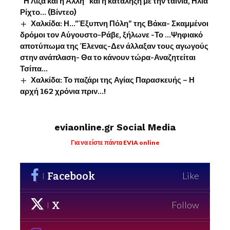
“Η Λίζα και η Άλλη” και η κατάληξη με την ταινία, Ηλία
Ρίχτο… (Βίντεο)
Χαλκίδα: Η…”Έξυπνη Πόλη” της Βάκα- Σκαμμένοι
δρόμοι τον Αύγουστο-Ράβε, ξήλωνε -Το …Ψηφιακό
αποτύπωμα της Έλενας-Δεν άλλαξαν τους αγωγούς
στην ανάπλαση- Θα το κάνουν τώρα-Αναζητείται
Τσίπα…
Χαλκίδα: Το παζάρι της Αγίας Παρασκευής – Η
αρχή 162 χρόνια πριν…!
eviaonline.gr Social Media
Για να είστε πάντα EVIA online
Facebook
Like
X
Follow