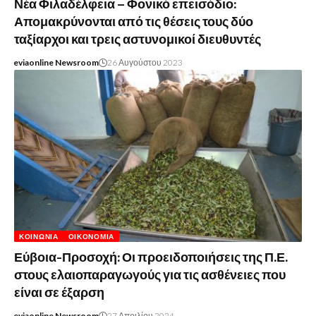
Νέα Φιλαδέλφεια – Φονικό επεισόδιο:
Απομακρύνονται από τις θέσεις τους δύο
ταξίαρχοι και τρεις αστυνομικοί διευθυντές
eviaonline Newsroom
26 Αυγούστου 2023
ΚΟΙΝΩΝΊΑ
ΟΙΚΟΝΟΜΊΑ
Εύβοια-Προσοχή: Οι προειδοποιήσεις της Π.Ε.
στους ελαιοπαραγωγούς για τις ασθένειες που
είναι σε έξαρση
eviaonline Newsroom
27 Απριλίου 2024