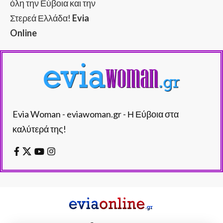
όλη την Εύβοια και την
Στερεά Ελλάδα!
Evia
Online
Evia Woman - eviawoman.gr - Η Εύβοια στα
καλύτερά της!