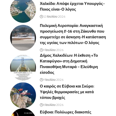
Χαλκίδα: Απόψε έρχεται Υπουργός-
Ποιος είναι-Ο λόγος
13 Ιουλίου 2026
Πολεμική Αεροπορία: Αναγκαστική
προσγείωση F-16 στη Ζάκυνθο που
συμμετείχε σε άσκηση-Η κατάσταση
της υγείας των πιλότων-Ο λόγος
9 Ιουλίου 2026
Δήμος Χαλκιδέων: Η έκθεση «Το
Καταφύγιο» στη Δημοτική
Πινακοθήκη Μυταρά – Ελεύθερη
είσοδος
9 Ιουλίου 2026
Ο καιρός σε Εύβοια και Σκύρο:
Υψηλές θερμοκρασίες με κατά
τόπου βροχές
8 Ιουλίου 2026
Εύβοια: Πολύωρες διακοπές