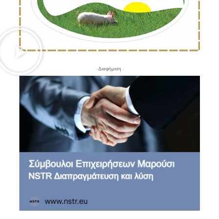
- Διαφήμιση -