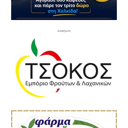
- Διαφήμιση -