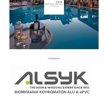
- Διαφήμιση -