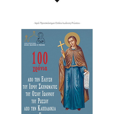
- Ιερό Προσκύνημα Οσίου Ιωάννη Ρώσου -