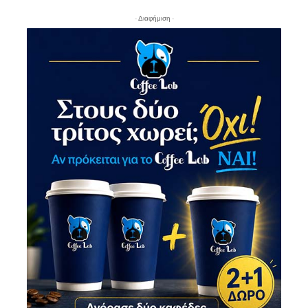
- Διαφήμιση -