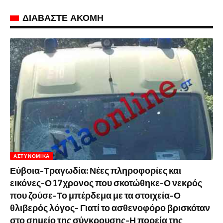
ΔΙΑΒΑΣΤΕ ΑΚΟΜΗ
ΑΣΤΥΝΟΜΙΚΆ
Εύβοια-Τραγωδία: Νέες πληροφορίες και
εικόνες-Ο 17χρονος που σκοτώθηκε-Ο νεκρός
που ζούσε-Το μπέρδεμα με τα στοιχεία-Ο
θλιβερός λόγος- Γιατί το ασθενοφόρο βρισκόταν
στο σημείο της σύγκρουσης-Η πορεία της