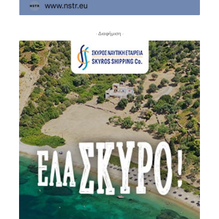
- Διαφήμιση -