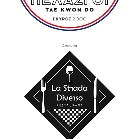
- Διαφήμιση -