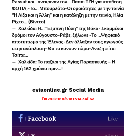
Passat και.. ανέκριναν τον… Πασά-ΤΖΗ για υπόθεση
ΦΩΤΙΑ;-Το… Μπουρλότο-Οι ομοιότητες με την ταινία
“Η Λίζα και η Άλλη” και η κατάληξη με την ταινία, Ηλία
Ρίχτο… (Βίντεο)
Χαλκίδα: Η…”Έξυπνη Πόλη” της Βάκα- Σκαμμένοι
δρόμοι τον Αύγουστο-Ράβε, ξήλωνε -Το …Ψηφιακό
αποτύπωμα της Έλενας-Δεν άλλαξαν τους αγωγούς
στην ανάπλαση- Θα το κάνουν τώρα-Αναζητείται
Τσίπα…
Χαλκίδα: Το παζάρι της Αγίας Παρασκευής – Η
αρχή 162 χρόνια πριν…!
eviaonline.gr Social Media
Για να είστε πάντα EVIA online
Facebook
Like
X
Follow