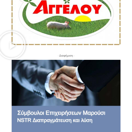
- Διαφήμιση -