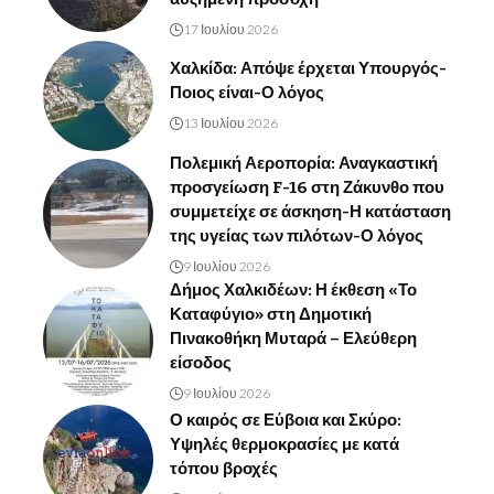
17 Ιουλίου 2026
Χαλκίδα: Απόψε έρχεται Υπουργός-
Ποιος είναι-Ο λόγος
13 Ιουλίου 2026
Πολεμική Αεροπορία: Αναγκαστική
προσγείωση F-16 στη Ζάκυνθο που
συμμετείχε σε άσκηση-Η κατάσταση
της υγείας των πιλότων-Ο λόγος
9 Ιουλίου 2026
Δήμος Χαλκιδέων: Η έκθεση «Το
Καταφύγιο» στη Δημοτική
Πινακοθήκη Μυταρά – Ελεύθερη
είσοδος
9 Ιουλίου 2026
Ο καιρός σε Εύβοια και Σκύρο:
Υψηλές θερμοκρασίες με κατά
τόπου βροχές