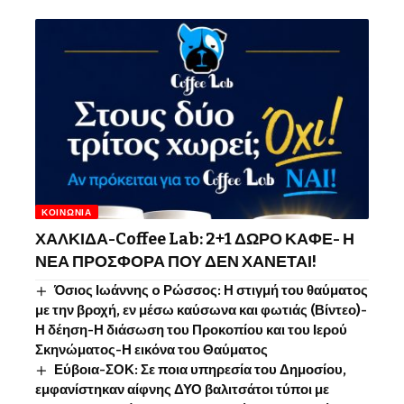
ΚΟΙΝΩΝΊΑ
ΧΑΛΚΙΔΑ-Coffee Lab: 2+1 ΔΩΡΟ ΚΑΦΕ- Η
ΝΕΑ ΠΡΟΣΦΟΡΑ ΠΟΥ ΔΕΝ ΧΑΝΕΤΑΙ!
Όσιος Ιωάννης o Ρώσσος: Η στιγμή του θαύματος
με την βροχή, εν μέσω καύσωνα και φωτιάς (Βίντεο)-
Η δέηση-Η διάσωση του Προκοπίου και του Ιερού
Σκηνώματος-Η εικόνα του Θαύματος
Εύβοια-ΣΟΚ: Σε ποια υπηρεσία του Δημοσίου,
εμφανίστηκαν αίφνης ΔΥΟ βαλιτσάτοι τύποι με