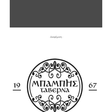
- Διαφήμιση -