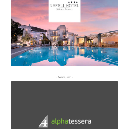
- Διαφήμιση -