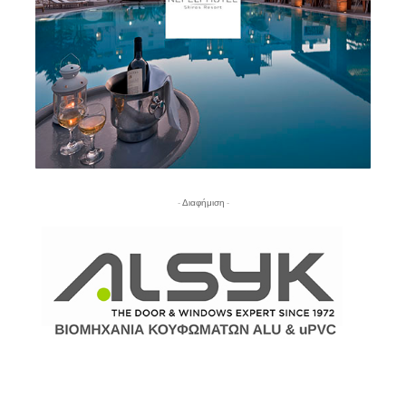
- Διαφήμιση -