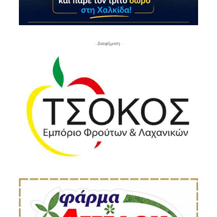
- Διαφήμιση -