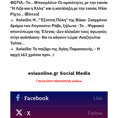
ΦΩΤΙΑ;-Το… Μπουρλότο-Οι ομοιότητες με την ταινία
“Η Λίζα και η Άλλη” και η κατάληξη με την ταινία, Ηλία
Ρίχτο… (Βίντεο)
Χαλκίδα: Η…”Έξυπνη Πόλη” της Βάκα- Σκαμμένοι
δρόμοι τον Αύγουστο-Ράβε, ξήλωνε -Το …Ψηφιακό
αποτύπωμα της Έλενας-Δεν άλλαξαν τους αγωγούς
στην ανάπλαση- Θα το κάνουν τώρα-Αναζητείται
Τσίπα…
Χαλκίδα: Το παζάρι της Αγίας Παρασκευής – Η
αρχή 162 χρόνια πριν…!
eviaonline.gr Social Media
Για να είστε πάντα EVIA online
Facebook
Like
X
Follow