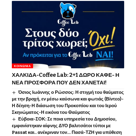
ΚΟΙΝΩΝΊΑ
ΧΑΛΚΙΔΑ-Coffee Lab: 2+1 ΔΩΡΟ ΚΑΦΕ- Η
ΝΕΑ ΠΡΟΣΦΟΡΑ ΠΟΥ ΔΕΝ ΧΑΝΕΤΑΙ!
Όσιος Ιωάννης o Ρώσσος: Η στιγμή του θαύματος
με την βροχή, εν μέσω καύσωνα και φωτιάς (Βίντεο)-
Η δέηση-Η διάσωση του Προκοπίου και του Ιερού
Σκηνώματος-Η εικόνα του Θαύματος
Εύβοια-ΣΟΚ: Σε ποια υπηρεσία του Δημοσίου,
εμφανίστηκαν αίφνης ΔΥΟ βαλιτσάτοι τύποι με
Passat και.. ανέκριναν τον… Πασά-ΤΖΗ για υπόθεση