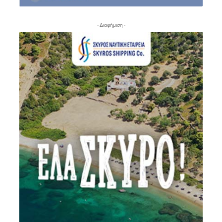
- Διαφήμιση -