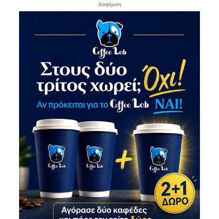
- Διαφήμιση -