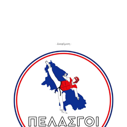
- Διαφήμιση -