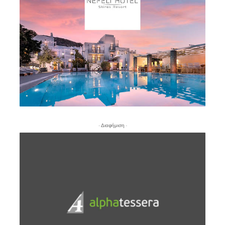
- Διαφήμιση -