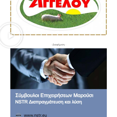
- Διαφήμιση -