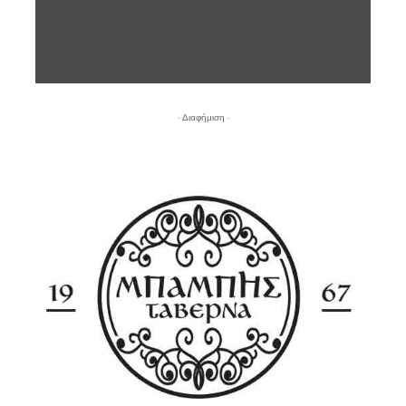
- Διαφήμιση -