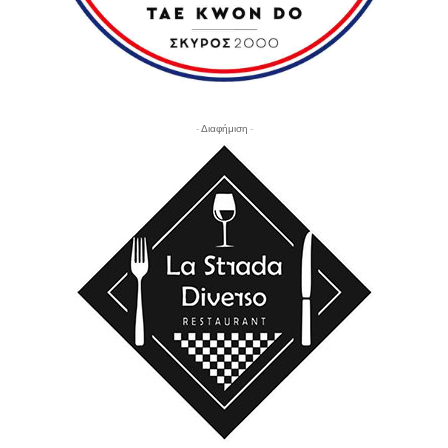
- Διαφήμιση -