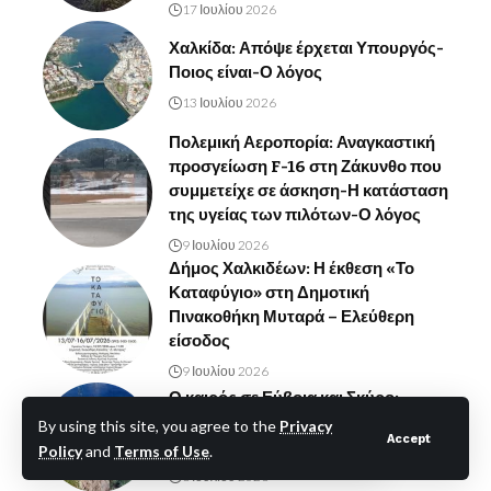
17 Ιουλίου 2026
Χαλκίδα: Απόψε έρχεται Υπουργός-
Ποιος είναι-Ο λόγος
13 Ιουλίου 2026
Πολεμική Αεροπορία: Αναγκαστική
προσγείωση F-16 στη Ζάκυνθο που
συμμετείχε σε άσκηση-Η κατάσταση
της υγείας των πιλότων-Ο λόγος
9 Ιουλίου 2026
Δήμος Χαλκιδέων: Η έκθεση «Το
Καταφύγιο» στη Δημοτική
Πινακοθήκη Μυταρά – Ελεύθερη
είσοδος
9 Ιουλίου 2026
Ο καιρός σε Εύβοια και Σκύρο:
Υψηλές θερμοκρασίες με κατά
By using this site, you agree to the
Privacy
Accept
τόπου βροχές
Policy
and
Terms of Use
.
8 Ιουλίου 2026