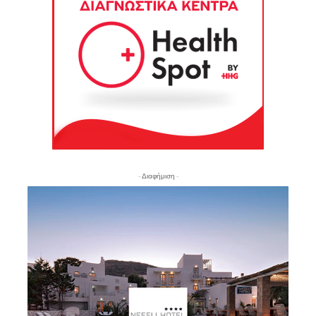
- Διαφήμιση -