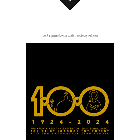
- Ιερό Προσκύνημα Οσίου Ιωάννη Ρώσου -