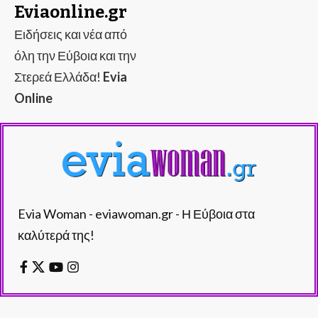
Eviaonline.gr
Ειδήσεις και νέα από
όλη την Εύβοια και την
Στερεά Ελλάδα!
Evia
Online
Evia Woman - eviawoman.gr - Η Εύβοια στα
καλύτερά της!