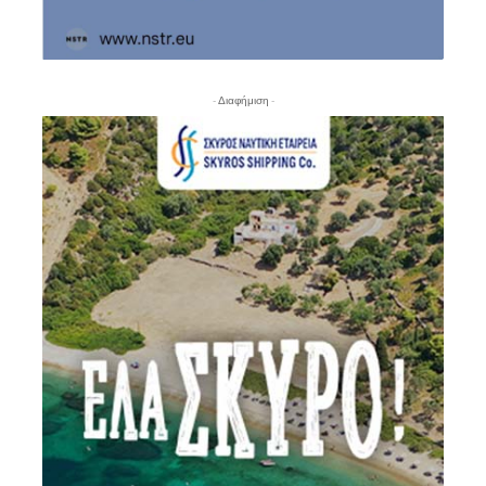
- Διαφήμιση -