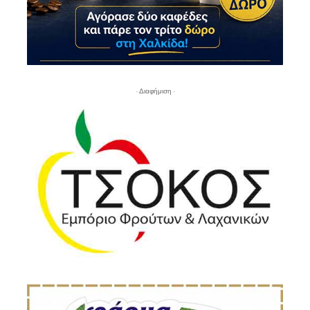
- Διαφήμιση -