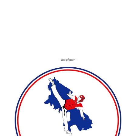
- Διαφήμιση -