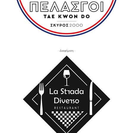
- Διαφήμιση -