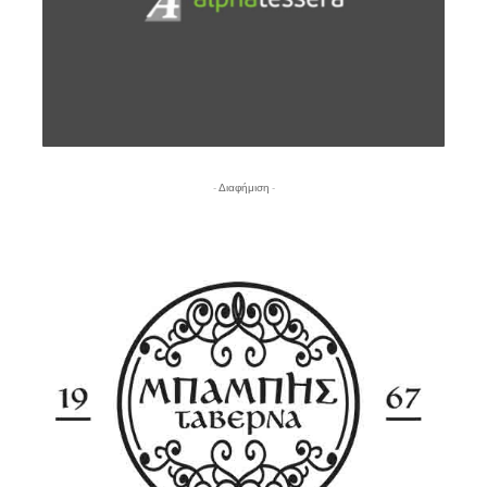
- Διαφήμιση -