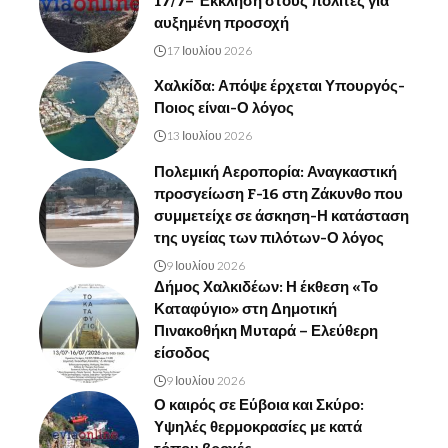
17/7– Έκκληση στους πολίτες για
αυξημένη προσοχή
17 Ιουλίου 2026
Χαλκίδα: Απόψε έρχεται Υπουργός-
Ποιος είναι-Ο λόγος
13 Ιουλίου 2026
Πολεμική Αεροπορία: Αναγκαστική
προσγείωση F-16 στη Ζάκυνθο που
συμμετείχε σε άσκηση-Η κατάσταση
της υγείας των πιλότων-Ο λόγος
9 Ιουλίου 2026
Δήμος Χαλκιδέων: Η έκθεση «Το
Καταφύγιο» στη Δημοτική
Πινακοθήκη Μυταρά – Ελεύθερη
είσοδος
9 Ιουλίου 2026
Ο καιρός σε Εύβοια και Σκύρο:
Υψηλές θερμοκρασίες με κατά