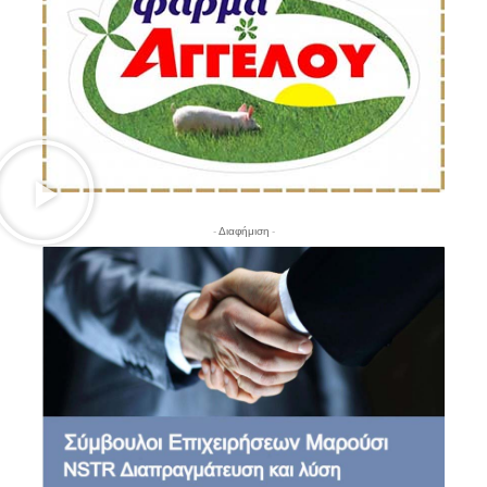
- Διαφήμιση -