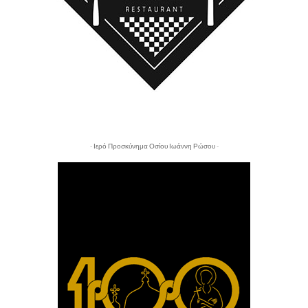
- Ιερό Προσκύνημα Οσίου Ιωάννη Ρώσου -