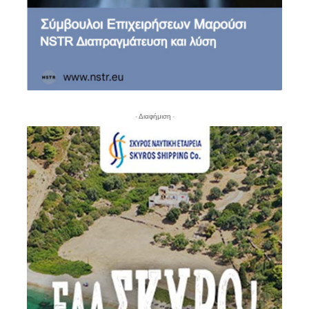
- Διαφήμιση -