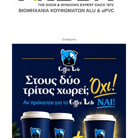
- Διαφήμιση -