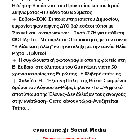
Η δέηση-Η διάσωση του Προκοπίου και του Ιερού
Σκηνώματος-Η εικόνα του Θαύματος
Εύβοια-ΣΟΚ: Σε ποια υπηρεσία του Δημοσίου,
εμφανίστηκαν αίφνης ΔΥΟ βαλιτσάτοι τύποι με
Passat και.. ανέκριναν τον… Πασά-ΤΖΗ για υπόθεση
ΦΩΤΙΑ;-Το… Μπουρλότο-Οι ομοιότητες με την ταινία
“Η Λίζα και η Άλλη” και η κατάληξη με την ταινία, Ηλία
Ρίχτο… (Βίντεο)
Η συγκλονιστική φωτογραφία από τις φωτιές στη
Β. Εύβοια, στο άλμπουμ του Guardian για τα 50
χρόνια ιστορίας της Ευρώπης- Η θλιβερή επέτειος
Χαλκίδα: Η…”Έξυπνη Πόλη” της Βάκα- Σκαμμένοι
δρόμοι τον Αύγουστο-Ράβε, ξήλωνε -Το …Ψηφιακό
αποτύπωμα της Έλενας-Δεν άλλαξαν τους αγωγούς
στην ανάπλαση- Θα το κάνουν τώρα-Αναζητείται
Τσίπα…
eviaonline.gr Social Media
Για να είστε πάντα EVIA online