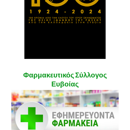
Φαρμακευτικός Σύλλογος
Ευβοίας