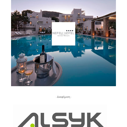
- Διαφήμιση -