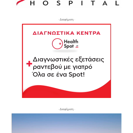
- Διαφήμιση -
- Διαφήμιση -