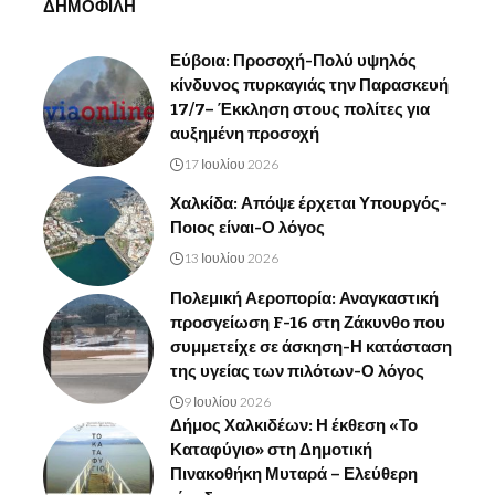
ΔΗΜΟΦΙΛΗ
Εύβοια: Προσοχή-Πολύ υψηλός
κίνδυνος πυρκαγιάς την Παρασκευή
17/7– Έκκληση στους πολίτες για
αυξημένη προσοχή
17 Ιουλίου 2026
Χαλκίδα: Απόψε έρχεται Υπουργός-
Ποιος είναι-Ο λόγος
13 Ιουλίου 2026
Πολεμική Αεροπορία: Αναγκαστική
προσγείωση F-16 στη Ζάκυνθο που
συμμετείχε σε άσκηση-Η κατάσταση
της υγείας των πιλότων-Ο λόγος
9 Ιουλίου 2026
Δήμος Χαλκιδέων: Η έκθεση «Το
Καταφύγιο» στη Δημοτική
Πινακοθήκη Μυταρά – Ελεύθερη