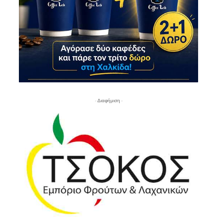
- Διαφήμιση -