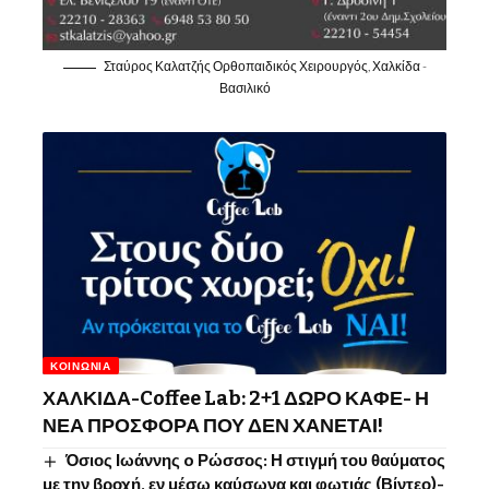
Σταύρος Καλατζής Ορθοπαιδικός Χειρουργός, Χαλκίδα -
Βασιλικό
ΚΟΙΝΩΝΊΑ
ΧΑΛΚΙΔΑ-Coffee Lab: 2+1 ΔΩΡΟ ΚΑΦΕ- Η
ΝΕΑ ΠΡΟΣΦΟΡΑ ΠΟΥ ΔΕΝ ΧΑΝΕΤΑΙ!
Όσιος Ιωάννης o Ρώσσος: Η στιγμή του θαύματος
με την βροχή, εν μέσω καύσωνα και φωτιάς (Βίντεο)-