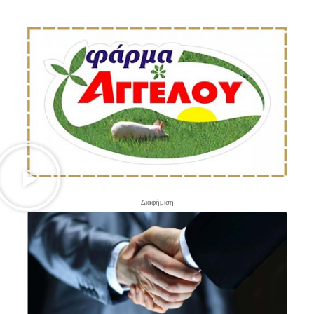
- Διαφήμιση -