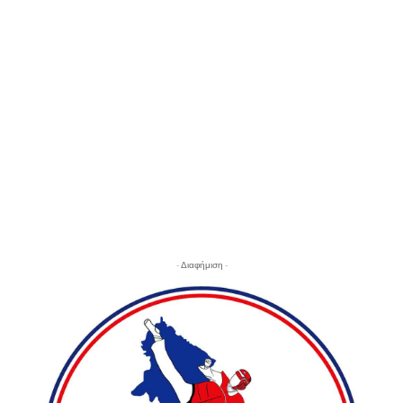
- Διαφήμιση -