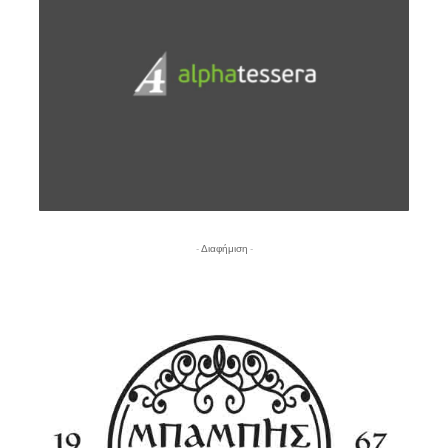
- Διαφήμιση -