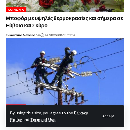
ΚΟΙΝΩΝΊΑ
Μποφόρ με υψηλές θερμοκρασίες και σήμερα σε
Εύβοια και Σκύρο
eviaonline Newsroom
14 Αυγούστου 2024
ΚΟΙΝΩΝΊΑ
By using this site, you agree to the
Privacy
Εύβοια: Αυτές οι περιοχές θα μείνουν χωρίς
Accept
Policy
and
Terms of Use
.
ρεύμα σήμερα 18/10