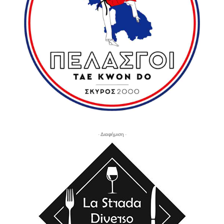
- Διαφήμιση -