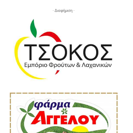
- Διαφήμιση -