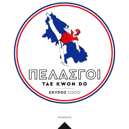
- Διαφήμιση -