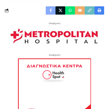
- Διαφήμιση -
- Διαφήμιση -