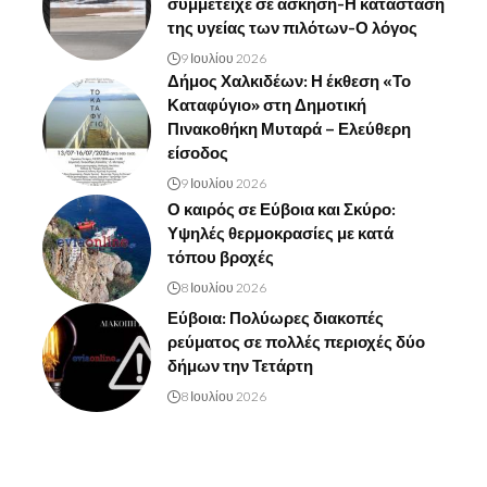
συμμετείχε σε άσκηση-Η κατάσταση
της υγείας των πιλότων-Ο λόγος
9 Ιουλίου 2026
Δήμος Χαλκιδέων: Η έκθεση «Το
Καταφύγιο» στη Δημοτική
Πινακοθήκη Μυταρά – Ελεύθερη
είσοδος
9 Ιουλίου 2026
Ο καιρός σε Εύβοια και Σκύρο:
Υψηλές θερμοκρασίες με κατά
τόπου βροχές
8 Ιουλίου 2026
Εύβοια: Πολύωρες διακοπές
ρεύματος σε πολλές περιοχές δύο
δήμων την Τετάρτη
8 Ιουλίου 2026