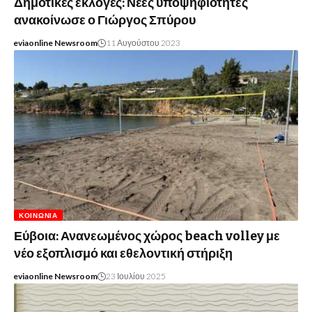
Δημοτικές εκλογές: Νέες υποψηφιότητες
ανακοίνωσε ο Γιώργος Σπύρου
eviaonline Newsroom
11 Αυγούστου 2023
ΚΟΙΝΩΝΊΑ
Εύβοια: Ανανεωμένος χώρος beach volley με
νέο εξοπλισμό και εθελοντική στήριξη
eviaonline Newsroom
23 Ιουλίου 2025