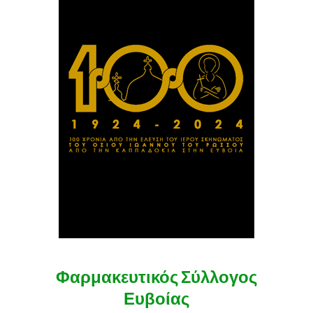
Φαρμακευτικός Σύλλογος
Ευβοίας