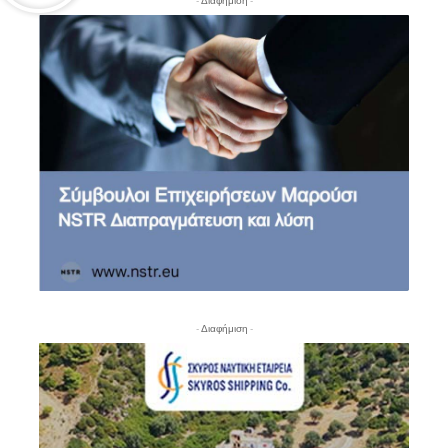
- Διαφήμιση -
- Διαφήμιση -