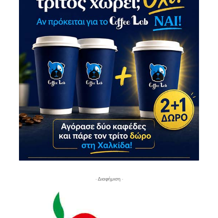
- Διαφήμιση -