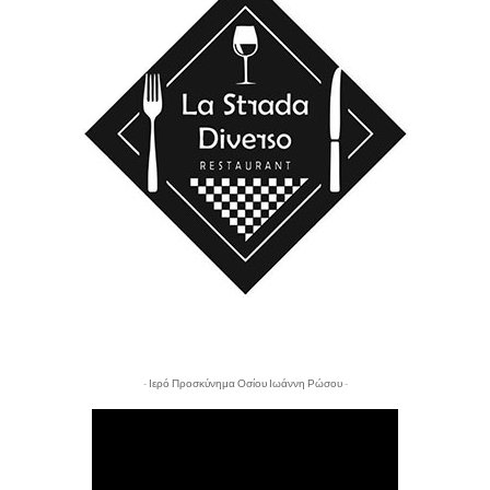
- Ιερό Προσκύνημα Οσίου Ιωάννη Ρώσου -