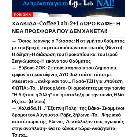
ΚΟΙΝΩΝΊΑ
ΧΑΛΚΙΔΑ-Coffee Lab: 2+1 ΔΩΡΟ ΚΑΦΕ- Η
ΝΕΑ ΠΡΟΣΦΟΡΑ ΠΟΥ ΔΕΝ ΧΑΝΕΤΑΙ!
Όσιος Ιωάννης o Ρώσσος: Η στιγμή του θαύματος
με την βροχή, εν μέσω καύσωνα και φωτιάς (Βίντεο)-
Η δέηση-Η διάσωση του Προκοπίου και του Ιερού
Σκηνώματος-Η εικόνα του Θαύματος
Εύβοια-ΣΟΚ: Σε ποια υπηρεσία του Δημοσίου,
εμφανίστηκαν αίφνης ΔΥΟ βαλιτσάτοι τύποι με
Passat και.. ανέκριναν τον… Πασά-ΤΖΗ για υπόθεση
ΦΩΤΙΑ;-Το… Μπουρλότο-Οι ομοιότητες με την ταινία
“Η Λίζα και η Άλλη” και η κατάληξη με την ταινία, Ηλία
Ρίχτο… (Βίντεο)
Χαλκίδα: Η…”Έξυπνη Πόλη” της Βάκα- Σκαμμένοι
δρόμοι τον Αύγουστο-Ράβε, ξήλωνε -Το …Ψηφιακό
αποτύπωμα της Έλενας-Δεν άλλαξαν τους αγωγούς
στην ανάπλαση- Θα το κάνουν τώρα-Αναζητείται
Τσίπα…