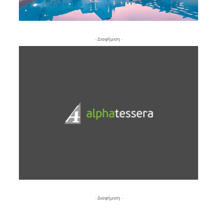
- Διαφήμιση -
- Διαφήμιση -