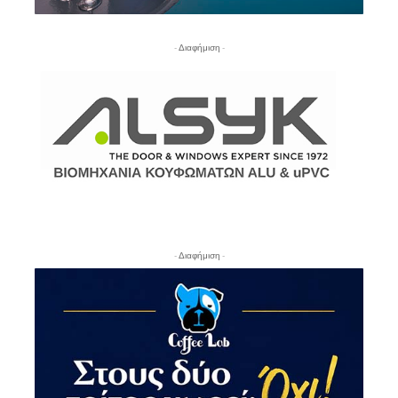
- Διαφήμιση -
- Διαφήμιση -