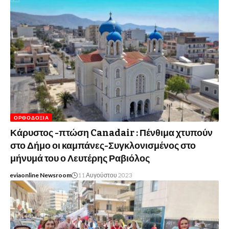
ΟΡΘΟΔΟΞΊΑ
Κάρυστος -πτώση Canadair : Πένθιμα χτυπούν
στο Δήμο οι καμπάνες-Συγκλονισμένος στο
μήνυμά του ο Λευτέρης Ραβιόλος
eviaonline Newsroom
11 Αυγούστου 2023