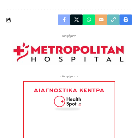
- Διαφήμιση -
- Διαφήμιση -