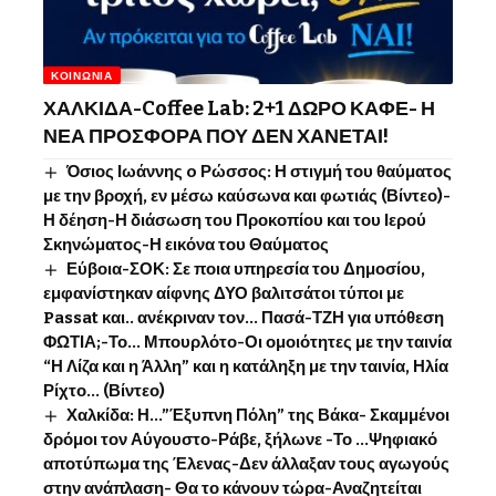
ΚΟΙΝΩΝΊΑ
ΧΑΛΚΙΔΑ-Coffee Lab: 2+1 ΔΩΡΟ ΚΑΦΕ- Η
ΝΕΑ ΠΡΟΣΦΟΡΑ ΠΟΥ ΔΕΝ ΧΑΝΕΤΑΙ!
Όσιος Ιωάννης o Ρώσσος: Η στιγμή του θαύματος
με την βροχή, εν μέσω καύσωνα και φωτιάς (Βίντεο)-
Η δέηση-Η διάσωση του Προκοπίου και του Ιερού
Σκηνώματος-Η εικόνα του Θαύματος
Εύβοια-ΣΟΚ: Σε ποια υπηρεσία του Δημοσίου,
εμφανίστηκαν αίφνης ΔΥΟ βαλιτσάτοι τύποι με
Passat και.. ανέκριναν τον… Πασά-ΤΖΗ για υπόθεση
ΦΩΤΙΑ;-Το… Μπουρλότο-Οι ομοιότητες με την ταινία
“Η Λίζα και η Άλλη” και η κατάληξη με την ταινία, Ηλία
Ρίχτο… (Βίντεο)
Χαλκίδα: Η…”Έξυπνη Πόλη” της Βάκα- Σκαμμένοι
δρόμοι τον Αύγουστο-Ράβε, ξήλωνε -Το …Ψηφιακό
αποτύπωμα της Έλενας-Δεν άλλαξαν τους αγωγούς
στην ανάπλαση- Θα το κάνουν τώρα-Αναζητείται