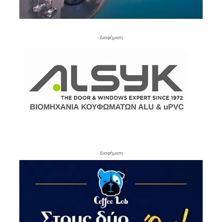
- Διαφήμιση -
- Διαφήμιση -