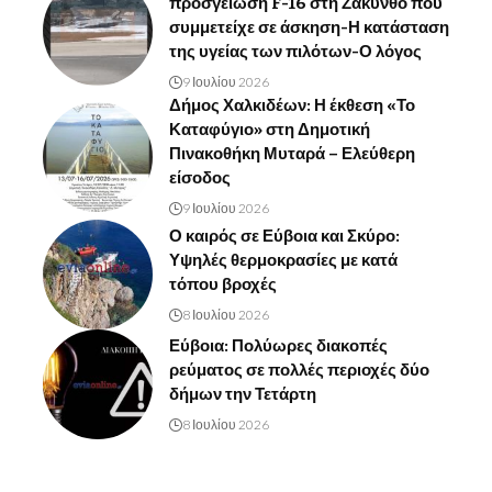
προσγείωση F-16 στη Ζάκυνθο που
συμμετείχε σε άσκηση-Η κατάσταση
της υγείας των πιλότων-Ο λόγος
9 Ιουλίου 2026
Δήμος Χαλκιδέων: Η έκθεση «Το
Καταφύγιο» στη Δημοτική
Πινακοθήκη Μυταρά – Ελεύθερη
είσοδος
9 Ιουλίου 2026
Ο καιρός σε Εύβοια και Σκύρο:
Υψηλές θερμοκρασίες με κατά
τόπου βροχές
8 Ιουλίου 2026
Εύβοια: Πολύωρες διακοπές
ρεύματος σε πολλές περιοχές δύο
δήμων την Τετάρτη
8 Ιουλίου 2026