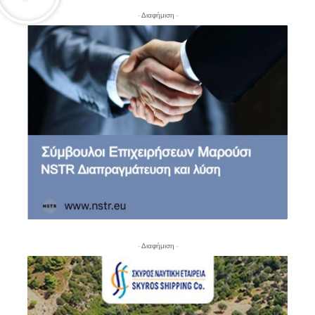
- Διαφήμιση -
- Διαφήμιση -