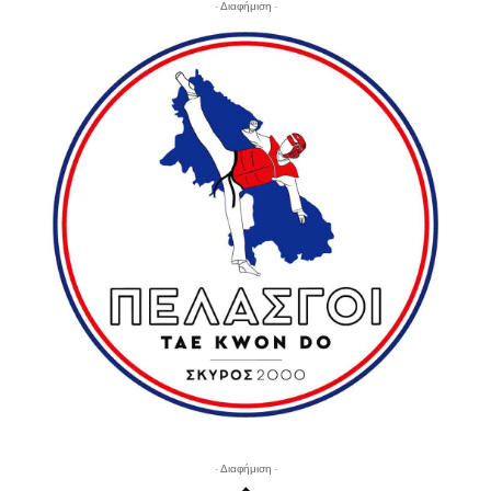
- Διαφήμιση -
- Διαφήμιση -