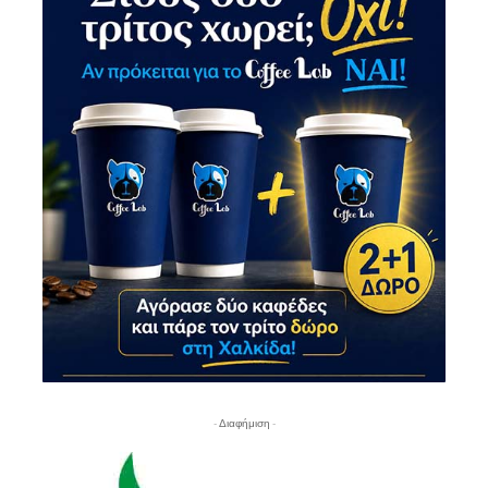
- Διαφήμιση -