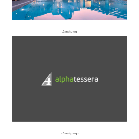
- Διαφήμιση -
- Διαφήμιση -