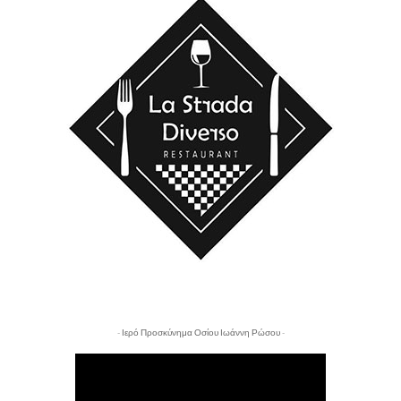
- Ιερό Προσκύνημα Οσίου Ιωάννη Ρώσου -