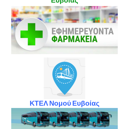
Ευβοίας
ΚΤΕΛ Νομού Ευβοίας